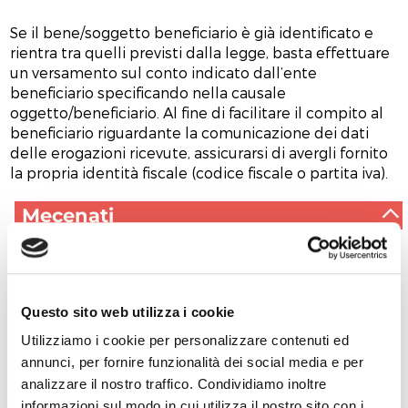
Se il bene/soggetto beneficiario è già identificato e
rientra tra quelli previsti dalla legge, basta effettuare
un versamento sul conto indicato dall’ente
beneficiario specificando nella causale
oggetto/beneficiario. Al fine di facilitare il compito al
beneficiario riguardante la comunicazione dei dati
delle erogazioni ricevute, assicurarsi di avergli fornito
la propria identità fiscale (codice fiscale o partita iva).
Mecenati
1. Cosa è tenuto a fare il Mecenate? (colui che effettua
una erogazione liberale)
Questo sito web utilizza i cookie
2. Quale “visibilità” si può dare ai Mecenati?
Utilizziamo i cookie per personalizzare contenuti ed
annunci, per fornire funzionalità dei social media e per
3. Se si è identificato il bene/Ente a cui effettuare
analizzare il nostro traffico. Condividiamo inoltre
l’erogazione, cosa è necessario fare?
informazioni sul modo in cui utilizza il nostro sito con i