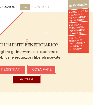
ICAZIONE
FAQ
CONTATTI
PREMIO CULTURA
+ IMPRESA: I
VINCITORI DELLA
XIII EDIZIONE
PROGETTO
FUNDRAISING
PER I MUSEI E GLI
ISTITUTI MIC
ANCI E ALES
INSIEME PER
VALORIZZARE IL
EI UN ENTE BENEFICIARIO?
PATRIMONIO
CULTURALE
gistra gli interventi da sostenere e
blica le erogazioni liberali ricevute
REGISTRATI
COSA FARE
ACCEDI