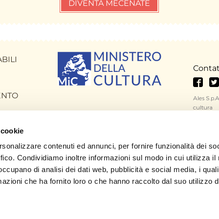
DIVENTA MECENATE
BILI
Contat
ENTO
Ales S.p.A
cultura
Via Nazi
 cookie
Per infor
info@artb
rsonalizzare contenuti ed annunci, per fornire funzionalità dei so
Per probl
ffico. Condividiamo inoltre informazioni sul modo in cui utilizza il 
scrivere a
 occupano di analisi dei dati web, pubblicità e social media, i qual
azioni che ha fornito loro o che hanno raccolto dal suo utilizzo d