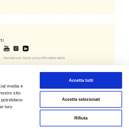
ti
. - Società con Socio unico Ministero della
onale, 243 – 00184 Roma
mazioni di carattere generale
Accetta tutti
onus.gov.it
cial media e
emi di natura tecnica sulla piattaforma
nostro sito
:
assistenzatecnica@artbonus.gov.it
Accetta selezionati
i potrebbero
ei loro
Rifiuta