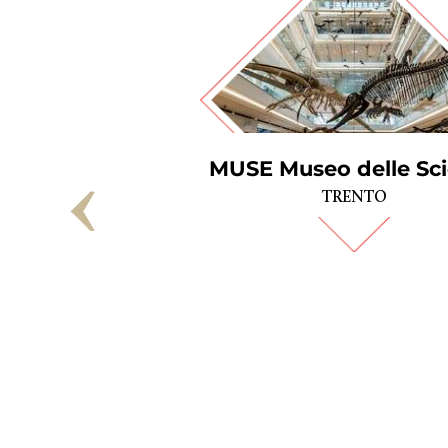
zione Teatro
le di Bologna
MUSE Museo delle Sc
BOLOGNA
TRENTO