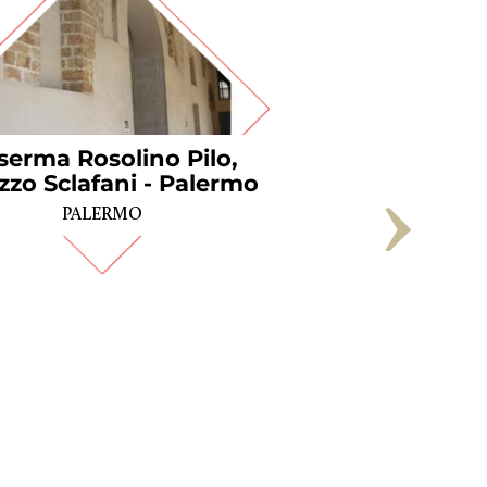
serma Rosolino Pilo,
Biblioteca Inte
zzo Sclafani - Palermo
"La Vign
PALERMO
VICENZA