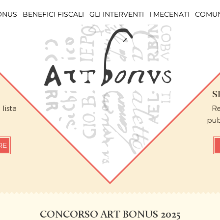
BONUS
BENEFICI FISCALI
GLI INTERVENTI
I MECENATI
COMUN
S
a
lista
Re
pub
RE
CONCORSO ART BONUS 2025