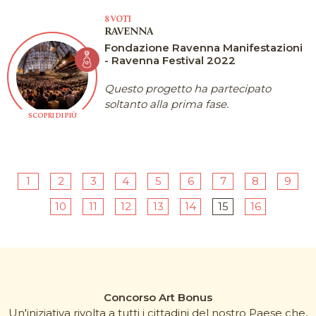
8 VOTI
RAVENNA
Fondazione Ravenna Manifestazioni
- Ravenna Festival 2022
Questo progetto ha partecipato
soltanto alla prima fase.
SCOPRI DI PIÙ
1
2
3
4
5
6
7
8
9
10
11
12
13
14
15
16
Concorso Art Bonus
Un'iniziativa rivolta a tutti i cittadini del nostro Paese che,