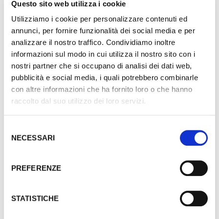
Questo sito web utilizza i cookie
Utilizziamo i cookie per personalizzare contenuti ed
9 VOTI
annunci, per fornire funzionalità dei social media e per
SALARA
analizzare il nostro traffico. Condividiamo inoltre
Comune di Salara - Oratorio della
informazioni sul modo in cui utilizza il nostro sito con i
Madonna della Neve, ristrutturazione
nostri partner che si occupano di analisi dei dati web,
Questo progetto ha partecipato
pubblicità e social media, i quali potrebbero combinarle
soltanto alla prima fase.
con altre informazioni che ha fornito loro o che hanno
SCOPRI DI PIÙ
raccolto dal suo utilizzo dei loro servizi.
Selezione
9 VOTI
NECESSARI
del
URBANA
consenso
Comune di Urbana - Capitello Votivo
di San Gallo, restauro
PREFERENZE
Questo progetto ha partecipato
soltanto alla prima fase.
STATISTICHE
SCOPRI DI PIÙ