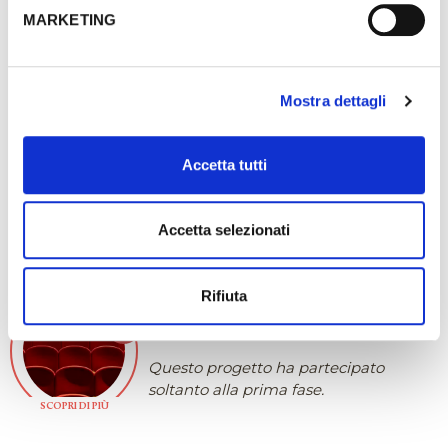
MARKETING
9 VOTI
RUDA
Coro Polifonico di Ruda - Attività
Mostra dettagli
2023: Genesi, Cividale
Questo progetto ha partecipato
Accetta tutti
soltanto alla prima fase.
SCOPRI DI PIÙ
Accetta selezionati
9 VOTI
MILANO
Rifiuta
Elsinor Società - Teatro Fontana
Attività 2022/2023
Questo progetto ha partecipato
soltanto alla prima fase.
SCOPRI DI PIÙ