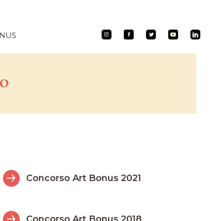
ONUS
so
Concorso Art Bonus 2021
Concorso Art Bonus 2018