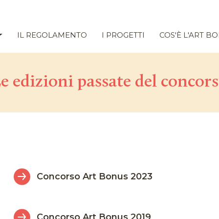
IL REGOLAMENTO
I PROGETTI
COS'È L'ART B
e edizioni passate del concor
Concorso Art Bonus 2023
Concorso Art Bonus 2019