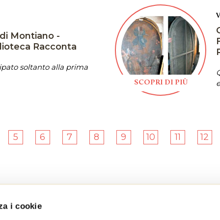
di Montiano -
lioteca Racconta
pato soltanto alla prima
Q
e
SCOPRI DI PIÙ
5
6
7
8
9
10
11
12
za i cookie
Per informazioni: