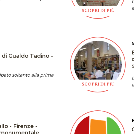
Q
e
SCOPRI DI PIÙ
di Gualdo Tadino -
pato soltanto alla prima
Q
e
SCOPRI DI PIÙ
llo - Firenze -
e monumentale