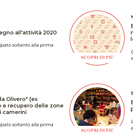
gno all'attività 2020
pato soltanto alla prima
Q
e
SCOPRI DI PIÙ
 Olivero" (ex
o e recupero delle zone
i camerini
Q
pato soltanto alla prima
e
SCOPRI DI PIÙ