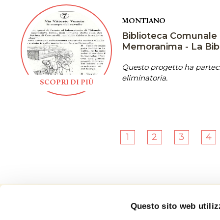
MONTIANO
Biblioteca Comunale 
Memoranima - La Bib
Questo progetto ha parteci
eliminatoria.
SCOPRI DI PIÙ
1
2
3
4
Questo sito web utiliz
Concorso Art Bonus