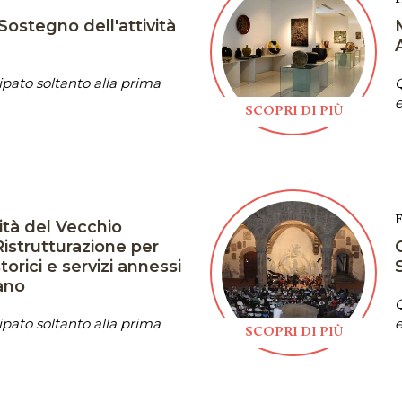
Sostegno dell'attività
pato soltanto alla prima
Q
e
SCOPRI DI PIÙ
ità del Vecchio
istrutturazione per
torici e servizi annessi
lano
Q
pato soltanto alla prima
e
SCOPRI DI PIÙ