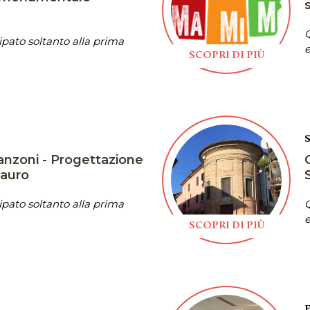
Q
pato soltanto alla prima
e
SCOPRI DI PIÙ
nzoni - Progettazione
tauro
pato soltanto alla prima
Q
e
SCOPRI DI PIÙ