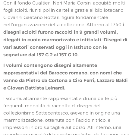
Con il fondo Gualtieri, Neri Maria Corsini acquistò molti
fogli sciolti, riuniti poi in cartelle grazie al bibliotecario
Giovanni Gaetano Bottari, figura fondamentale
nell’organizzazione della collezione. Attorno al 1740
i
disegni sciolti furono raccolti in 9 grandi volumi,
rilegati in cuoio marmorizzato e intitolati ‘Disegni di
vari autori’ conservati oggi in Istituto con le
segnature dal 157 G 2 al 157 G 10.
I volumi contengono disegni altamente
rappresentativi del Barocco romano, con nomi che
vanno da Pietro da Cortona a Ciro Ferri, Lazzaro Baldi
e Giovan Battista Leinardi.
I volumi, altamente rappresentativi di una delle più
frequenti modalità di raccolta di disegni del
collezionismo Settecentesco, avevano in origine una
marmorizzazione, ottenuta con l’acido nitrico, e
impressioni in oro sui tagli e sul dorso. All’interno, una
grandissima varietà di tecniche grafiche, dalla sanguigna