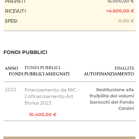
15.000,00 €
PREVISTI
+4.600,00 €
RICEVUTI
PREVISIONE COSTO TOTALE DELL’INTERVENTO
15.000,00 €
-0,00 €
SPESI
EROGAZIONI LIBERALI
NIKOLAS VAKALIS
100,00 €
FONDI PUBBLICI
Impresa
300,00 €
Impresa
FONDI PUBBLICI
ANNO
FINALITÀ
FONDI PUBBLICI
ASSEGNATI
AUTOFINANZIAMENTO
2.000,00 €
Amici dell'Istituto centrale per la grafica
2.100,00 €
2022
Finanziamento da MiC -
Restituzione alla
Ente non commerciale
fruibilità dei volumi
Cofinanziamento Art
barocchi del Fondo
Bonus 2022
100,00 €
Corsini
REPORT UTILIZZO MENSILE DELLE
10.400,00 €
EROGAZIONI
TOTALE
15.000,00 €