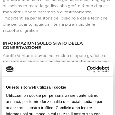
all’inchiostro metallo gallico, alla grafite, fanno di questi
manufatti un vero patrimonio di testimonianze,
importanti sia per la storia del disegno e delle tecniche
che per quanto riguarda il tema più ampio delle
raccolte di grafica.
INFORMAZIONI SULLO STATO DELLA
CONSERVAZIONE
Adolfo Venturi intravide nel nucleo di opere grafiche di
provenienza corsiniana, un sicuro punto di partenza per
fare del Gabinetto delle stampe il primo esempio di
‘musealizzazione pubblica’ di una raccolta di grafica
italiana, al pari dei gabinetti delle altre capitali europee.
Allo scopo di impartire un nuovo ordinamento, e di dare
Questo sito web utilizza i cookie
una organizzazione sistematica a queste opere, alcuni
Utilizziamo i cookie per personalizzare contenuti ed
disegni furono distaccati senza particolari precauzioni
annunci, per fornire funzionalità dei social media e per
per le carte che componevano l’album, e posti in
analizzare il nostro traffico. Condividiamo inoltre
scatola.
informazioni sul modo in cui utilizza il nostro sito con i