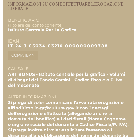
4.600,00 €
INFORMAZIONI SU COME EFFETTUARE L'EROGAZIONE
0,00 €
LIBERALE
BENEFICIARIO
(Titolare del conto corrente)
Istituto Centrale Per La Grafica
IBAN
IT 24 J 05034 03210 000000009788
COPIA IBAN
CAUSALE
ART BONUS - Istituto centrale per la grafica - Volumi
di disegni del Fondo Corsini - Codice fiscale o P. Iva
del mecenate
ALTRE INFORMAZIONI
Si prega di voler comunicare l'avvenuta erogazione
all'indirizzo ic-gr@cultura.gov.it con i dettagli
dell'erogazione effettuata (allegando anche la
ricevuta del bonifico) e i dati fiscali (Nome Cognome
o ragione sociale del donante e Codice Fiscale/P. IVA).
Si prega inoltre di voler esplicitare l'assenso o il
dissenso alla pubblicazione del nome del donante tra