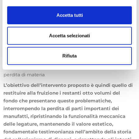
supervisione del nostro Laboratorio. Questo studio e il
relativo intervento hanno costituito una sorta di progetto
Accetta tutti
pilota che ha dato ottimi risultati, restituendo il primo
volume della serie alla consultazione.
Accetta selezionati
Nei volumi ancora non trattati, oltre alla degradazione
del cuoio, i numerosi disegni, e in particolar modo quelli
eseguiti a inchiostro metallo-gallico, presentano acidità e
Rifiuta
ossidazione diffusa che in alcuni punti è arrivata a
perforare la carta, con conseguente e irrimediabile
perdita di materia.
L’obiettivo dell’intervento proposto è quindi quello di
restituire alla fruizione i restanti otto volumi del
fondo che presentano queste problematiche,
interrompendo la perdita di parti importanti dei
manufatti, ripristinando la funzionalità meccanica
delle legature, mantenendo il valore estetico,
fondamentale testimonianza nell’ambito della storia