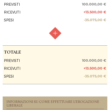
100.000,00 €
PREVISTI
+13.500,00 €
RICEVUTI
-35.075,00 €
SPESI
RACCOLTA FONDI
Raccolta chiusa
TOTALE
FASE ATTUATIVA
Fine Lavori
100.000,00 €
PREVISTI
+13.500,00 €
RICEVUTI
PREVISIONE COSTO TOTALE DELL’INTERVENTO
100.000,00 €
-35.075,00 €
SPESI
EROGAZIONI LIBERALI
Persona Fisica
10.000,00 €
GREENPIPE S.R.L.
INFORMAZIONI SU COME EFFETTUARE L'EROGAZIONE
LIBERALE
1.000,00 €