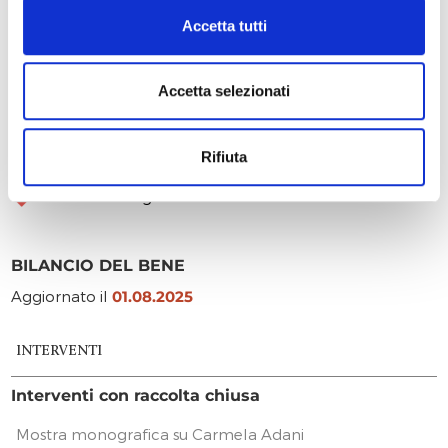
nel rafforzamento del rapporto con la realtà scolastica
Accetta tutti
locale. Uno studio che presenta non solo finalità
scientifiche ma che mira a conoscere il passato, capire il
presente, programmare il futuro.
Accetta selezionati
DESCRIZIONE DEGLI INTERVENTI CON RACCOLTA
Rifiuta
CHIUSA
Mostra monografica su Carmela Adani
BILANCIO DEL BENE
Aggiornato il
01.08.2025
INTERVENTI
Interventi con raccolta chiusa
Mostra monografica su Carmela Adani