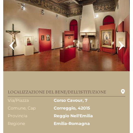
LOCALIZZAZIONE DEL BENE/DELL'ISTITUZIONE
Via/Piazza
Corso Cavour, 7
Comune, Cap
Correggio, 42015
Provincia
Reggio Nell'Emilia
Regione
Emilia-Romagna