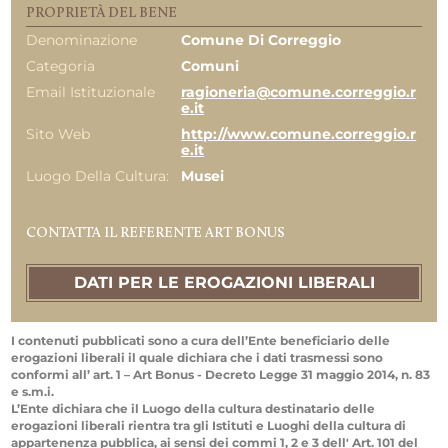
PROPRIETÀ DEL BENE
Denominazione
Comune Di Correggio
Categoria
Comuni
Email Istituzionale
ragioneria@comune.correggio.r
e.it
Sito Web
http://www.comune.correggio.r
e.it
Luogo Della Cultura:
Musei
CONTATTA IL REFERENTE ART BONUS
DATI PER LE EROGAZIONI LIBERALI
I contenuti pubblicati sono a cura dell’Ente beneficiario delle
erogazioni liberali il quale dichiara che i dati trasmessi sono
conformi all’ art. 1 – Art Bonus - Decreto Legge 31 maggio 2014, n. 83
e s.m.i.
L’Ente dichiara che il Luogo della cultura destinatario delle
erogazioni liberali rientra tra gli Istituti e Luoghi della cultura di
appartenenza pubblica, ai sensi dei commi 1, 2 e 3 dell' Art. 101 del