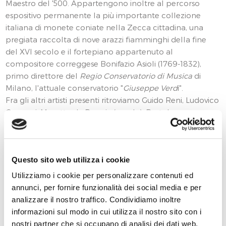
Maestro del '500. Appartengono inoltre al percorso
espositivo permanente la più importante collezione
italiana di monete coniate nella Zecca cittadina, una
pregiata raccolta di nove arazzi fiamminghi della fine
del XVI secolo e il fortepiano appartenuto al
compositore correggese Bonifazio Asioli (1769-1832),
primo direttore del
Regio Conservatorio di Musica
di
Milano, l'attuale conservatorio "
Giuseppe Verd
i".
Fra gli altri artisti presenti ritroviamo Guido Reni, Ludovico
Carracci, Moretto da Brescia (scuola), Bartolomeo
Schedoni (scuola), Arminio Zuccato, Mattia Preti e molti
altri artisti di area padana.
Le Gallerie Espositive sono dedicate agli eventi espositivi
Questo sito web utilizza i cookie
temporanei, con attuazione di una programmazione
mirata alla valorizzazione del patrimonio artistico della
Utilizziamo i cookie per personalizzare contenuti ed
Città e dei suoi artisti, ma anche alle espressioni dell’arte
annunci, per fornire funzionalità dei social media e per
contemporanea in tutte le sue declinazioni (pittura,
analizzare il nostro traffico. Condividiamo inoltre
scultura, arti figurative, fotografia).
informazioni sul modo in cui utilizza il nostro sito con i
nostri partner che si occupano di analisi dei dati web,