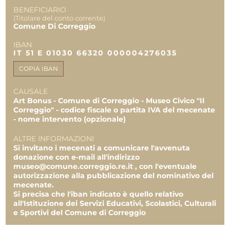
Carlo Riccò e F.lli SPA
BENEFICIARIO
(Titolare del conto corrente)
2.000,00 €
Comune Di Correggio
Impresa
500,00 €
IBAN
IT 51 E 01030 66320 000004276035
REPORT UTILIZZO MENSILE DELLE
EROGAZIONI
COPIA IBAN
Uscite 04.2025
CAUSALE
30.134,00 €
Art Bonus - Comune di Correggio - Museo Civico "Il
Uscite 06.2025
Correggio" - codice fiscale o partita IVA del mecenate
610,00 €
- nome intervento (opzionale)
Uscite 07.2025
ALTRE INFORMAZIONI
4.331,00 €
Si invitano i mecenati a comunicare l'avvenuta
donazione con e-mail all'indirizzo
TOTALE
100.000,00 €
museo@comune.correggio.re.it , con l'eventuale
13.500,00 €
autorizzazione alla pubblicazione del nominativo del
mecenate.
35.075,00 €
Si precisa che l'iban indicato è quello relativo
all'Istituzione dei Servizi Educativi, Scolastici, Culturali
e Sportivi del Comune di Correggio