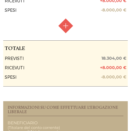
+8.000,00 €
RICEVUTI
-8.000,00 €
SPESI
RACCOLTA FONDI
Raccolta chiusa
TOTALE
FASE ATTUATIVA
Fine Lavori
18.304,00 €
PREVISTI
+8.000,00 €
RICEVUTI
PREVISIONE COSTO TOTALE DELL’INTERVENTO
18.304,00 €
-8.000,00 €
SPESI
EROGAZIONI LIBERALI
Fondazione Friuli
8.000,00 €
INFORMAZIONI SU COME EFFETTUARE L'EROGAZIONE
REPORT UTILIZZO MENSILE DELLE
LIBERALE
EROGAZIONI
BENEFICIARIO
Uscite 11.2024
(Titolare del conto corrente)
8.000,00 €