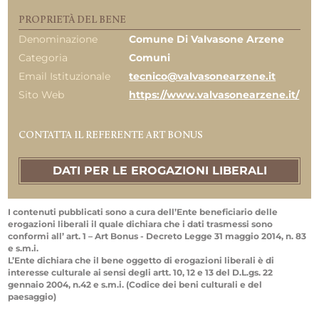
PROPRIETÀ DEL BENE
Denominazione
Comune Di Valvasone Arzene
Categoria
Comuni
Email Istituzionale
tecnico@valvasonearzene.it
Sito Web
https://www.valvasonearzene.it/
CONTATTA IL REFERENTE ART BONUS
DATI PER LE EROGAZIONI LIBERALI
I contenuti pubblicati sono a cura dell’Ente beneficiario delle
erogazioni liberali il quale dichiara che i dati trasmessi sono
conformi all’ art. 1 – Art Bonus - Decreto Legge 31 maggio 2014, n. 83
e s.m.i.
L’Ente dichiara che il bene oggetto di erogazioni liberali è di
interesse culturale ai sensi degli artt. 10, 12 e 13 del D.L.gs. 22
gennaio 2004, n.42 e s.m.i. (Codice dei beni culturali e del
paesaggio)