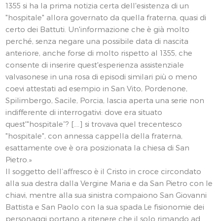
1355 si ha la prima notizia certa dell'esistenza di un
"hospitale" allora governato da quella fraterna, quasi di
certo dei Battuti. Un'informazione che è già molto
perché, senza negare una possibile data di nascita
anteriore, anche forse di molto rispetto al 1355, che
consente di inserire quest'esperienza assistenziale
valvasonese in una rosa di episodi similari più o meno
coevi attestati ad esempio in San Vito, Pordenone,
Spilimbergo, Sacile, Porcia, lascia aperta una serie non
indifferente di interrogativi: dove era situato
quest'"hospitale”? [.…] si trovava quel trecentesco
"hospitale", con annessa cappella della fraterna,
esattamente ove è ora posizionata la chiesa di San
Pietro.»
Il soggetto dell’affresco è il Cristo in croce circondato
alla sua destra dalla Vergine Maria e da San Pietro con le
chiavi, mentre alla sua sinistra compaiono San Giovanni
Battista e San Paolo con la sua spada.Le fisionomie dei
personaggi portano a ritenere che il solo rimando ad