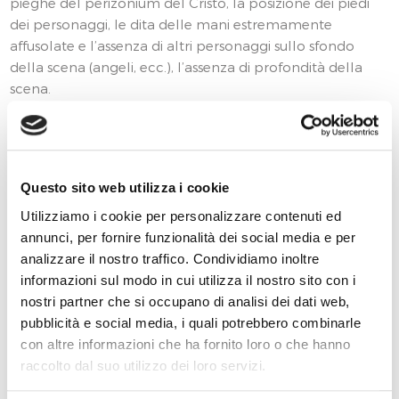
pieghe del perizonium del Cristo, la posizione dei piedi
dei personaggi, le dita delle mani estremamente
affusolate e l’assenza di altri personaggi sullo sfondo
della scena (angeli, ecc.), l’assenza di profondità della
scena.
INFORMAZIONI SULLO STATO DELLA
CONSERVAZIONE
Questo sito web utilizza i cookie
VICISSITUDINI CONSERVATIVE: L’edificio sacro, ora di
Utilizziamo i cookie per personalizzare contenuti ed
proprietà del Comune di Valvasone Arzene, è stato
annunci, per fornire funzionalità dei social media e per
oggetto degli ultimi interventi di restauro dell’intero
analizzare il nostro traffico. Condividiamo inoltre
complesso nel 1991-92 (nel 1992 le parti pittoriche sono
informazioni sul modo in cui utilizza il nostro sito con i
state oggetto di restauro a cura di Giancarlo Magri e
nostri partner che si occupano di analisi dei dati web,
delle sorelle Anna ed Andreina Comoretto): negli anni
pubblicità e social media, i quali potrebbero combinarle
seguenti, sono stati eseguiti successivi interventi localizzati
con altre informazioni che ha fornito loro o che hanno
giustificati dal ripresentarsi di fenomeni di degrado diffuso
raccolto dal suo utilizzo dei loro servizi.
sulle pitture murali presenti nell’aula. In particolare,
l’affresco del nostro progetto, raffigurante una splendida