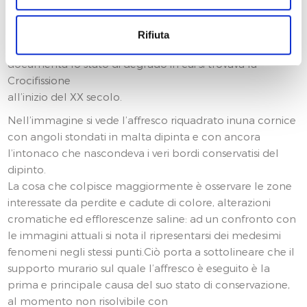
da Giovanni Caprioli (1878-1962) durante un
sopralluogo nell’edificio ed ora conservata a Udine
Rifiuta
presso l’Archivio Fotografico della Soprintendenza, che
documenta lo stato di degrado in cui si trovava la
Crocifissione
all’inizio del XX secolo.
Nell’immagine si vede l’affresco riquadrato inuna cornice
con angoli stondati in malta dipinta e con ancora
l’intonaco che nascondeva i veri bordi conservatisi del
dipinto.
La cosa che colpisce maggiormente è osservare le zone
interessate da perdite e cadute di colore, alterazioni
cromatiche ed efflorescenze saline: ad un confronto con
le immagini attuali si nota il ripresentarsi dei medesimi
fenomeni negli stessi punti.Ciò porta a sottolineare che il
supporto murario sul quale l’affresco è eseguito è la
prima e principale causa del suo stato di conservazione,
al momento non risolvibile con