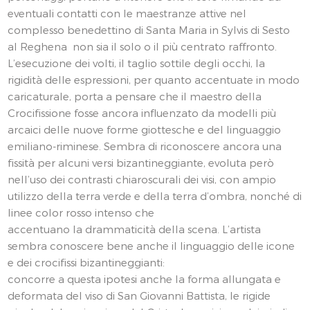
eventuali contatti con le maestranze attive nel
complesso benedettino di Santa Maria in Sylvis di Sesto
al Reghena non sia il solo o il più centrato raffronto.
L’esecuzione dei volti, il taglio sottile degli occhi, la
rigidità delle espressioni, per quanto accentuate in modo
caricaturale, porta a pensare che il maestro della
Crocifissione fosse ancora influenzato da modelli più
arcaici delle nuove forme giottesche e del linguaggio
emiliano-riminese. Sembra di riconoscere ancora una
fissità per alcuni versi bizantineggiante, evoluta però
nell’uso dei contrasti chiaroscurali dei visi, con ampio
utilizzo della terra verde e della terra d’ombra, nonché di
linee color rosso intenso che
accentuano la drammaticità della scena. L’artista
sembra conoscere bene anche il linguaggio delle icone
e dei crocifissi bizantineggianti:
concorre a questa ipotesi anche la forma allungata e
deformata del viso di San Giovanni Battista, le rigide