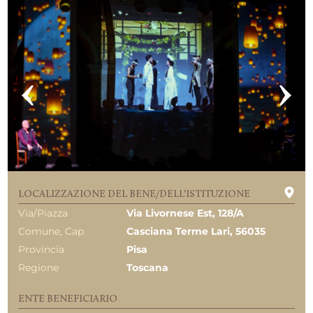
LOCALIZZAZIONE DEL BENE/DELL'ISTITUZIONE
Via/Piazza
Via Livornese Est, 128/a
Comune, Cap
Casciana Terme Lari, 56035
Provincia
Pisa
Regione
Toscana
ENTE BENEFICIARIO