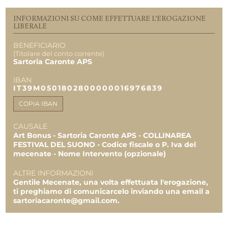
EROGAZIONI
INFORMAZIONI SU COME EFFETTUARE L'EROGAZIONE
LIBERALE
TOTALE
142.000,00 €
0,00 €
BENEFICIARIO
(Titolare del conto corrente)
0,00 €
Sartoria Caronte APS
IBAN
IT39M0501802800000016976839
COPIA IBAN
CAUSALE
Art Bonus - Sartoria Caronte APS - COLLINAREA
FESTIVAL DEL SUONO - Codice fiscale o P. Iva del
mecenate - Nome Intervento (opzionale)
ALTRE INFORMAZIONI
Gentile Mecenate, una volta effettuata l'erogazione,
ti preghiamo di comunicarcelo inviando una email a
sartoriacaronte@gmail.com.