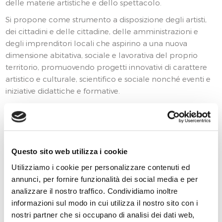
delle materie artistiche e dello spettacolo.
Si propone come strumento a disposizione degli artisti,
dei cittadini e delle cittadine, delle amministrazioni e
degli imprenditori locali che aspirino a una nuova
dimensione abitativa, sociale e lavorativa del proprio
territorio, promuovendo progetti innovativi di carattere
artistico e culturale, scientifico e sociale nonché eventi e
iniziative didattiche e formative.
Durante il periodo invernale,
Sartoria Caronte
mette a
disposizione il teatro e altri spazi all’interno del borgo
alle compagnie e agli artisti che abbiano bisogno di un
luogo in cui provare e produrre spettacoli che poi
Questo sito web utilizza i cookie
troveranno spazio all’interno della rassegna invernale e
nel
Collinarea Festival del Suono
.
Utilizziamo i cookie per personalizzare contenuti ed
annunci, per fornire funzionalità dei social media e per
L’intera struttura e la tecnologia che
Sartoria Caronte
analizzare il nostro traffico. Condividiamo inoltre
mette a disposizione nei suoi spazi, in collaborazione con
informazioni sul modo in cui utilizza il nostro sito con i
lo
studio SAM
, offre la possibilità di eseguire
nostri partner che si occupano di analisi dei dati web,
performance in live streaming, con audio e video 3D,