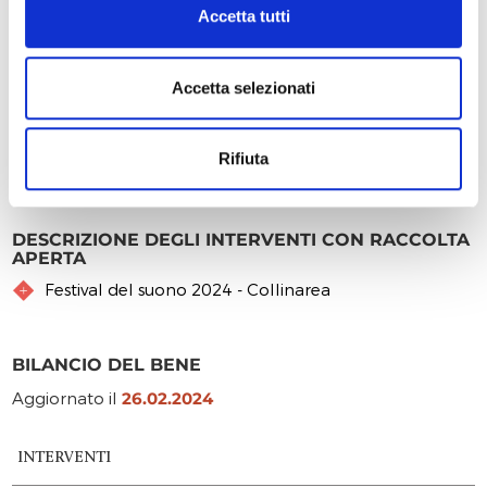
da Carlo Ventura, Professore ordinario del Dipartimento
Accetta tutti
di Medicina Specialistica, Diagnostica e Sperimentale -
UNIBO, grazie al quale hanno aderito, inoltre, l’INBB -
“Istituto Nazionale Biostrutture e Biosistemi”
Accetta selezionati
http://www.inbb.it/
- e il movimento internazionale VID
art|science -
https://vidartscience.org/
-.
Rifiuta
DESCRIZIONE DEGLI INTERVENTI CON RACCOLTA
APERTA
Festival del suono 2024 - Collinarea
BILANCIO DEL BENE
Aggiornato il
26.02.2024
INTERVENTI