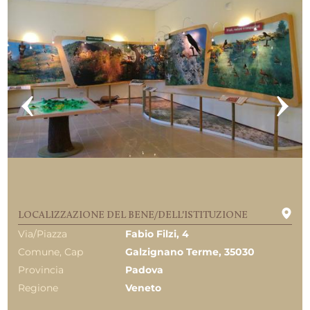
LOCALIZZAZIONE DEL BENE/DELL'ISTITUZIONE
Via/Piazza
Fabio Filzi, 4
Comune, Cap
Galzignano Terme, 35030
Provincia
Padova
Regione
Veneto