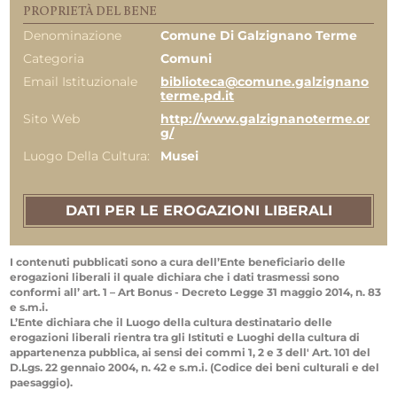
PROPRIETÀ DEL BENE
Denominazione
Comune Di Galzignano Terme
Categoria
Comuni
Email Istituzionale
biblioteca@comune.galzignano
terme.pd.it
Sito Web
http://www.galzignanoterme.or
g/
Luogo Della Cultura:
Musei
DATI PER LE EROGAZIONI LIBERALI
I contenuti pubblicati sono a cura dell’Ente beneficiario delle
erogazioni liberali il quale dichiara che i dati trasmessi sono
conformi all’ art. 1 – Art Bonus - Decreto Legge 31 maggio 2014, n. 83
e s.m.i.
L’Ente dichiara che il Luogo della cultura destinatario delle
erogazioni liberali rientra tra gli Istituti e Luoghi della cultura di
appartenenza pubblica, ai sensi dei commi 1, 2 e 3 dell' Art. 101 del
D.Lgs. 22 gennaio 2004, n. 42 e s.m.i. (Codice dei beni culturali e del
paesaggio).