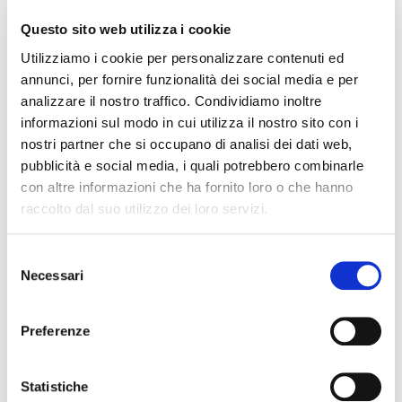
ricerca preposti relativi alla storia dei Colli, promuove
iniziative di valorizzazione e didattiche dedicate al
Questo sito web utilizza i cookie
paesaggio dei Colli Euganei, al racconto del fragile
Utilizziamo i cookie per personalizzare contenuti ed
equilibrio tra uomo e ambiente, alla valorizzazione e
annunci, per fornire funzionalità dei social media e per
crescita della società entro cui opera.
analizzare il nostro traffico. Condividiamo inoltre
informazioni sul modo in cui utilizza il nostro sito con i
nostri partner che si occupano di analisi dei dati web,
DESCRIZIONE DEGLI INTERVENTI CON RACCOLTA
CHIUSA
pubblicità e social media, i quali potrebbero combinarle
Sostegno all’attività istituzionale 2023-2024 -
con altre informazioni che ha fornito loro o che hanno
Progetto Ascoltare l'uomo e la biosfera
raccolto dal suo utilizzo dei loro servizi.
Selezione
BILANCIO DEL BENE
Necessari
del
Aggiornato il
11.07.2025
consenso
Preferenze
INTERVENTI
Interventi con raccolta chiusa
Statistiche