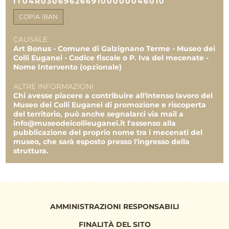
IT04R0306962669100000046010
7.027,20 €
COPIA IBAN
Uscite 11.2023
2.200,00 €
CAUSALE
Art Bonus - Comune di Galzignano Terme - Museo dei
TOTALE
19.500,00 €
Colli Euganei - Codice fiscale o P. Iva del mecenate -
19.500,00 €
Nome Intervento (opzionale)
25.860,60 €
ALTRE INFORMAZIONI
Chi avesse piacere a contribuire all'intenso lavoro del
Museo dei Colli Euganei di promozione e riscoperta
del territorio, può anche segnalarci via mail a
info@museodeicollieuganei.it l'assenso alla
pubblicazione del proprio nome tra i mecenati del
museo, che sarà esposto presso l'ingresso della
struttura.
AMMINISTRAZIONI RESPONSABILI
FINALITÀ DEL SITO