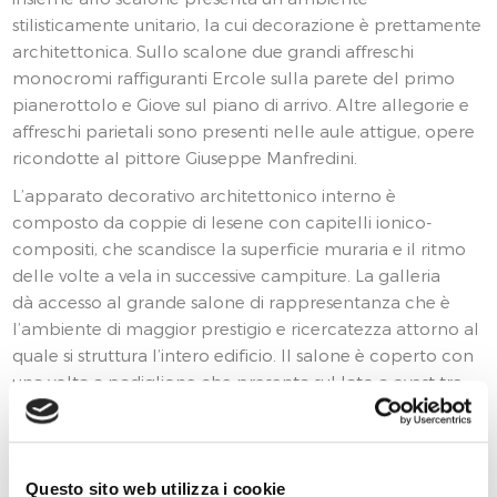
stilisticamente unitario, la cui decorazione è prettamente
architettonica. Sullo scalone due grandi affreschi
monocromi raffiguranti Ercole sulla parete del primo
pianerottolo e Giove sul piano di arrivo. Altre allegorie e
affreschi parietali sono presenti nelle aule attigue, opere
ricondotte al pittore Giuseppe Manfredini.
L’apparato decorativo architettonico interno è
composto da coppie di lesene con capitelli ionico-
compositi, che scandisce la superficie muraria e il ritmo
delle volte a vela in successive campiture. La galleria
dà accesso al grande salone di rappresentanza che è
l’ambiente di maggior prestigio e ricercatezza attorno al
quale si struttura l’intero edificio. Il salone è coperto con
una volta a padiglione che presenta sul lato a ovest tre
aperture ricavate in tre lunette, ripetute con finte finestre
sulla parete a est.
La medesima soluzione è ripresa nel portale su corso
Questo sito web utilizza i cookie