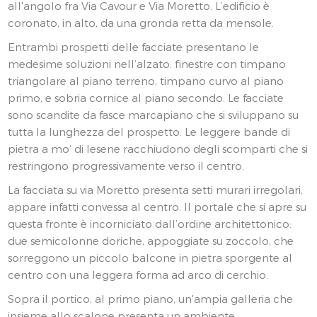
all'angolo fra Via Cavour e Via Moretto. L’edificio è
coronato, in alto, da una gronda retta da mensole.
Entrambi prospetti delle facciate presentano le
medesime soluzioni nell’alzato: finestre con timpano
triangolare al piano terreno, timpano curvo al piano
primo, e sobria cornice al piano secondo. Le facciate
sono scandite da fasce marcapiano che si sviluppano su
tutta la lunghezza del prospetto. Le leggere bande di
pietra a mo’ di lesene racchiudono degli scomparti che si
restringono progressivamente verso il centro.
La facciata su via Moretto presenta setti murari irregolari,
appare infatti convessa al centro. Il portale che si apre su
questa fronte è incorniciato dall’ordine architettonico:
due semicolonne doriche, appoggiate su zoccolo, che
sorreggono un piccolo balcone in pietra sporgente al
centro con una leggera forma ad arco di cerchio.
Sopra il portico, al primo piano, un'ampia galleria che
insieme allo scalone presenta un ambiente