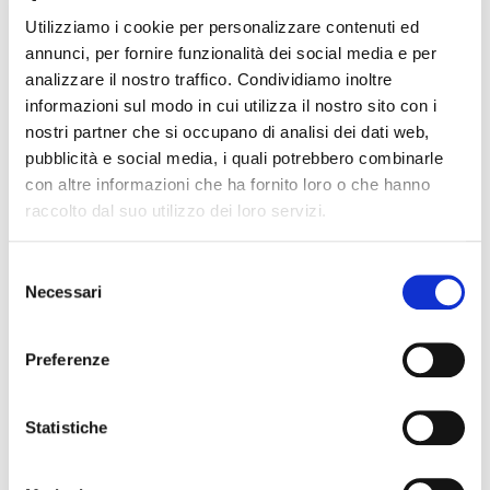
Cavour dove il vano di ingresso è incorniciato da sei
Utilizziamo i cookie per personalizzare contenuti ed
colonne doriche "tuttotondo", che a differenza
annunci, per fornire funzionalità dei social media e per
delle precedenti, si liberano dal piano della muratura
analizzare il nostro traffico. Condividiamo inoltre
retrostante. Sopra di esse appoggiano ancora dei
informazioni sul modo in cui utilizza il nostro sito con i
frammenti di trabeazione (con un triglifo per ciascuna
nostri partner che si occupano di analisi dei dati web,
colonna), e il balcone che ripropone la leggera sagoma
pubblicità e social media, i quali potrebbero combinarle
semicircolare al centro.
con altre informazioni che ha fornito loro o che hanno
raccolto dal suo utilizzo dei loro servizi.
INFORMAZIONI SULLO STATO DELLA
CONSERVAZIONE
Le superfici intonacate e dipinte al piano terra ed al
Selezione
Necessari
primo piano si trovano in discreto stato di conservazione.
del
La volta del salone di rappresentanza è caratterizzata da
consenso
una decorazione a trompe l’oil, realizzata
Preferenze
presumibilmente nei primi anni 30 del settecento con la
tecnica del “mezzo fresco”. Le pareti non presentano
pellicola pittorica a vista, furono tinteggiate con
Statistiche
“tempera lavabile” giallo pallido. Si presume che in
origine le decorazioni proseguissero anche sulle pareti.