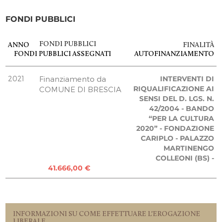
77.750,00 €
FONDI PUBBLICI
Ente non commerciale
45.066,00 €
FONDAZIONE CARIPLO
FONDI PUBBLICI
ANNO
FINALITÀ
FONDI PUBBLICI
ASSEGNATI
AUTOFINANZIAMENTO
14.400,00 €
REPORT UTILIZZO MENSILE DELLE
2021
EROGAZIONI
Finanziamento da
INTERVENTI DI
RIQUALIFICAZIONE AI
COMUNE DI BRESCIA
Uscite 05.2021
SENSI DEL D. LGS. N.
122.816,00 €
42/2004 - BANDO
“PER LA CULTURA
Uscite 12.2021
14.400,00 €
2020” - FONDAZIONE
CARIPLO - PALAZZO
MARTINENGO
TOTALE
137.216,00 €
COLLEONI (BS) -
137.216,00 €
41.666,00 €
137.216,00 €
INFORMAZIONI SU COME EFFETTUARE L'EROGAZIONE
LIBERALE