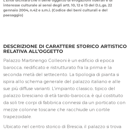
L’Ente dichiara che il bene oggetto di erogazioni liberali è di
interesse culturale ai sensi degli artt. 10, 12 e 13 del D.L.gs. 22
gennaio 2004, n.42 e s.m.i. (Codice dei beni culturali e del
paesaggio)
DESCRIZIONE DI CARATTERE STORICO ARTISTICO
RELATIVA ALL’OGGETTO
Palazzo Martinengo Colleoni è un edificio di epoca
barocca, riedificato e ristrutturato fra la prima e la
seconda metà del settecento. La tipologia di pianta si
ispira allo schema generale del palazzo italiano e alle
sue più diffuse varianti. L'impianto classico, tipico del
palazzo bresciano di età tardo-barocca, è quì costituito
da soli tre corpi di fabbrica connessi da un porticato con
mezze colonne toscane che racchiude un cortile
trapezoidale.
Ubicato nel centro storico di Brescia, il palazzo si trova