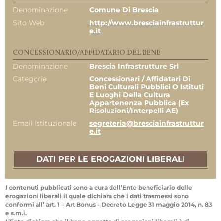
Denominazione
Comune Di Brescia
Sito Web
http://www.bresciainfrastruttur
e.it
CONCESSIONARIO/AFFIDATARIO DEL BENE
Denominazione
Brescia Infrastrutture Srl
Categoria
Concessionari / Affidatari Di
Beni Culturali Pubblici O Istituti
E Luoghi Della Cultura
Appartenenza Pubblica (ex
Risoluzioni/Interpelli AE)
Email Istituzionale
segreteria@bresciainfrastruttur
e.it
DATI PER LE EROGAZIONI LIBERALI
I contenuti pubblicati sono a cura dell’Ente beneficiario delle
erogazioni liberali il quale dichiara che i dati trasmessi sono
conformi all’ art. 1 – Art Bonus - Decreto Legge 31 maggio 2014, n. 83
e s.m.i.