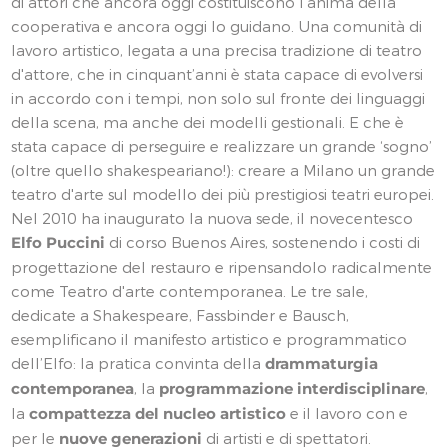
di attori che ancora oggi costituiscono l’anima della
cooperativa e ancora oggi lo guidano. Una comunità di
lavoro artistico, legata a una precisa tradizione di teatro
d'attore, che in cinquant’anni è stata capace di evolversi
in accordo con i tempi, non solo sul fronte dei linguaggi
della scena, ma anche dei modelli gestionali. E che è
stata capace di perseguire e realizzare un grande ‘sogno’
(oltre quello shakespeariano!): creare a Milano un grande
teatro d'arte sul modello dei più prestigiosi teatri europei.
Nel 2010 ha inaugurato la nuova sede, il novecentesco
Elfo Puccini
di corso Buenos Aires, sostenendo i costi di
progettazione del restauro e ripensandolo radicalmente
come Teatro d'arte contemporanea. Le tre sale,
dedicate a Shakespeare, Fassbinder e Bausch,
esemplificano il manifesto artistico e programmatico
dell’Elfo: la pratica convinta della
drammaturgia
contemporanea
, la
programmazione interdisciplinare
,
la
compattezza del nucleo artistico
e il lavoro con e
per le
nuove generazioni
di artisti e di spettatori.