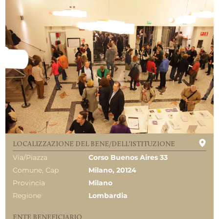
LOCALIZZAZIONE DEL BENE/DELL'ISTITUZIONE
Via/Piazza
Corso Buenos Aires 33
Comune, Cap
Milano, 20124
Provincia
Milano
Regione
Lombardia
ENTE BENEFICIARIO