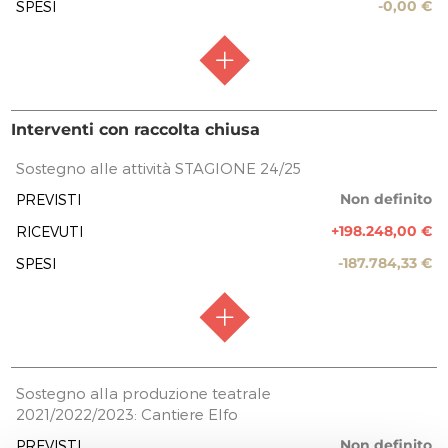
-0,00 €
SPESI
EROGAZIONI LIBERALI
siae
11.830,00 €
REPORT UTILIZZO MENSILE DELLE
RACCOLTA FONDI
Raccolta aperta
Interventi con raccolta chiusa
EROGAZIONI
FASE ATTUATIVA
Raccolta fondi
Sostegno alle attività STAGIONE 24/25
TOTALE
18.200,00 €
Non definito
PREVISTI
PREVISIONE COSTO TOTALE DELL’INTERVENTO
11.830,00 €
Non definito
+198.248,00 €
RICEVUTI
0,00 €
EROGAZIONI LIBERALI
-187.784,33 €
SPESI
Persona Fisica
5,00 €
Persona Fisica
5,00 €
Donatella LIUNI
RACCOLTA FONDI
Raccolta chiusa
Sostegno alla produzione teatrale
5,00 €
2021/2022/2023: Cantiere Elfo
FASE ATTUATIVA
Lavori in corso
Antonella ORNAGHI
Non definito
PREVISTI