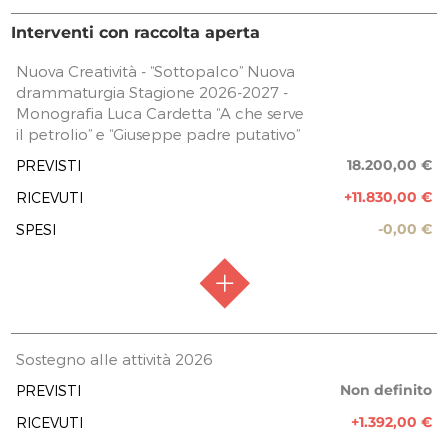
Interventi con raccolta aperta
Nuova Creatività - “Sottopalco” Nuova
drammaturgia Stagione 2026-2027 -
Monografia Luca Cardetta “A che serve
il petrolio” e “Giuseppe padre putativo”
18.200,00 €
PREVISTI
+11.830,00 €
RICEVUTI
-0,00 €
SPESI
RACCOLTA FONDI
Raccolta aperta
Sostegno alle attività 2026
FASE ATTUATIVA
Raccolta fondi
Non definito
PREVISTI
+1.392,00 €
RICEVUTI
PREVISIONE COSTO TOTALE DELL’INTERVENTO
18.200,00 €