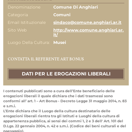
Denominazione
Comune Di Anghiari
Categoria
Comuni
Email Istituzionale
sindaco@comune.anghiari.ar.it
Sito Web
http://www.comune.anghiari.ar.
it/
Luogo Della Cultura:
Musei
CONTATTA IL REFERENTE ART BONUS
DATI PER LE EROGAZIONI LIBERALI
I contenuti pubblicati sono a cura dell’Ente beneficiario delle
erogazioni liberali il quale dichiara che i dati trasmessi sono
conformi all’ art. 1 – Art Bonus - Decreto Legge 31 maggio 2014, n. 83
e s.m.i.
L’Ente dichiara che il Luogo della cultura destinatario delle
erogazioni liberali rientra tra gli Istituti e Luoghi della cultura di
appartenenza pubblica, ai sensi dei commi 1, 2 e 3 dell' Art. 101 del
D.Lgs. 22 gennaio 2004, n. 42 e s.m.i. (Codice dei beni culturali e del
paesaggio).