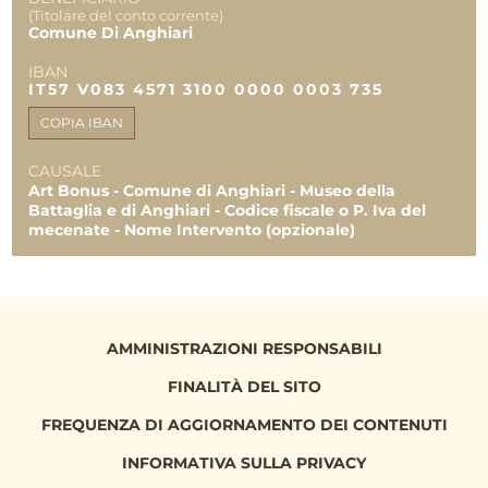
(Titolare del conto corrente)
REPORT UTILIZZO MENSILE DELLE
Comune Di Anghiari
EROGAZIONI
IBAN
Uscite 09.2019
IT57 V083 4571 3100 0000 0003 735
5.000,00 €
COPIA IBAN
Uscite 09.2021
1.500,00 €
CAUSALE
Art Bonus - Comune di Anghiari - Museo della
TOTALE
15.000,00 €
Battaglia e di Anghiari - Codice fiscale o P. Iva del
6.500,00 €
mecenate - Nome Intervento (opzionale)
6.500,00 €
AMMINISTRAZIONI RESPONSABILI
FINALITÀ DEL SITO
FREQUENZA DI AGGIORNAMENTO DEI CONTENUTI
INFORMATIVA SULLA PRIVACY