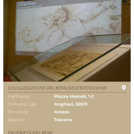
LOCALIZZAZIONE DEL BENE/DELL'ISTITUZIONE
Via/Piazza
Piazza Mameli, 1-2
Comune, Cap
Anghiari, 52031
Provincia
Arezzo
Regione
Toscana
PROPRIETÀ DEL BENE