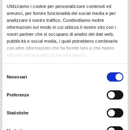
CHIUSA
Utilizziamo i cookie per personalizzare contenuti ed
La civiltà delle armi e le Corti del Rinascimento. Terre
annunci, per fornire funzionalità dei social media e per
degli Uffizi, 2022.
analizzare il nostro traffico. Condividiamo inoltre
Arte di governo e la Battaglia di Anghiari
informazioni sul modo in cui utilizza il nostro sito con i
nostri partner che si occupano di analisi dei dati web,
pubblicità e social media, i quali potrebbero combinarle
BILANCIO DEL BENE
con altre informazioni che ha fornito loro o che hanno
Aggiornato il
04.04.2023
raccolto dal suo utilizzo dei loro servizi.
INTERVENTI
Selezione
Necessari
del
Interventi con raccolta aperta
consenso
Girolamo Magi, Ingegnero da Anghiari
Preferenze
a Famagosta
10.000,00 €
PREVISTI
Statistiche
+6.000,00 €
RICEVUTI
-0,00 €
SPESI