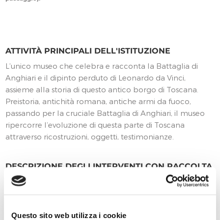
ATTIVITÀ PRINCIPALI DELL'ISTITUZIONE
L’unico museo che celebra e racconta la Battaglia di
Anghiari e il dipinto perduto di Leonardo da Vinci,
assieme alla storia di questo antico borgo di Toscana.
Preistoria, antichità romana, antiche armi da fuoco,
passando per la cruciale Battaglia di Anghiari, il museo
ripercorre l’evoluzione di questa parte di Toscana
attraverso ricostruzioni, oggetti, testimonianze.
DESCRIZIONE DEGLI INTERVENTI CON RACCOLTA
APERTA
Girolamo Magi, Ingegnero da Anghiari a Famagosta
DESCRIZIONE DEGLI INTERVENTI CON RACCOLTA
Questo sito web utilizza i cookie