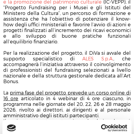
e la promozione del patrimonio culturale
(IC-VEPP), il
“Progetto Fundraising per i Musei e gli Istituti del
Ministero della Cultura”, un percorso di formazione e
assistenza che ha l’obiettivo di potenziare il know-
how degli uffici ministeriali e favorire l’avvio di azioni e
progetti finalizzati all’incremento dei ricavi economici
e allo sviluppo di buone pratiche funzionali
all’equilibrio finanziario.
Per la realizzazione del progetto, il DiVa si avvale del
supporto specialistico di
ALES S.p.A.
, che
accompagnerà l’iniziativa attraverso il coinvolgimento
di professionisti del fundraising selezionati a livello
nazionale e della struttura gestionale dedicata all’Art
Bonus.
La
prima fase del progetto prevede un corso online di
16 ore
articolato in 4 webinar di 4 ore ciascuno, in
programma nelle giornate del 20, 22, 26 e 28 maggio
2026, rivolto ai direttori, ai dirigenti e al personale
amministrativo degli istituti partecipanti.
Il primo appuntamento, in calendario domani,
mercoledì 20 maggio dalle ore 9.30 alle 13.30, sarà
aperto dai saluti istituzionali di Alfonsina Russo, Capo