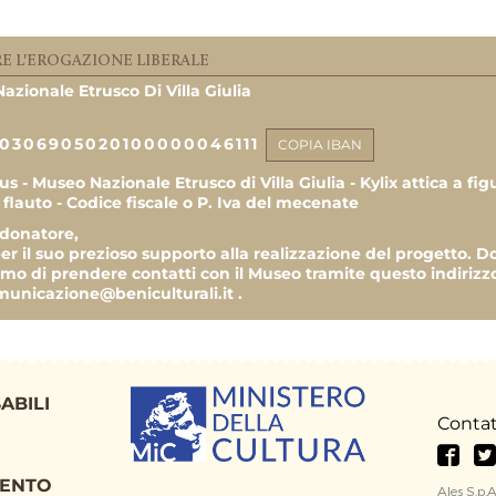
2.720,00 €
ALE
E L'EROGAZIONE LIBERALE
azionale Etrusco Di Villa Giulia
100,00 
0306905020100000046111
COPIA IBAN
300,00 
s - Museo Nazionale Etrusco di Villa Giulia - Kylix attica a fi
 flauto - Codice fiscale o P. Iva del mecenate
200,00 
 donatore,
er il suo prezioso supporto alla realizzazione del progetto. D
mo di prendere contatti con il Museo tramite questo indiriz
250,00 
municazione@beniculturali.it .
10,00 
200,00 
ABILI
Contat
250,00 
1.700,00 
MENTO
Ales S.p.A