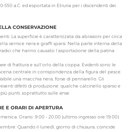
-550 a.C. ed esportata in Etruria per i discendenti dei
DELLA CONSERVAZIONE
ti. La superficie è caratterizzata da abrasioni per circa
ella vernice nera e graffi sparsi. Nella parte interna della
radici che hanno causato l’asportazione della patina
ee di frattura e sull’orlo della coppa. Evidenti sono le
scena centrale in corrispondenza della figura del pesce.
isibile una macchia nera, forse di pennarello. Gli
resenti difetti di produzione: qualche calcinello sparso e
 più punti, soprattutto sulle anse.
NE E ORARI DI APERTURA
menica. Orario: 9.00 - 20.00 (ultimo ingresso ore 19.00).
dicembre. Quando il lunedì, giorno di chiusura, coincide