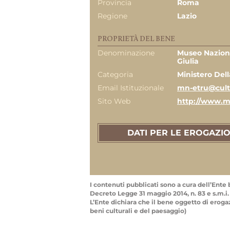
Provincia
Roma
Regione
Lazio
PROPRIETÀ DEL BENE
Denominazione
Museo Naziona
Giulia
Categoria
Ministero Dell
Email Istituzionale
mn-etru@cultu
Sito Web
http://www.m
DATI PER LE EROGAZIO
I contenuti pubblicati sono a cura dell’Ente b
Decreto Legge 31 maggio 2014, n. 83 e s.m.i.
L’Ente dichiara che il bene oggetto di erogazio
beni culturali e del paesaggio)