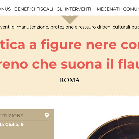
BONUS
BENEFICI FISCALI
GLI INTERVENTI
I MECENATI
COMUN
rventi di manutenzione, protezione e restauro di beni culturali pub
ttica a figure nere co
rreno che suona il fla
ROMA
TITUZIONE
la Giulia, 9