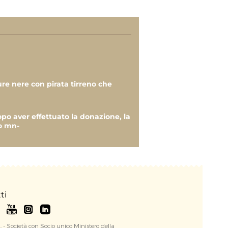
€
€
gure nere con pirata tirreno che
€
opo aver effettuato la donazione, la
zo mn-
€
€
€
ti
€
€
. - Società con Socio unico Ministero della