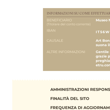
PREVISIONE COSTO TOT
DELL’INTERVENTO
INFORMAZIONI SU COME EFFETTUAR
BENEFICIARIO
Museo N
EROGAZIONI LIBERALI
(Titolare del conto corrente)
Alessandra Starna
IBAN
IT56W
Gianluca Biscardi
CAUSALE
Art Bonu
suona il
Persona Fisica
ALTRE INFORMAZIONI
Gentile
grazie p
preghia
Persona Fisica
etru.co
Persona Fisica
Persona Fisica
AMMINISTRAZIONI RESPONS
Persona Fisica
FINALITÀ DEL SITO
Dunia Ramarli
FREQUENZA DI AGGIORNA