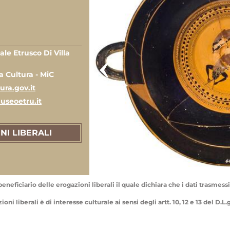
le Etrusco Di Villa
a Cultura - MiC
ra.gov.it
useoetru.it
NI LIBERALI
eneficiario delle erogazioni liberali il quale dichiara che i dati trasmessi 
ni liberali è di interesse culturale ai sensi degli artt. 10, 12 e 13 del D.L