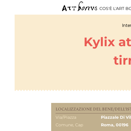
COS'È L'ART 
Inte
Kylix a
ti
LOCALIZZAZIONE DEL BENE/DELL'IS
Via/Piazza
Piazzale Di Vil
Comune, Cap
Roma, 00196