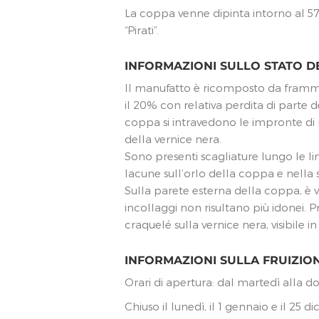
La coppa venne dipinta intorno al 570
“Pirati”.​
INFORMAZIONI SULLO STATO 
Il manufatto è ricomposto da frammen
il 20% con relativa perdita di parte d
coppa si intravedono le impronte di 
della vernice nera.
Sono presenti scagliature lungo le lin
lacune sull’orlo della coppa e nella 
Sulla parete esterna della coppa, è v
incollaggi non risultano più idonei. P
craquelé sulla vernice nera, visibile in
INFORMAZIONI SULLA FRUIZIO
Orari di apertura: dal martedì alla do
Chiuso il lunedì, il 1 gennaio e il 25 