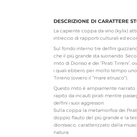
DESCRIZIONE DI CARATTERE ST
La capiente coppa da vino (kylix) att
intreccio di rapporti culturali ed eco
Sul fondo interno tre delfini guizzan
che il più grande sta suonando. Seco
mito di Dioniso e dei “Pirati Tirreni”, 
i quali ebbero per molto tempo uno 
Tirreno (ovvero il "mare etrusco").
Questo mito è ampiamente narrato nel
rapito da incauti pirati mentre passe
delfini i suoi aggressori.
Sulla coppa la metamorfosi dei Pirati è
doppio flauto del più grande e la te
dionisiaco, caratterizzato dalla musi
natura.