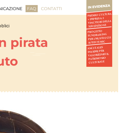
ICAZIONE
FAQ
CONTATTI
PREMIO CULTURA
+ IMPRESA: I
VINCITORI DELLA
blici
XIII EDIZIONE
PROGETTO
FUNDRAISING
n pirata
PER I MUSEI E GLI
ISTITUTI MIC
ANCI E ALES
INSIEME PER
VALORIZZARE IL
uto
PATRIMONIO
CULTURALE