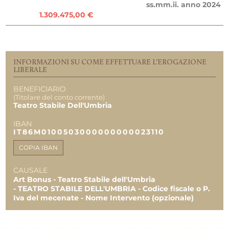
TOTALE
300.000,00 €
ss.mm.ii. anno 2024
1.309.475,00 €
260.000,00 €
260.005,90 €
INFORMAZIONI SU COME EFFETTUARE L'EROGAZIONE
LIBERALE
BENEFICIARIO
(Titolare del conto corrente)
Teatro Stabile Dell'Umbria
IBAN
IT86M0100503000000000023110
COPIA IBAN
CAUSALE
Art Bonus - Teatro Stabile dell'Umbria
- TEATRO STABILE DELL'UMBRIA - Codice fiscale o P.
Iva del mecenate - Nome Intervento (opzionale)