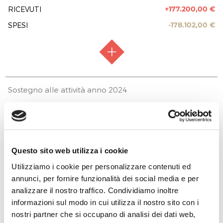
180.000,00 €
+177.200,00 €
RICEVUTI
EROGAZIONI LIBERALI
-178.102,00 €
SPESI
REPORT UTILIZZO MENSILE DELLE
EROGAZIONI
TOTALE
180.000,00 €
RACCOLTA FONDI
Raccolta chiusa
0,00 €
Sostegno alle attività anno 2024
0,00 €
FASE ATTUATIVA
Fine Lavori
200.000,00 €
PREVISTI
+42.000,00 €
RICEVUTI
PREVISIONE COSTO TOTALE DELL’INTERVENTO
250.000,00 €
-44.500,00 €
SPESI
Questo sito web utilizza i cookie
EROGAZIONI LIBERALI
Utilizziamo i cookie per personalizzare contenuti ed
FARMACIA COMUNALE LE FORNACI DI
LATTANZI GIULIO
annunci, per fornire funzionalità dei social media e per
2.000,00 €
analizzare il nostro traffico. Condividiamo inoltre
RACCOLTA FONDI
Raccolta chiusa
FONDAZIONE CASSA DI RISPARMIO DI
Sostegno alle attività anno 2023
informazioni sul modo in cui utilizza il nostro sito con i
TERNI E NARNI
FASE ATTUATIVA
Fine Lavori
nostri partner che si occupano di analisi dei dati web,
300.000,00 €
PREVISTI
76.800,00 €