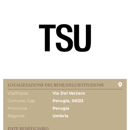
LOCALIZZAZIONE DEL BENE/DELL'ISTITUZIONE
Via/Piazza
Via Del Verzaro
Comune, Cap
Perugia, 06123
Provincia
Perugia
Regione
Umbria
ENTE BENEFICIARIO