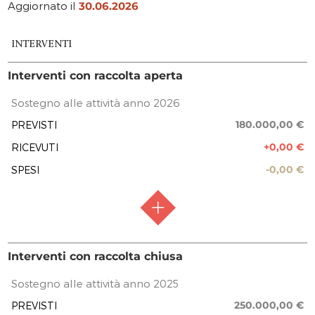
Aggiornato il
30.06.2026
INTERVENTI
Interventi con raccolta aperta
Sostegno alle attività anno 2026
180.000,00 €
PREVISTI
+0,00 €
RICEVUTI
-0,00 €
SPESI
RACCOLTA FONDI
Raccolta aperta
Interventi con raccolta chiusa
FASE ATTUATIVA
Raccolta fondi
Sostegno alle attività anno 2025
250.000,00 €
PREVISTI
PREVISIONE COSTO TOTALE DELL’INTERVENTO