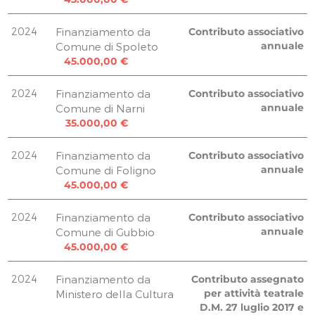
Uscite 11.2018
TOTALE
300.000,00 €
Uscite 10.2019
9.204,00 €
3.400,00 €
240.000,00 €
2024
Finanziamento da
Contributo associativo
Uscite 12.2018
261.360,92 €
annuale
Comune di Spoleto
Uscite 11.2019
22.150,00 €
45.000,00 €
6.800,00 €
Uscite 02.2019
Uscite 11.2019
5.000,00 €
2024
Finanziamento da
Contributo associativo
6.800,00 €
Uscite 01.2019
annuale
Comune di Narni
Uscite 12.2019
20.337,00 €
35.000,00 €
6.800,00 €
Uscite 11.2018
Uscite 12.2019
62.288,00 €
2024
Finanziamento da
Contributo associativo
3.400,00 €
annuale
Comune di Foligno
Uscite 11.2019
TOTALE
500.000,00 €
45.000,00 €
7.403,81 €
290.000,00 €
310.009,93 €
Uscite 11.2019
2024
Finanziamento da
Contributo associativo
8.078,40 €
annuale
Comune di Gubbio
Uscite 11.2019
45.000,00 €
1.852,52 €
Uscite 11.2019
2024
Finanziamento da
Contributo assegnato
4.895,85 €
per attività teatrale
Ministero della Cultura
D.M. 27 luglio 2017 e