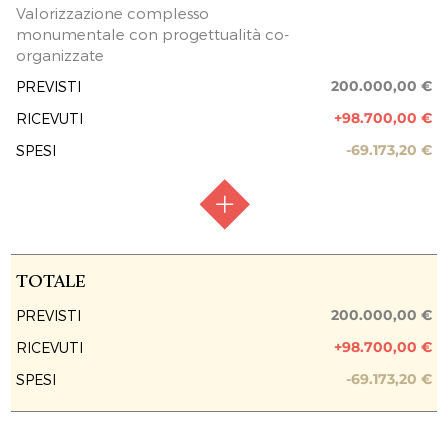
Valorizzazione complesso
monumentale con progettualità co-
organizzate
200.000,00 €
PREVISTI
+98.700,00 €
RICEVUTI
-69.173,20 €
SPESI
RACCOLTA FONDI
Raccolta aperta
TOTALE
FASE ATTUATIVA
Raccolta fondi
200.000,00 €
PREVISTI
+98.700,00 €
RICEVUTI
PREVISIONE COSTO TOTALE DELL’INTERVENTO
200.000,00 €
-69.173,20 €
SPESI
EROGAZIONI LIBERALI
ZAFFIRO ANCONA SRL