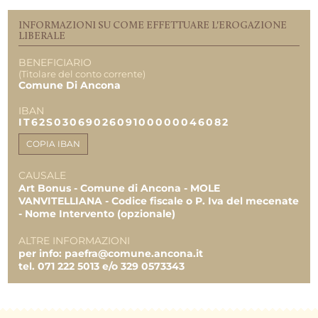
5.000,00 €
ZAFFIRO MONTESICURO SRL
INFORMAZIONI SU COME EFFETTUARE L'EROGAZIONE
LIBERALE
5.000,00 €
AZIENDA AGRICOLA ALESSANDRO
BENEFICIARIO
MORODER
(Titolare del conto corrente)
Comune Di Ancona
4.500,00 €
DYNAFLEX SRL
IBAN
4.000,00 €
IT62S0306902609100000046082
ZAFFIRO CENTROSUD S.R.L.
COPIA IBAN
10.000,00 €
AZIENDA VINICOLA UMANI RONCHI SPA
CAUSALE
4.000,00 €
Art Bonus - Comune di Ancona - MOLE
Persona Fisica
VANVITELLIANA - Codice fiscale o P. Iva del mecenate
- Nome Intervento (opzionale)
5.000,00 €
ETHICA SRL UNIPERSONALE
ALTRE INFORMAZIONI
1.200,00 €
per info: paefra@comune.ancona.it
ZAFFIRO CENTROSUD S.R.L.
tel. 071 222 5013 e/o 329 0573343
10.000,00 €
Impresa
50.000,00 €