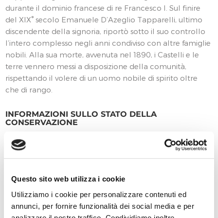
durante il dominio francese di re Francesco I. Sul finire
del XIX° secolo Emanuele D’Azeglio Tapparelli, ultimo
discendente della signoria, riportò sotto il suo controllo
l’intero complesso negli anni condiviso con altre famiglie
nobili. Alla sua morte, avvenuta nel 1890, i Castelli e le
terre vennero messi a disposizione della comunità,
rispettando il volere di un uomo nobile di spirito oltre
che di rango.
INFORMAZIONI SULLO STATO DELLA
CONSERVAZIONE
Dalla morte di Emanuele Tapparelli i Catelli furono
utilizzati, come da lascito, ad uso residenziale per gli ex
mezzadri della proprietà e dopo la guerra destinato ad
altre categorie disagiate. Grazie ad un accordo quadro
Questo sito web utilizza i cookie
per il recupero del Bene, tra Ministeri, Regione Piemonte,
Utilizziamo i cookie per personalizzare contenuti ed
Provincia di Cuneo, Comune di Lagnasco, Fondazione
annunci, per fornire funzionalità dei social media e per
CRT, Fondazione CRC e Compagnia di San Paolo,
analizzare il nostro traffico. Condividiamo inoltre