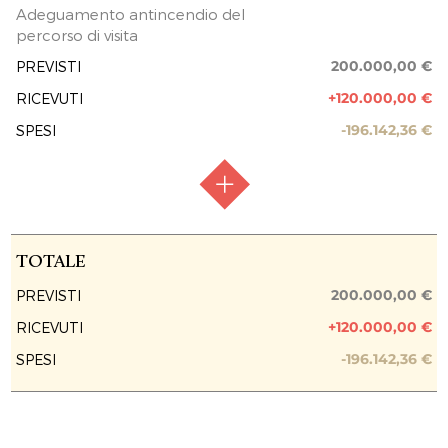
Adeguamento antincendio del
percorso di visita
200.000,00 €
PREVISTI
+120.000,00 €
RICEVUTI
-196.142,36 €
SPESI
RACCOLTA FONDI
Raccolta chiusa
TOTALE
FASE ATTUATIVA
Fine Lavori
200.000,00 €
PREVISTI
+120.000,00 €
RICEVUTI
PREVISIONE COSTO TOTALE DELL’INTERVENTO
200.000,00 €
-196.142,36 €
SPESI
EROGAZIONI LIBERALI
FONDAZIONE CASSA DI RISPARMIO DI
SALUZZO