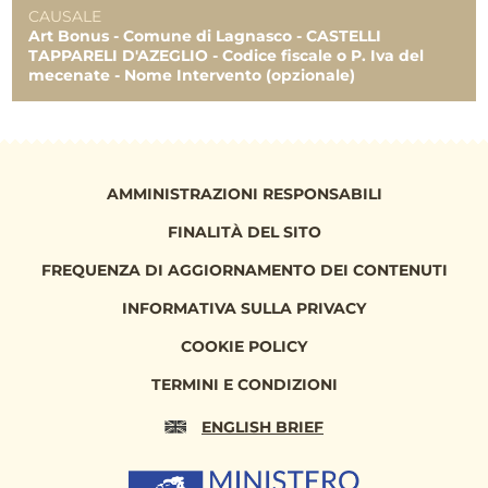
Uscite 10.2023
CAUSALE
1.526,95 €
Art Bonus - Comune di Lagnasco - CASTELLI
TAPPARELI D'AZEGLIO - Codice fiscale o P. Iva del
Uscite 10.2023
mecenate - Nome Intervento (opzionale)
4.800,00 €
TOTALE
200.000,00 €
120.000,00 €
196.142,36 €
AMMINISTRAZIONI RESPONSABILI
FINALITÀ DEL SITO
FREQUENZA DI AGGIORNAMENTO DEI CONTENUTI
INFORMATIVA SULLA PRIVACY
COOKIE POLICY
TERMINI E CONDIZIONI
ENGLISH BRIEF