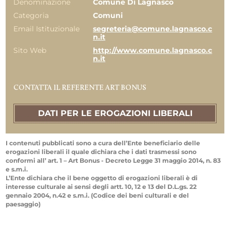
Denominazione
Comune Di Lagnasco
Categoria
Comuni
Email Istituzionale
segreteria@comune.lagnasco.c
n.it
Sito Web
http://www.comune.lagnasco.c
n.it
CONTATTA IL REFERENTE ART BONUS
DATI PER LE EROGAZIONI LIBERALI
I contenuti pubblicati sono a cura dell’Ente beneficiario delle
erogazioni liberali il quale dichiara che i dati trasmessi sono
conformi all’ art. 1 – Art Bonus - Decreto Legge 31 maggio 2014, n. 83
e s.m.i.
L’Ente dichiara che il bene oggetto di erogazioni liberali è di
interesse culturale ai sensi degli artt. 10, 12 e 13 del D.L.gs. 22
gennaio 2004, n.42 e s.m.i. (Codice dei beni culturali e del
paesaggio)