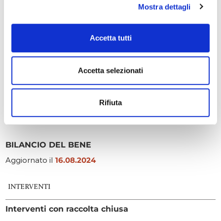
consentito l'acquisizione del certificato di prevenzione
Mostra dettagli
incendi del competente Comando Provinciale dei Vigili
del Fuoco.
Accetta tutti
Gli spazi del percorso di vicita sono tornati ad essere
visitabili
https://www.castellidilagnasco.it/
Accetta selezionati
DESCRIZIONE DEGLI INTERVENTI CON RACCOLTA
CHIUSA
Rifiuta
Adeguamento antincendio del percorso di visita
BILANCIO DEL BENE
Aggiornato il
16.08.2024
INTERVENTI
Interventi con raccolta chiusa