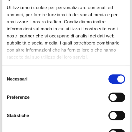
forti efflorescenze e sub fluorescenze saline sia nelle
Utilizziamo i cookie per personalizzare contenuti ed
porzioni dei basamenti che in quelle superiori.
annunci, per fornire funzionalità dei social media e per
analizzare il nostro traffico. Condividiamo inoltre
INFORMAZIONI SULLA FRUIZIONE E ORARI DI
informazioni sul modo in cui utilizza il nostro sito con i
APERTURA
nostri partner che si occupano di analisi dei dati web,
Monumento sempre aperto al pubblico.
pubblicità e social media, i quali potrebbero combinarle
con altre informazioni che ha fornito loro o che hanno
raccolto dal suo utilizzo dei loro servizi.
DESCRIZIONE DEGLI INTERVENTI CON RACCOLTA
CHIUSA
Selezione
PROGRAMMA DI RIQUALIFICAZIONE RESTAURO E
Necessari
del
RISANAMENTO CONSERVATIVO DELL'ELEMENTO
MONUMENTALE FORO FRUMENTARIO
consenso
Preferenze
BILANCIO DEL BENE
Statistiche
Aggiornato il
14.08.2019