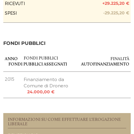
+29.225,20 €
RICEVUTI
PREVISIONE COSTO TOTALE DELL’INTERVENTO
59.000,00 €
-29.225,20 €
SPESI
EROGAZIONI LIBERALI
Andrea Bergese
30,00 €
FONDI PUBBLICI
Compagnia di San Paolo
26.695,20 €
Giovanni Rovera
FONDI PUBBLICI
ANNO
FINALITÀ
FONDI PUBBLICI
ASSEGNATI
AUTOFINANZIAMENTO
2.500,00 €
REPORT UTILIZZO MENSILE DELLE
2015
EROGAZIONI
Finanziamento da
Comune di Dronero
Uscite 08.2019
24.000,00 €
13.155,45 €
Uscite 08.2019
13.155,43 €
Uscite 08.2019
INFORMAZIONI SU COME EFFETTUARE L'EROGAZIONE
2.914,32 €
LIBERALE