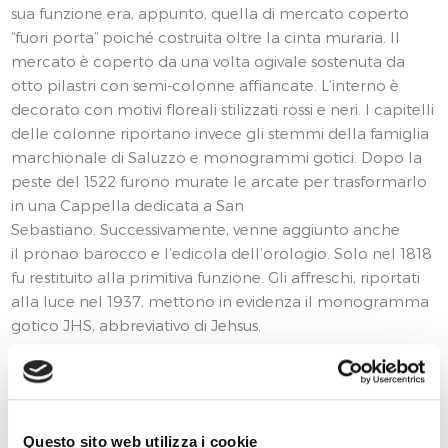
sua funzione era, appunto, quella di mercato coperto
“fuori porta” poiché costruita oltre la cinta muraria. Il
mercato è coperto da una volta ogivale sostenuta da
otto pilastri con semi-colonne affiancate. L’interno è
decorato con motivi floreali stilizzati rossi e neri. I capitelli
delle colonne riportano invece gli stemmi della famiglia
marchionale di Saluzzo e monogrammi gotici. Dopo la
peste del 1522 furono murate le arcate per trasformarlo
in una Cappella dedicata a San
Sebastiano. Successivamente, venne aggiunto anche
il pronao barocco e l’edicola dell’orologio. Solo nel 1818
fu restituito alla primitiva funzione. Gli affreschi, riportati
alla luce nel 1937, mettono in evidenza il monogramma
gotico JHS, abbreviativo di Jehsus.
INFORMAZIONI SULLO STATO DELLA
CONSERVAZIONE
La struttura si presenta in cattivo stato di conservazione
Questo sito web utilizza i cookie
ed è interessata da una patologia degenerativa causa da