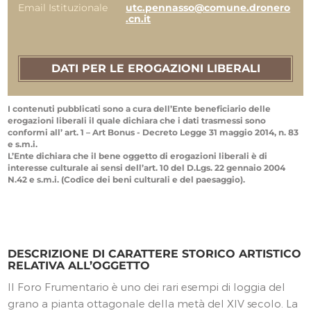
Email Istituzionale
utc.pennasso@comune.dronero
.cn.it
DATI PER LE EROGAZIONI LIBERALI
I contenuti pubblicati sono a cura dell’Ente beneficiario delle
erogazioni liberali il quale dichiara che i dati trasmessi sono
conformi all’ art. 1 – Art Bonus - Decreto Legge 31 maggio 2014, n. 83
e s.m.i.
L’Ente dichiara che il bene oggetto di erogazioni liberali è di
interesse culturale ai sensi dell’art. 10 del D.Lgs. 22 gennaio 2004
N.42 e s.m.i. (Codice dei beni culturali e del paesaggio).
DESCRIZIONE DI CARATTERE STORICO ARTISTICO
RELATIVA ALL’OGGETTO
Il Foro Frumentario è uno dei rari esempi di loggia del
grano a pianta ottagonale della metà del XIV secolo. La