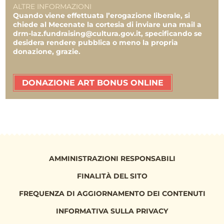
ALTRE INFORMAZIONI
Quando viene effettuata l’erogazione liberale, si
chiede al Mecenate la cortesia di inviare una mail a
drm-laz.fundraising@cultura.gov.it, specificando se
desidera rendere pubblica o meno la propria
donazione, grazie.
DONAZIONE ART BONUS ONLINE
AMMINISTRAZIONI RESPONSABILI
FINALITÀ DEL SITO
FREQUENZA DI AGGIORNAMENTO DEI CONTENUTI
INFORMATIVA SULLA PRIVACY