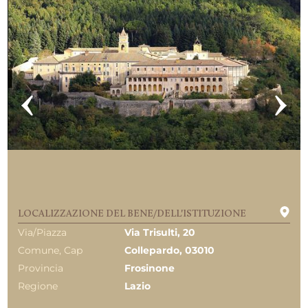
LOCALIZZAZIONE DEL BENE/DELL'ISTITUZIONE
Via/Piazza
Via Trisulti, 20
Comune, Cap
Collepardo, 03010
Provincia
Frosinone
Regione
Lazio