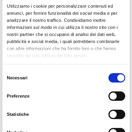
BILANCIO DEL BENE
Utilizziamo i cookie per personalizzare contenuti ed
Aggiornato il
09.07.2026
annunci, per fornire funzionalità dei social media e per
analizzare il nostro traffico. Condividiamo inoltre
INTERVENTI
informazioni sul modo in cui utilizza il nostro sito con i
nostri partner che si occupano di analisi dei dati web,
Interventi con raccolta aperta
pubblicità e social media, i quali potrebbero combinarle
con altre informazioni che ha fornito loro o che hanno
Restauro conservativo della scultura
raccolto dal suo utilizzo dei loro servizi.
raffigurante il leone, del pilastro di
sostegno e del muretto della scalinata
Selezione
33.600,00 €
PREVISTI
Necessari
del
+50,00 €
RICEVUTI
consenso
-0,00 €
SPESI
Preferenze
Statistiche
RACCOLTA FONDI
Raccolta aperta
Restauro conservativo del dipinto ad