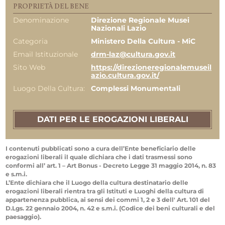
PROPRIETÀ DEL BENE
Denominazione
Direzione Regionale Musei
Nazionali Lazio
Categoria
Ministero Della Cultura - MiC
Email Istituzionale
drm-laz@cultura.gov.it
Sito Web
https://direzioneregionalemuseil
azio.cultura.gov.it/
Luogo Della Cultura:
Complessi Monumentali
DATI PER LE EROGAZIONI LIBERALI
I contenuti pubblicati sono a cura dell’Ente beneficiario delle
erogazioni liberali il quale dichiara che i dati trasmessi sono
conformi all’ art. 1 – Art Bonus - Decreto Legge 31 maggio 2014, n. 83
e s.m.i.
L’Ente dichiara che il Luogo della cultura destinatario delle
erogazioni liberali rientra tra gli Istituti e Luoghi della cultura di
appartenenza pubblica, ai sensi dei commi 1, 2 e 3 dell' Art. 101 del
D.Lgs. 22 gennaio 2004, n. 42 e s.m.i. (Codice dei beni culturali e del
paesaggio).