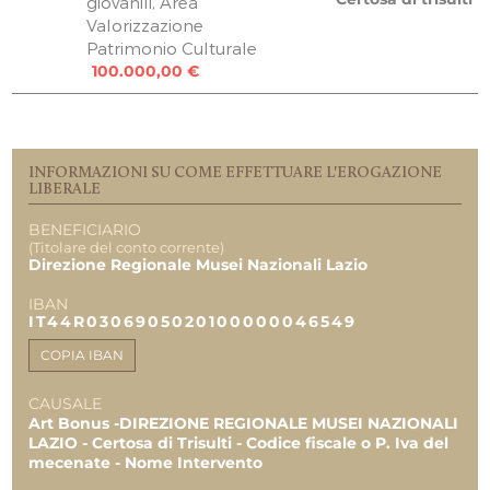
giovanili, Area
RAINBOX Sas di Susanna Iamunno & C.
Valorizzazione
5.000,00 €
Patrimonio Culturale
AUT.TI PIGLIACELLI S.p.A.
100.000,00 €
10.000,00 €
REPORT UTILIZZO MENSILE DELLE
EROGAZIONI
Uscite 03.2021
INFORMAZIONI SU COME EFFETTUARE L'EROGAZIONE
101.500,00 €
LIBERALE
BENEFICIARIO
TOTALE
201.500,00 €
(Titolare del conto corrente)
101.500,00 €
Direzione Regionale Musei Nazionali Lazio
101.500,00 €
IBAN
IT44R0306905020100000046549
COPIA IBAN
CAUSALE
Art Bonus -DIREZIONE REGIONALE MUSEI NAZIONALI
LAZIO - Certosa di Trisulti - Codice fiscale o P. Iva del
mecenate - Nome Intervento