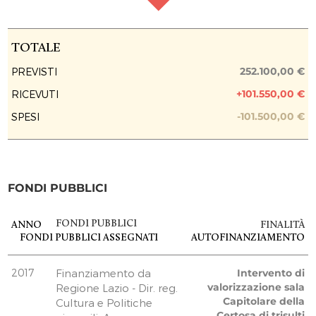
TOTALE
17.000,00 €
0,00 €
RACCOLTA FONDI
Raccolta chiusa
0,00 €
TOTALE
FASE ATTUATIVA
Fine Lavori
252.100,00 €
PREVISTI
+101.550,00 €
RICEVUTI
PREVISIONE COSTO TOTALE DELL’INTERVENTO
201.500,00 €
-101.500,00 €
SPESI
EROGAZIONI LIBERALI
B.S. HOLDING S.p.A.
35.000,00 €
FONDI PUBBLICI
ECO LIRI S.p.A.
5.000,00 €
Sama Marketing e Produzione S.r.l.
FONDI PUBBLICI
ANNO
FINALITÀ
FONDI PUBBLICI
ASSEGNATI
AUTOFINANZIAMENTO
1.500,00 €
ANCE Frosinone
10.000,00 €
2017
Finanziamento da
Intervento di
Banca Popolare del Frusinate
valorizzazione sala
Regione Lazio - Dir. reg.
Capitolare della
Cultura e Politiche
35.000,00 €
Certosa di trisulti