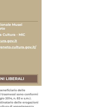
ionale Musei
eto
a Cultura - MiC
ra.gov.it
eneto.cultura.gov.it/
S
NI LIBERALI
beneficiario delle
ati trasmessi sono conformi
io 2014, n. 83 e s.m.i.
stinatario delle erogazioni
a cultura di appartenenza