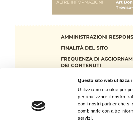
Impresa
ALTRE INFORMAZIONI
Art Bon
Treviso
Impresa
Impresa
AMMINISTRAZIONI RESPONS
Impresa
FINALITÀ DEL SITO
FREQUENZA DI AGGIORNA
REPORT UTILIZZO MENS
EROGAZIONI
DEI CONTENUTI
Uscite 08.2017
INFORMATIVA SULLA PRIVA
Questo sito web utilizza i
COOKIE POLICY
Uscite 10.2017
Utilizziamo i cookie per pe
per analizzare il nostro tra
TERMINI E CONDIZIONI
Uscite 03.2018
con i nostri partner che si
ENGLISH BRIEF
combinarle con altre inform
servizi.
TOTALE