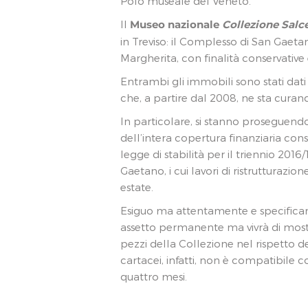
Polo museale del Veneto.
Il
Museo nazionale
Collezione Salc
in Treviso: il Complesso di San Gaetan
Margherita, con finalità conservative 
Entrambi gli immobili sono stati dati i
che, a partire dal 2008, ne sta curan
In particolare, si stanno proseguendo
dell’intera copertura finanziaria con
legge di stabilità per il triennio 2016
Gaetano, i cui lavori di ristrutturazi
estate.
Esiguo ma attentamente e specificam
assetto permanente ma vivrà di most
pezzi della Collezione nel rispetto del
cartacei, infatti, non è compatibile 
quattro mesi.