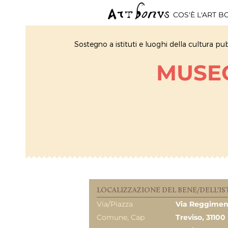
COS'È L'ART 
Sostegno a istituti e luoghi della cultura pub
MUSEO
LOCALIZZAZIONE DEL BENE/DELL'IS
Via/Piazza
Via Reggiment
Comune, Cap
Treviso, 31100