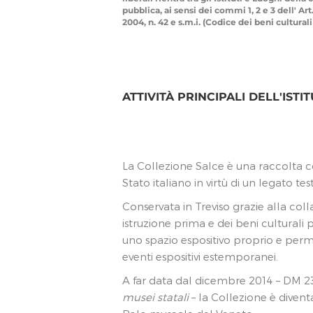
pubblica, ai sensi dei commi 1, 2 e 3 dell' Art
2004, n. 42 e s.m.i. (Codice dei beni cultural
ATTIVITÀ PRINCIPALI DELL'ISTI
La Collezione Salce è una raccolta co
Stato italiano in virtù di un legato te
Conservata in Treviso grazie alla col
istruzione prima e dei beni culturali
uno spazio espositivo proprio e per
eventi espositivi estemporanei.
A far data dal dicembre 2014 – DM 
musei statali
– la Collezione è diven