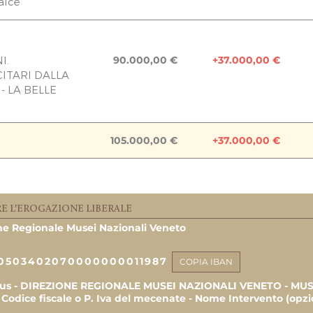
alce
Raccolta aperta
accolta fondi
I.
90.000,00 €
+37.000,00 €
ITARI DALLA
15.000,00 €
ALE
- LA BELLE
Raccolta chiusa
105.000,00 €
+37.000,00 €
ILE DELLE
ine Lavori
90.000,00 €
ALE
15.000,00 €
0,00
E L'EROGAZIONE LIBERALE
ne Regionale Musei Nazionali Veneto
10.000,00 
0503402070000000011987
COPIA IBAN
C. COOP.
1.000,00 
nus - DIREZIONE REGIONALE MUSEI NAZIONALI VENETO - M
 Codice fiscale o P. Iva del mecenate - Nome Intervento (opzi