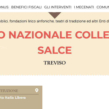
BONUS
BENEFICI FISCALI
GLI INTERVENTI
I MECENATI
COMUN
blici, fondazioni lirico sinfoniche, teatri di tradizione ed altri En
 NAZIONALE COLL
SALCE
TREVISO
TITUZIONE
o Italia Libera