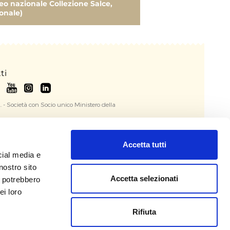
€
 nazionale Collezione Salce,
onale)
€
€
€
ti
. - Società con Socio unico Ministero della
onale, 243 – 00184 Roma
1.250,00 €
mazioni di carattere generale
Accetta tutti
onus.gov.it
20.569,00 €
cial media e
emi di natura tecnica sulla piattaforma
nostro sito
:
assistenzatecnica@artbonus.gov.it
26.400,00 €
Accetta selezionati
i potrebbero
ei loro
 €
48.219,00 €
Rifiuta