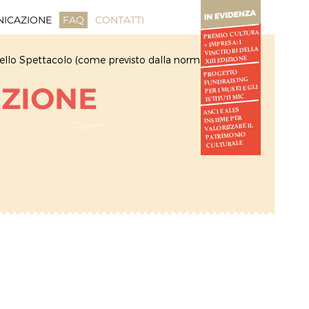
ICAZIONE
FAQ
CONTATTI
PREMIO CULTURA
+ IMPRESA: I
VINCITORI DELLA
ti dello Spettacolo (come previsto dalla norma)
XIII EDIZIONE
PROGETTO
FUNDRAISING
EZIONE
PER I MUSEI E GLI
ISTITUTI MIC
ANCI E ALES
INSIEME PER
VALORIZZARE IL
PATRIMONIO
CULTURALE