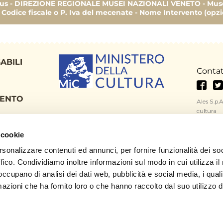
1.000,00 
us - DIREZIONE REGIONALE MUSEI NAZIONALI VENETO - Museo
- Codice fiscale o P. Iva del mecenate - Nome Intervento (opzi
5.000,00 
10.000,00 
ABILI
10.000,00 
Contat
MENTO
ILE DELLE
Ales S.p.A
cultura
Via Nazi
CY
 cookie
Per infor
info@artb
rsonalizzare contenuti ed annunci, per fornire funzionalità dei so
Per probl
ffico. Condividiamo inoltre informazioni sul modo in cui utilizza il 
scrivere a
 occupano di analisi dei dati web, pubblicità e social media, i qual
azioni che ha fornito loro o che hanno raccolto dal suo utilizzo d
90.000,00 €
37.000,00