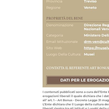
Provincia
Treviso
Regione
Veneto
PROPRIETÀ DEL BENE
Denominazione
Direzione Reg
Nazionali Ven
Categoria
Ministero Dell
Email Istituzionale
drm-ven@cultu
Sito Web
https://museiv
Luogo Della Cultura:
Musei
CONTATTA IL REFERENTE ART BONU
DATI PER LE EROGAZIO
I contenuti pubblicati sono a cura dell’Ente 
erogazioni liberali il quale dichiara che i d
all’ art. 1 – Art Bonus - Decreto Legge 31 magg
L’Ente dichiara che il Luogo della cultura de
liberali rientra tra gli Istituti e Luoghi dell