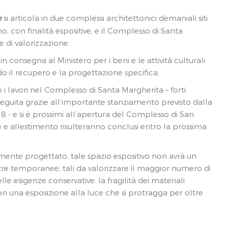
e
si articola in due complessi architettonici demaniali siti
o, con finalità espositive, e il Complesso di Santa
e di valorizzazione.
n consegna al Ministero per i beni e le attività culturali
do il recupero e la progettazione specifica.
 i lavori nel Complesso di Santa Margherita – forti
seguita grazie all’importante stanziamento previsto dalla
/18 - e si è prossimi all’apertura del Complesso di San
one e allestimento risulteranno conclusi entro la prossima
ente progettato, tale spazio espositivo non avrà un
re temporanee, tali da valorizzare il maggior numero di
le esigenze conservative: la fragilità dei materiali
con una esposizione alla luce che si protragga per oltre