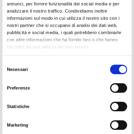
dotazione di porte, finestre, tendaggi poltrone e sistema
annunci, per fornire funzionalità dei social media e per
di diffusione sonora (compreso sistema di controllo e
analizzare il nostro traffico. Condividiamo inoltre
elementi di mixer regia).
informazioni sul modo in cui utilizza il nostro sito con i
La gara è iniziata nell'anno 2021; le tempistiche per
nostri partner che si occupano di analisi dei dati web,
l'inizio dei lavori si sono però purtroppo protratte per
pubblicità e social media, i quali potrebbero combinarle
cause dovute all'aumento dei prezzi e
con altre informazioni che ha fornito loro o che hanno
all'approvigionamento di manodopera e di materie
raccolto dal suo utilizzo dei loro servizi.
prime.
Selezione
INFORMAZIONI SULLO STATO DELL'OGGETTO
Necessari
del
La parte dell'edificio adibita a funzioni culturali dell'Ex
consenso
Gil, ovvero l'ex Cinema Odeon, è attualmente non agibile
Preferenze
al pubblico: è stato possibile accedervi in occasione di
esposizioni e iniziative temporanee.
Statistiche
Quando l'avanzamento dei lavori lo renderà possibile,
saranno previste visite guidate straordinarie al cantiere ed
eventi esclusivi dedicati ai donatori.
Marketing
La parte di edificio adibita a funzioni sportive è affidata al