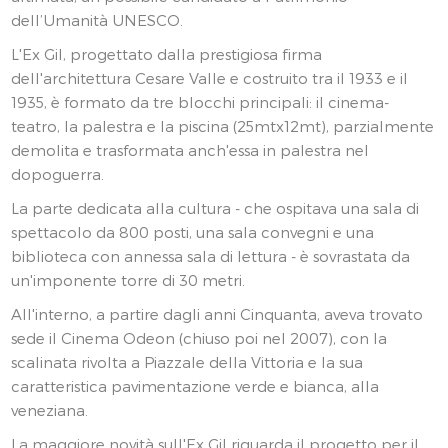
dell’Umanità UNESCO.
L'Ex Gil, progettato dalla prestigiosa firma
dell'architettura Cesare Valle e costruito tra il 1933 e il
1935, è formato da tre blocchi principali: il cinema-
teatro, la palestra e la piscina (25mtx12mt), parzialmente
demolita e trasformata anch'essa in palestra nel
dopoguerra.
La parte dedicata alla cultura - che ospitava una sala di
spettacolo da 800 posti, una sala convegni e una
biblioteca con annessa sala di lettura - è sovrastata da
un'imponente torre di 30 metri.
All'interno, a partire dagli anni Cinquanta, aveva trovato
sede il Cinema Odeon (chiuso poi nel 2007), con la
scalinata rivolta a Piazzale della Vittoria e la sua
caratteristica pavimentazione verde e bianca, alla
veneziana.
La maggiore novità sull'Ex Gil riguarda il progetto per il