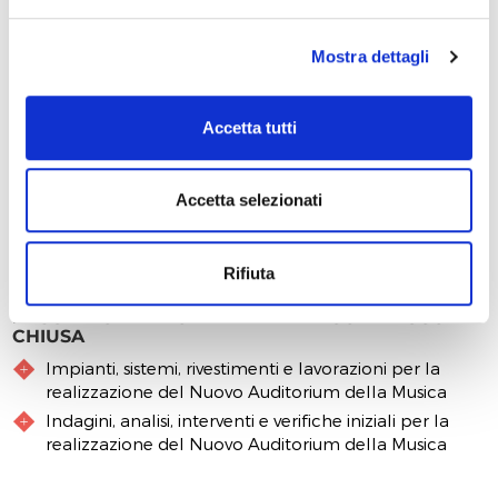
gestore privato che ne individua gli orari di apertura al
pubblico; una parte dell'edificio ospita gli Uffici
Mostra dettagli
comunali del settore Sport, il cui orari di apertura al
pubblico sono riportati sul sito comunale.
Accetta tutti
Ad oggi, l’Ex Gil ospita già due palestre e alcune
associazioni sportive forlivesi ma il progetto vuole
potenziare spazi e attività in essere, con eventi di richiamo
Accetta selezionati
nazionale e momenti didattici ed educativi rivolti alle
scuole e alla comunità forlivese.
Rifiuta
DESCRIZIONE DEGLI INTERVENTI CON RACCOLTA
CHIUSA
Impianti, sistemi, rivestimenti e lavorazioni per la
realizzazione del Nuovo Auditorium della Musica
Indagini, analisi, interventi e verifiche iniziali per la
realizzazione del Nuovo Auditorium della Musica