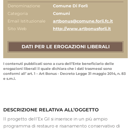
Denominazione
Comune Di Forlì
Categoria
Comuni
Email Istituzionale
artbonus@comune.forli.fc.it
Sito Web
http://www.artbonusforli.it
DATI PER LE EROGAZIONI LIBERALI
I contenuti pubblicati sono a cura dell’Ente beneficiario delle
erogazioni liberali il quale dichiara che i dati trasmessi sono
conformi all’ art. 1 – Art Bonus - Decreto Legge 31 maggio 2014, n. 83
e s.m.i.
DESCRIZIONE RELATIVA ALL’OGGETTO
Il progetto dell'Ex Gil si inserisce in un più ampio
programma di restauro e risanamento conservativo di