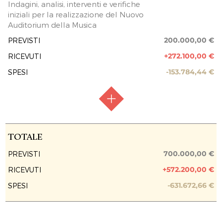
Indagini, analisi, interventi e verifiche
iniziali per la realizzazione del Nuovo
FASE ATTUATIVA
Fine Lavori
Auditorium della Musica
PREVISIONE COSTO TOTALE DELL’INTERVENTO
200.000,00 €
PREVISTI
500.000,00 €
+272.100,00 €
RICEVUTI
EROGAZIONI LIBERALI
-153.784,44 €
SPESI
Flamigni srl
10.000,00 €
Confcommercio ASCOM Forlì
5.000,00 €
Commercianti Indipendenti Associati Società
RACCOLTA FONDI
Raccolta chiusa
Cooperativa
TOTALE
120.000,00 €
FASE ATTUATIVA
Fine Lavori
700.000,00 €
PREVISTI
CNA SERVIZI FORLI CESENA SOC.COOP.
CONS.
+572.200,00 €
RICEVUTI
PREVISIONE COSTO TOTALE DELL’INTERVENTO
200.000,00 €
5.000,00 €
-631.672,66 €
SPESI
Siboni S.R.L.
EROGAZIONI LIBERALI
10.000,00 €
Confartigianato Servizi Forlì
Persona Fisica