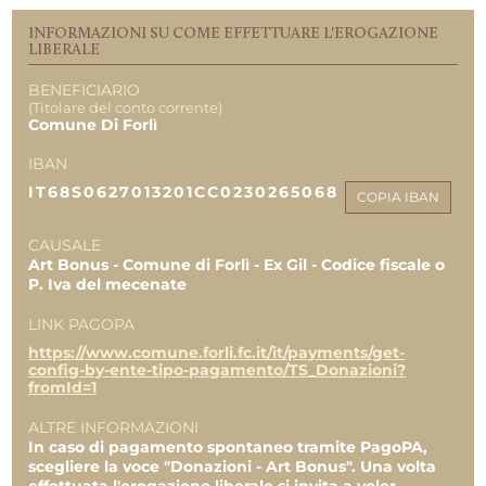
5.000,00 €
50,00 €
I.C.T.A. - FORLI' SOC. COOP.
Integra Solutions
INFORMAZIONI SU COME EFFETTUARE L'EROGAZIONE
LIBERALE
5.000,00 €
100,00 €
CERACARTA SPA
CNA SERVIZI FORLI CESENA SOC.COOP.
BENEFICIARIO
CONS.
10.000,00 €
(Titolare del conto corrente)
Comune Di Forlì
BANDINI CASAMENTI S.R.L.
5.000,00 €
Persona Fisica
10.000,00 €
IBAN
Andrea Sirri
50,00 €
IT68S0627013201CC0230265068
Celanese Production Italy S.r.l.
COPIA IBAN
100,00 €
Commercianti Indipendenti Associati Società
30.000,00 €
Cooperativa
CAUSALE
Siboni S.R.L.
Art Bonus - Comune di Forlì - Ex Gil - Codice fiscale o
120.000,00 €
10.000,00 €
P. Iva del mecenate
Confcommercio ASCOM Forlì
REPORT UTILIZZO MENSILE DELLE
EROGAZIONI
LINK PAGOPA
5.000,00 €
Confesercenti forlìvese
https://www.comune.forli.fc.it/it/payments/get-
Uscite 03.2023
config-by-ente-tipo-pagamento/TS_Donazioni?
5.000,00 €
477.888,22 €
fromId=1
Confartigianato Servizi Forlì
5.000,00 €
ALTRE INFORMAZIONI
TOTALE
500.000,00 €
In caso di pagamento spontaneo tramite PagoPA,
CERACARTA S.P.A.
300.100,00 €
scegliere la voce "Donazioni - Art Bonus". Una volta
477.888,22 €
10.000,00 €