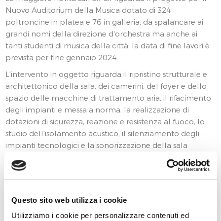
Nuovo Auditorium della Musica dotato di 324
poltroncine in platea e 76 in galleria, da spalancare ai
grandi nomi della direzione d'orchestra ma anche ai
tanti studenti di musica della città: la data di fine lavori è
prevista per fine gennaio 2024.
L'intervento in oggetto riguarda il ripristino strutturale e
architettonico della sala, dei camerini, del foyer e dello
spazio delle macchine di trattamento aria, il rifacimento
degli impianti e messa a norma, la realizzazione di
dotazioni di sicurezza, reazione e resistenza al fuoco, lo
studio dell'isolamento acustico, il silenziamento degli
impianti tecnologici e la sonorizzazione della sala
principale.
Nello specifico, si segnalano tra i lavori: fornitura e
montaggio palcoscenico, realizzazione e installazione
quinte per fondo palco, dotazione e montaggio di pareti
Questo sito web utilizza i cookie
fonoassorbenti, controsoffittatura di platea e palco,
Utilizziamo i cookie per personalizzare contenuti ed