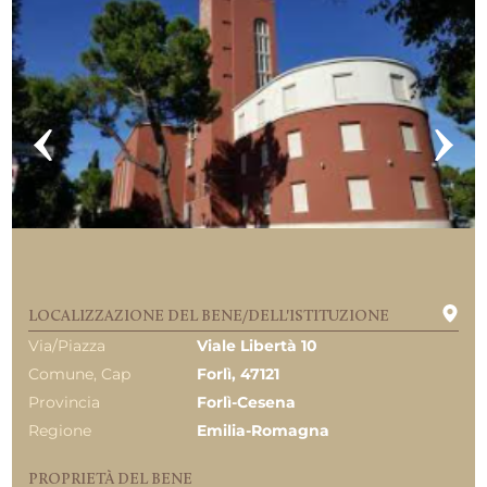
LOCALIZZAZIONE DEL BENE/DELL'ISTITUZIONE
Via/Piazza
Viale Libertà 10
Comune, Cap
Forlì, 47121
Provincia
Forlì-Cesena
Regione
Emilia-Romagna
PROPRIETÀ DEL BENE