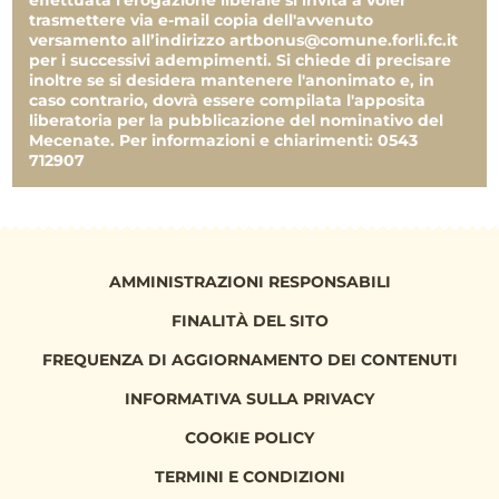
effettuata l'erogazione liberale si invita a voler
BANDINI CASAMENTI S.R.L.
trasmettere via e-mail copia dell'avvenuto
versamento all’indirizzo artbonus@comune.forli.fc.it
10.000,00 €
per i successivi adempimenti. Si chiede di precisare
Claudia Rossi
inoltre se si desidera mantenere l'anonimato e, in
1.000,00 €
caso contrario, dovrà essere compilata l'apposita
Er LUX S.R.L.
liberatoria per la pubblicazione del nominativo del
Mecenate. Per informazioni e chiarimenti: 0543
750,00 €
712907
Flamigni S.R.L.
10.000,00 €
BORDANDINI IGINO & C. SRL
10.000,00 €
Leonardo Asioli
AMMINISTRAZIONI RESPONSABILI
100,00 €
Paolo Camorani
FINALITÀ DEL SITO
50,00 €
FREQUENZA DI AGGIORNAMENTO DEI CONTENUTI
CERACARTA S.P.A.
INFORMATIVA SULLA PRIVACY
10.000,00 €
Confartigianato Servizi Forlì
COOKIE POLICY
5.000,00 €
BANDINI CASAMENTI S.R.L.
TERMINI E CONDIZIONI