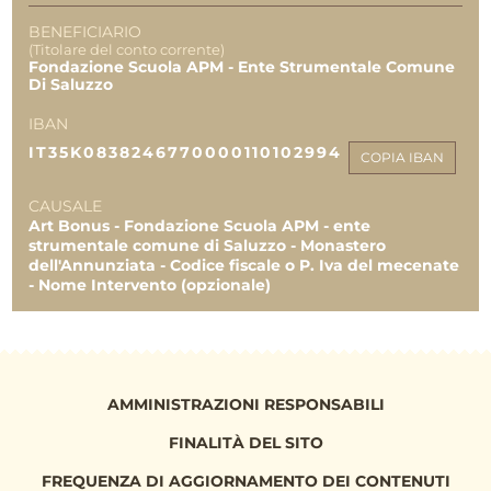
2.775,00 €
SO.GE.D.A. PIEMONTE S.R.L.
BENEFICIARIO
(Titolare del conto corrente)
1.000,00 €
TOTALE
52.000,00 €
Fondazione Scuola APM - Ente Strumentale Comune
EVISO S.R.L.
Di Saluzzo
23.200,00 €
11.850,00 €
23.200,00 €
ARREDALUCE
IBAN
4.431,04 €
IT35K0838246770000110102994
COPIA IBAN
Fondazione Cassa di Risparmio di Saluzzo
3.000,00 €
CAUSALE
Compagnia di San Paolo
Art Bonus - Fondazione Scuola APM - ente
strumentale comune di Saluzzo - Monastero
15.000,00 €
dell'Annunziata - Codice fiscale o P. Iva del mecenate
Ambiente servizi srl
- Nome Intervento (opzionale)
2.000,00 €
Studio Associato Grosso Quaglia
1.000,00 €
Fondazione Cassa di RIsparmio di Saluzzo
8.000,00 €
AMMINISTRAZIONI RESPONSABILI
ARREDALUCE DI ZAVATTERI AGNESE
FINALITÀ DEL SITO
4.765,00 €
FONDAZIONE CASSA DI RISPARMIO DI
FREQUENZA DI AGGIORNAMENTO DEI CONTENUTI