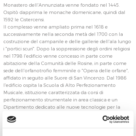
Monastero dell'Annunziata venne fondato nel 1445.
Ospitò dapprima le monache domenicane, quindi dal
1592 le Cistercensi.
Il complesso venne ampliato prima nel 1618 e
successivamente nella seconda metà del 1700 con la
costruzione del campanile e delle gallerie dell'ala lungo
i "portici scuri". Dopo la soppressione degli ordini religiosi
nel 1798 l'edificio venne concesso in parte come
abitazione della Comunità delle Rosine, in parte come
sede dell'orfanotrofio femminile o "Opera delle orfane",
affidato in seguito alle Suore di San Vincenzo. Dal 1986
l'edificio ospita la Scuola di Alto Perfezionamento
Musicale, istituzione caratterizzata da corsi di
perfezionamento strumentale in area classica e un
Dipartimento dedicato alle nuove tecnologie per la
formazione di professioni tecniche al servizio della
produzione musicale. La sala più importante della
Scuola (Sala Verdi) corrisponde oggi al locale in cui era
situata l’antica cappella del monastero di cui ha