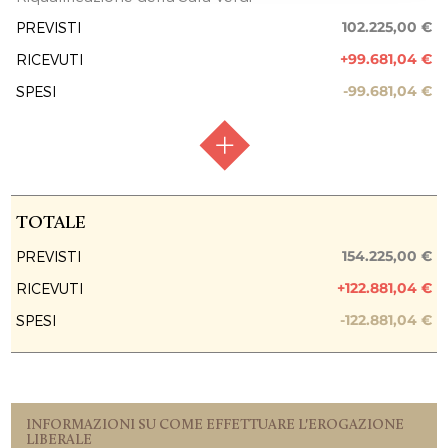
FASE ATTUATIVA
Raccolta fondi
102.225,00 €
PREVISTI
+99.681,04 €
RICEVUTI
PREVISIONE COSTO TOTALE DELL’INTERVENTO
52.000,00 €
-99.681,04 €
SPESI
EROGAZIONI LIBERALI
EVISO SRL
16.200,00 €
Fondazione Cassa Risparmio Saluzzo
RACCOLTA FONDI
Raccolta chiusa
TOTALE
7.000,00 €
FASE ATTUATIVA
Raccolta fondi
REPORT UTILIZZO MENSILE DELLE
154.225,00 €
PREVISTI
EROGAZIONI
+122.881,04 €
RICEVUTI
PREVISIONE COSTO TOTALE DELL’INTERVENTO
102.225,00 €
Uscite 12.2020
-122.881,04 €
SPESI
7.000,00 €
EROGAZIONI LIBERALI
Uscite 02.2021
8.425,00 €
AMBIENTE SERVIZI SRL
Uscite 03.2021
2.000,00 €
5.000,00 €
STUDIO ASSOCIATO GROSSO QUAGLIA
INFORMAZIONI SU COME EFFETTUARE L'EROGAZIONE
LIBERALE
Uscite 12.2021
1.000,00 €