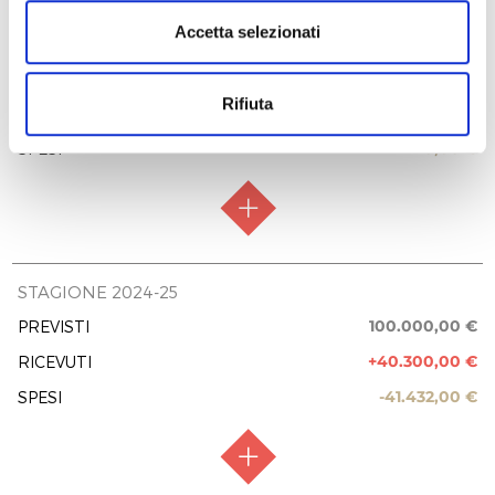
2.600,00 €
Accetta selezionati
Angelo Pepicelli
RACCOLTA FONDI
Raccolta chiusa
FRESU & I VIRTUOSI ITALIANI - 2025
3.600,00 €
FASE ATTUATIVA
Fine Lavori
40.000,00 €
PREVISTI
FONDAZIONE CASSA DI RISPARMIO DI
TERNI NARNI
Rifiuta
+0,00 €
RICEVUTI
PREVISIONE COSTO TOTALE DELL’INTERVENTO
15.000,00 €
15.000,00 €
-0,00 €
SPESI
Fondazione Cassa di Risparmio di Terni e
Narni
EROGAZIONI LIBERALI
12.000,00 €
Fondazione Cassa di Risparmio di Terni e
Narni
REPORT UTILIZZO MENSILE DELLE
EROGAZIONI
13.500,00 €
RACCOLTA FONDI
Raccolta chiusa
Uscite 10.2025
STAGIONE 2024-25
REPORT UTILIZZO MENSILE DELLE
12.000,00 €
EROGAZIONI
FASE ATTUATIVA
Fine Lavori
100.000,00 €
PREVISTI
Uscite 10.2025
Uscite 09.2025
5.000,00 €
+40.300,00 €
RICEVUTI
PREVISIONE COSTO TOTALE DELL’INTERVENTO
5.000,00 €
40.000,00 €
Uscite 10.2025
-41.432,00 €
SPESI
Uscite 09.2025
1.740,00 €
5.700,00 €
EROGAZIONI LIBERALI
Uscite 01.2025
Uscite 09.2025
3.000,00 €
2.800,00 €
REPORT UTILIZZO MENSILE DELLE
Uscite 03.2026
EROGAZIONI