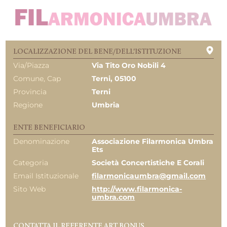
LOCALIZZAZIONE DEL BENE/DELL'ISTITUZIONE
Via/Piazza
Via Tito Oro Nobili 4
Comune, Cap
Terni, 05100
Provincia
Terni
Regione
Umbria
ENTE BENEFICIARIO
Denominazione
Associazione Filarmonica Umbra
Ets
Categoria
Società Concertistiche E Corali
Email Istituzionale
filarmonicaumbra@gmail.com
Sito Web
http://www.filarmonica-
umbra.com
CONTATTA IL REFERENTE ART BONUS