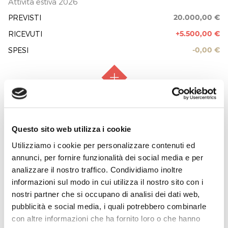
Attività estiva 2026
20.000,00 €
PREVISTI
+5.500,00 €
RICEVUTI
-0,00 €
SPESI
RACCOLTA FONDI
Raccolta aperta
STAGIONE 2026-27
FASE ATTUATIVA
Raccolta fondi
Questo sito web utilizza i cookie
100.000,00 €
PREVISTI
Utilizziamo i cookie per personalizzare contenuti ed
+400,00 €
RICEVUTI
PREVISIONE COSTO TOTALE DELL’INTERVENTO
annunci, per fornire funzionalità dei social media e per
20.000,00 €
-0,00 €
SPESI
analizzare il nostro traffico. Condividiamo inoltre
EROGAZIONI LIBERALI
informazioni sul modo in cui utilizza il nostro sito con i
nostri partner che si occupano di analisi dei dati web,
RF MICROTECH S.R.L.
pubblicità e social media, i quali potrebbero combinarle
5.500,00 €
con altre informazioni che ha fornito loro o che hanno
REPORT UTILIZZO MENSILE DELLE
RACCOLTA FONDI
Raccolta aperta