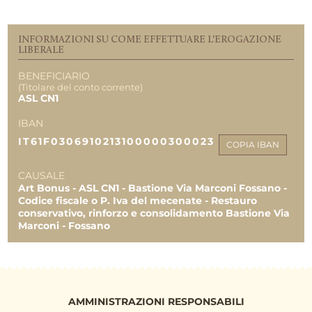
Fondazione Cassa di Risparmio di Fossano
158.046,36 €
INFORMAZIONI SU COME EFFETTUARE L'EROGAZIONE
REPORT UTILIZZO MENSILE DELLE
LIBERALE
EROGAZIONI
BENEFICIARIO
Uscite 05.2023
(Titolare del conto corrente)
58.552,04 €
ASL CN1
Uscite 07.2023
IBAN
95.194,32 €
IT61F0306910213100000300023
Uscite 07.2023
COPIA IBAN
4.270,00 €
CAUSALE
Uscite 03.2023
Art Bonus - ASL CN1 - Bastione Via Marconi Fossano -
30,00 €
Codice fiscale o P. Iva del mecenate - Restauro
conservativo, rinforzo e consolidamento Bastione Via
TOTALE
158.046,36 €
Marconi - Fossano
158.046,36 €
158.046,36 €
AMMINISTRAZIONI RESPONSABILI