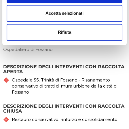
ricomporre le mancanze, riconducibili a svariati motivi
(invecchiamento dei materiali, mancata manutenzione,
Accetta selezionati
sollecitazioni meccaniche, decoesioni superficiali).
INFORMAZIONI SULLA FRUIZIONE E ORARI DI
Rifiuta
APERTURA
Trattasi di muraglione/bastione del Complesso
Ospedaliero di Fossano
DESCRIZIONE DEGLI INTERVENTI CON RACCOLTA
APERTA
Ospedale SS. Trinità di Fossano – Risanamento
conservativo di tratti di mura urbiche della città di
Fossano
DESCRIZIONE DEGLI INTERVENTI CON RACCOLTA
CHIUSA
Restauro conservativo, rinforzo e consolidamento