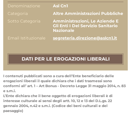
Denominazione
Asl Cn1
Categoria
Altre Amministrazioni Pubbliche
Sotto Categoria
Amministrazioni, Le Aziende E
Gli Enti I Del Servizio Sanitario
Nazionale
Email Istituzionale
segreteria.direzione@aslcn1.it
DATI PER LE EROGAZIONI LIBERALI
I contenuti pubblicati sono a cura dell’Ente beneficiario delle
erogazioni liberali il quale dichiara che i dati trasmessi sono
conformi all’ art. 1 – Art Bonus - Decreto Legge 31 maggio 2014, n. 83
e s.m.i.
L’Ente dichiara che il bene oggetto di erogazioni liberali è di
interesse culturale ai sensi degli artt. 10, 12 e 13 del D.L.gs. 22
gennaio 2004, n.42 e s.m.i. (Codice dei beni culturali e del
paesaggio)