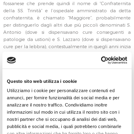
fossanese che prende quindi il nome di “Confraternita
della SS. Trinità” e l’ospedale amministrato da detta
confraternita, è chiamato “Maggiore”, probabilmente
per distinguerlo dagli altri due più piccoli denominati S.
Antonio (dove si dispensavano cure conseguenti a
patologie da ustioni) e S. Lazzaro (dove si dispensavano
cure per la lebbra); contestualmente in quegli anni inizia
un graduale processo di separazione
dell’amministrazione dell’ospedale e della Confraternita
che terminerà nel 1586. All’inizio del 700, con
l’incremento della popolazione e il propagarsi delle
Questo sito web utilizza i cookie
epidemie, ci si rende conto che l’originaria dimensione
dell’ospedale non consente di affrontare in modo
Utilizziamo i cookie per personalizzare contenuti ed
adeguato la sfida che deriva dall’inurbamento di
annunci, per fornire funzionalità dei social media e per
consistenti quote di popolazione in precedenza dispersa
analizzare il nostro traffico. Condividiamo inoltre
nelle campagne, ma passarono un bel po’ di anni alla
informazioni sul modo in cui utilizza il nostro sito con i
posa della prima pietra avvenuta intorno al 1724.
nostri partner che si occupano di analisi dei dati web,
Progettista fu Francesco Gallo, con un ulteriore consulto
pubblicità e social media, i quali potrebbero combinarle
dell’ingegnere di Torino Gian Giacomo Plantery; venne
con altre informazioni che ha fornito loro o che hanno