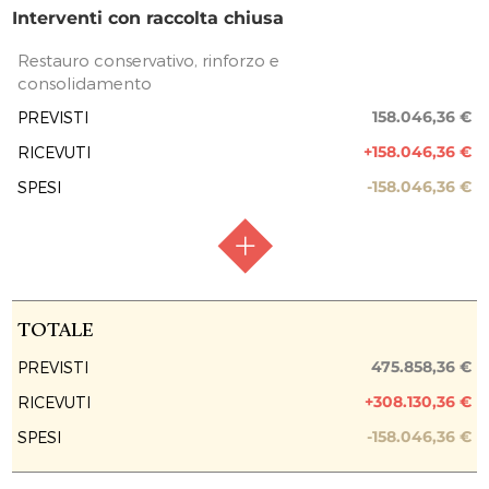
RACCOLTA FONDI
Raccolta aperta
Interventi con raccolta chiusa
FASE ATTUATIVA
Lavori in corso
Restauro conservativo, rinforzo e
consolidamento
PREVISIONE COSTO TOTALE DELL’INTERVENTO
317.812,00 €
158.046,36 €
PREVISTI
+158.046,36 €
RICEVUTI
EROGAZIONI LIBERALI
-158.046,36 €
SPESI
Fondazione Cassa di Risparmio di Fossano
142.384,00 €
Fondazione Cassa di Risparmio di Fossano
7.700,00 €
REPORT UTILIZZO MENSILE DELLE
RACCOLTA FONDI
Raccolta chiusa
EROGAZIONI
TOTALE
FASE ATTUATIVA
Fine Lavori
475.858,36 €
PREVISTI
TOTALE
317.812,00 €
+308.130,36 €
RICEVUTI
PREVISIONE COSTO TOTALE DELL’INTERVENTO
150.084,00 €
158.046,36 €
0,00 €
-158.046,36 €
SPESI
EROGAZIONI LIBERALI