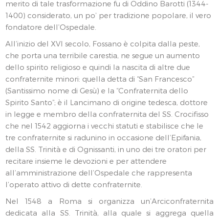
merito di tale trasformazione fu di Oddino Barotti (1344-
1400) considerato, un po’ per tradizione popolare, il vero
fondatore dell’Ospedale.
All’inizio del XVI secolo, Fossano è colpita dalla peste,
che porta una terribile carestia, ne segue un aumento
dello spirito religioso e quindi la nascita di altre due
confraternite minori: quella detta di “San Francesco”
(Santissimo nome di Gesù) e la “Confraternita dello
Spirito Santo”; è il Lancimano di origine tedesca, dottore
in legge e membro della confraternita del SS. Crocifisso
che nel 1542 aggiorna i vecchi statuti e stabilisce che le
tre confraternite si radunino in occasione dell’Epifania,
della SS. Trinità e di Ognissanti, in uno dei tre oratori per
recitare insieme le devozioni e per attendere
all’amministrazione dell’Ospedale che rappresenta
l’operato attivo di dette confraternite.
Nel 1548 a Roma si organizza un’Arciconfraternita
dedicata alla SS. Trinità, alla quale si aggrega quella