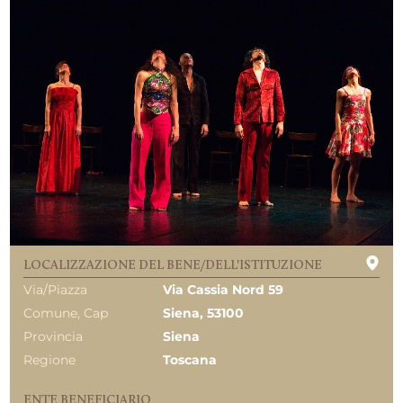
LOCALIZZAZIONE DEL BENE/DELL'ISTITUZIONE
Via/Piazza
Via Cassia Nord 59
Comune, Cap
Siena, 53100
Provincia
Siena
Regione
Toscana
ENTE BENEFICIARIO