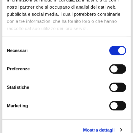
movimento creativo per Istituto Istruzione Superiore
nostri partner che si occupano di analisi dei dati web,
Morante- Ginori Conti Anno scolastico 2024-2025
pubblicità e social media, i quali potrebbero combinarle
MOVING STORIES 2023
con altre informazioni che ha fornito loro o che hanno
FESTIVAL BALLO PUBBLICO 2023
raccolto dal suo utilizzo dei loro servizi.
Selezione
BILANCIO DEL BENE
Necessari
del
Aggiornato il
05.03.2026
consenso
Preferenze
INTERVENTI
Interventi con raccolta aperta
Statistiche
DANCE WAVE IN FLORENCE 2026
25.000,00 €
PREVISTI
Marketing
+0,00 €
RICEVUTI
-0,00 €
SPESI
Mostra dettagli