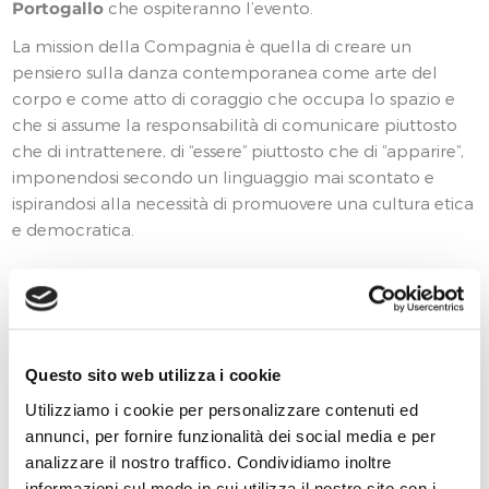
Portogallo
che ospiteranno l’evento.
La mission della Compagnia è quella di creare un
pensiero sulla danza contemporanea come arte del
corpo e come atto di coraggio che occupa lo spazio e
che si assume la responsabilità di comunicare piuttosto
che di intrattenere, di “essere” piuttosto che di “apparire”,
imponendosi secondo un linguaggio mai scontato e
ispirandosi alla necessità di promuovere una cultura etica
e democratica.
DESCRIZIONE DEGLI INTERVENTI CON RACCOLTA
APERTA
DANCE WAVE IN FLORENCE 2026
Questo sito web utilizza i cookie
DESCRIZIONE DEGLI INTERVENTI CON RACCOLTA
Utilizziamo i cookie per personalizzare contenuti ed
CHIUSA
annunci, per fornire funzionalità dei social media e per
BALLO PUBBLICO 2024
analizzare il nostro traffico. Condividiamo inoltre
MOVING STORIES ACADEMY Laboratorio di
informazioni sul modo in cui utilizza il nostro sito con i