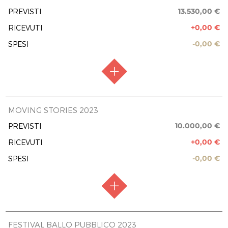
13.530,00 €
PREVISTI
EROGAZIONI LIBERALI
+0,00 €
RICEVUTI
) Pasticceria Masoni snc. di Nicoletta e Nicola
M.
-0,00 €
SPESI
1.600,00 €
REPORT UTILIZZO MENSILE DELLE
EROGAZIONI
Uscite 12.2024
1.600,00 €
RACCOLTA FONDI
Raccolta chiusa
MOVING STORIES 2023
FASE ATTUATIVA
Fine Lavori
10.000,00 €
PREVISTI
TOTALE
Non definito
1.600,00 €
+0,00 €
RICEVUTI
PREVISIONE COSTO TOTALE DELL’INTERVENTO
1.600,00 €
13.530,00 €
-0,00 €
SPESI
EROGAZIONI LIBERALI
REPORT UTILIZZO MENSILE DELLE
EROGAZIONI
RACCOLTA FONDI
Raccolta chiusa
FESTIVAL BALLO PUBBLICO 2023