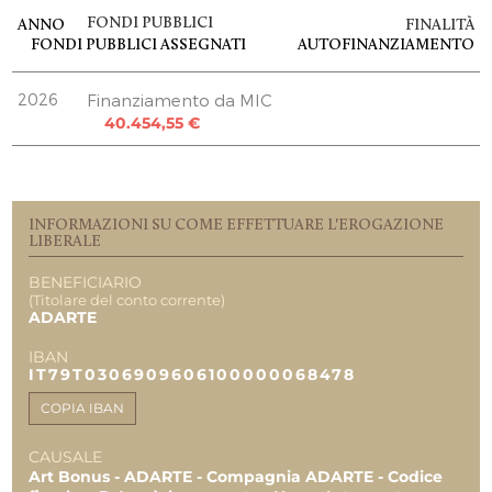
FONDI PUBBLICI
ANNO
FINALITÀ
Uscite 12.2023
FONDI PUBBLICI
ASSEGNATI
AUTOFINANZIAMENTO
800,00 €
2026
Finanziamento da MIC
TOTALE
Non definito
40.454,55 €
800,00 €
800,00 €
INFORMAZIONI SU COME EFFETTUARE L'EROGAZIONE
LIBERALE
BENEFICIARIO
(Titolare del conto corrente)
ADARTE
IBAN
IT79T0306909606100000068478
COPIA IBAN
CAUSALE
Art Bonus - ADARTE - Compagnia ADARTE - Codice