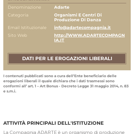
Denominazione
Adarte
Categoria
Organismi E Centri Di
Produzione Di Danza
Email Istituzionale
info@adartecompagnia.it
Sito Web
http://WWW.ADARTECOMPAGN
IA.IT
DATI PER LE EROGAZIONI LIBERALI
I contenuti pubblicati sono a cura dell’Ente beneficiario delle
erogazioni liberali il quale dichiara che i dati trasmessi sono
conformi all’ art. 1 – Art Bonus - Decreto Legge 31 maggio 2014, n. 83
e s.m.i.
ATTIVITÀ PRINCIPALI DELL'ISTITUZIONE
La Compagnia ADARTE è un organismo di produzione