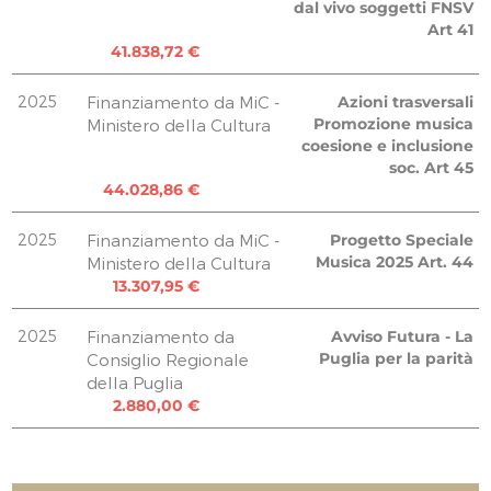
dal vivo soggetti FNSV
Art 41
Uscite 08.2023
3.473,34 €
41.838,72 €
Uscite 08.2023
580,00 €
2025
Finanziamento da MiC -
Azioni trasversali
Promozione musica
Ministero della Cultura
Uscite 08.2023
coesione e inclusione
427,00 €
soc. Art 45
Uscite 08.2023
44.028,86 €
1.830,00 €
2025
Finanziamento da MiC -
Progetto Speciale
TOTALE
60.000,00 €
Musica 2025 Art. 44
Ministero della Cultura
52.800,00 €
13.307,95 €
52.811,67 €
2025
Finanziamento da
Avviso Futura - La
Puglia per la parità
Consiglio Regionale
della Puglia
2.880,00 €