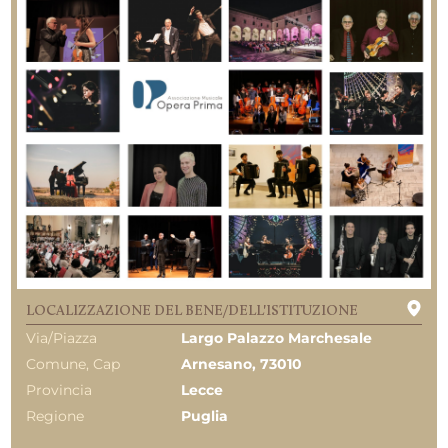
LOCALIZZAZIONE DEL BENE/DELL'ISTITUZIONE
Via/Piazza
Largo Palazzo Marchesale
Comune, Cap
Arnesano, 73010
Provincia
Lecce
Regione
Puglia