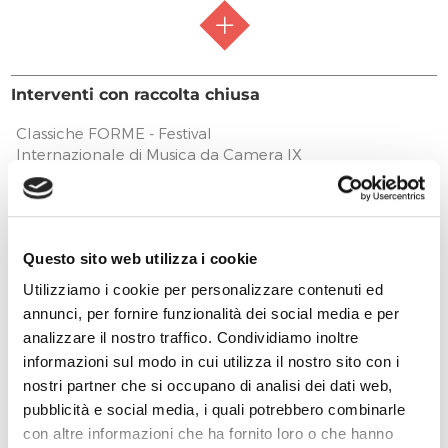
RACCOLTA FONDI
Raccolta aperta
Interventi con raccolta chiusa
FASE ATTUATIVA
Raccolta fondi
Classiche FORME - Festival
Internazionale di Musica da Camera IX
PREVISIONE COSTO TOTALE DELL’INTERVENTO
Edizione 2025
20.000,00 €
50.000,00 €
PREVISTI
EROGAZIONI LIBERALI
+4.800,00 €
RICEVUTI
FARMACIA NUOVA
Questo sito web utilizza i cookie
-5.121,60 €
SPESI
500,00 €
Utilizziamo i cookie per personalizzare contenuti ed
ANTONIO BORTONE DIAGNOSTICI SRL
annunci, per fornire funzionalità dei social media e per
300,00 €
analizzare il nostro traffico. Condividiamo inoltre
A P CE. S. M. I. T. SRL
informazioni sul modo in cui utilizza il nostro sito con i
500,00 €
nostri partner che si occupano di analisi dei dati web,
RACCOLTA FONDI
Raccolta chiusa
Cristoforo Ricci
Festival della Tuscia 2024
pubblicità e social media, i quali potrebbero combinarle
500,00 €
FASE ATTUATIVA
Fine Lavori
10.000,00 €
PREVISTI
con altre informazioni che ha fornito loro o che hanno
Impresa