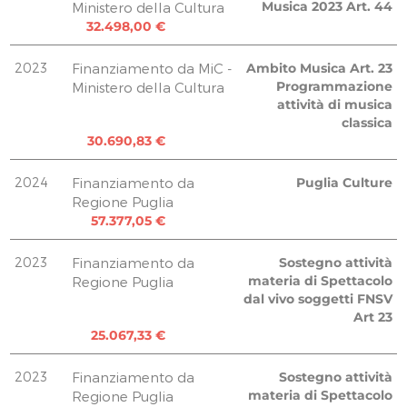
Uscite 07.2022
Musica 2023 Art. 44
Ministero della Cultura
Uscite 11.2022
Uscite 08.2023
250,00 €
32.498,00 €
800,00 €
1.560,00 €
Uscite 07.2022
Uscite 11.2022
Uscite 08.2023
3.050,00 €
2023
Finanziamento da MiC -
Ambito Musica Art. 23
244,00 €
1.647,00 €
Programmazione
Uscite 09.2022
Ministero della Cultura
Uscite 07.2022
Uscite 08.2023
3.050,00 €
attività di musica
250,00 €
2.220,00 €
classica
Uscite 07.2022
Uscite 12.2022
30.690,83 €
Uscite 08.2023
1.000,00 €
112,50 €
2.440,00 €
Uscite 07.2022
2024
Finanziamento da
Puglia Culture
Uscite 08.2023
1.830,00 €
TOTALE
10.000,00 €
2.200,00 €
Regione Puglia
Uscite 09.2022
10.000,00 €
57.377,05 €
Uscite 08.2023
1.070,00 €
10.007,71 €
635,67 €
2023
Finanziamento da
Sostegno attività
Uscite 08.2023
TOTALE
30.000,00 €
materia di Spettacolo
Regione Puglia
964,50 €
17.800,00 €
dal vivo soggetti FNSV
17.800,00 €
Uscite 08.2023
Art 23
540,00 €
25.067,33 €
Uscite 08.2023
369,66 €
2023
Finanziamento da
Sostegno attività
Uscite 08.2023
materia di Spettacolo
Regione Puglia
3.050,00 €