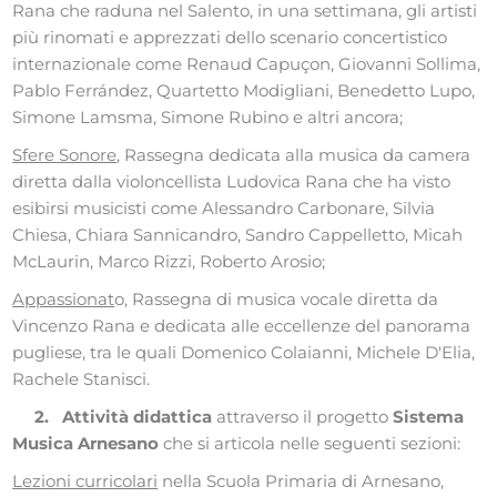
Rana che raduna nel Salento, in una settimana, gli artisti
più rinomati e apprezzati dello scenario concertistico
internazionale come Renaud Capuçon, Giovanni Sollima,
Pablo Ferrández, Quartetto Modigliani, Benedetto Lupo,
Simone Lamsma, Simone Rubino e altri ancora;
Sfere Sonore
, Rassegna dedicata alla musica da camera
diretta dalla violoncellista Ludovica Rana che ha visto
esibirsi musicisti come Alessandro Carbonare, Silvia
Chiesa, Chiara Sannicandro, Sandro Cappelletto, Micah
McLaurin, Marco Rizzi, Roberto Arosio;
Appassionat
o, Rassegna di musica vocale diretta da
Vincenzo Rana e dedicata alle eccellenze del panorama
pugliese, tra le quali Domenico Colaianni, Michele D'Elia,
Rachele Stanisci.
2.
Attività didattica
attraverso il progetto
Sistema
Musica Arnesano
che si articola nelle seguenti sezioni:
Lezioni curricolari
nella Scuola Primaria di Arnesano,