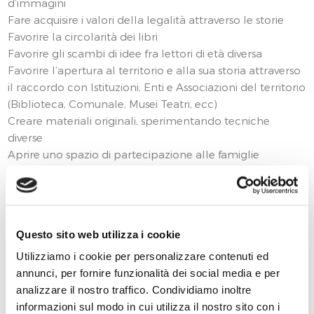
d’immagini
Fare acquisire i valori della legalità attraverso le storie
Favorire la circolarità dei libri
Favorire gli scambi di idee fra lettori di età diversa
Favorire l’apertura al territorio e alla sua storia attraverso
il raccordo con Istituzioni, Enti e Associazioni del territorio
(Biblioteca, Comunale, Musei Teatri, ecc)
Creare materiali originali, sperimentando tecniche
diverse
Aprire uno spazio di partecipazione alle famiglie
Favorire lo sviluppo della scrittura creativa.
Individuare nei libri una fonte di informazione e/o ricerca.
Di seguito i progetti e le iniziative per la scuola:
Questo sito web utilizza i cookie
Libriamoci: adesione al progetto nazionale
Utilizziamo i cookie per personalizzare contenuti ed
Topi in biblioteca
annunci, per fornire funzionalità dei social media e per
Rosicchiando le pagine
analizzare il nostro traffico. Condividiamo inoltre
Lettura ad alta voce da parte dell’insegnante di un libro
informazioni sul modo in cui utilizza il nostro sito con i