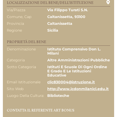
LOCALIZZAZIONE DEL BENE/DELL'ISTITUZIONE
Via/Piazza
Via Filippo Turati S.n.
Comune, Cap
Caltanissetta, 93100
Provincia
Caltanissetta
Regione
Sicilia
PROPRIETÀ DEL BENE
Denominazione
Istituto Comprensivo Don L.
Milani
Categoria
Altre Amministrazioni Pubbliche
Sotto Categoria
Istituti E Scuole Di Ogni Ordine
E Grado E Le Istituzioni
Educative
Email Istituzionale
clic830004@istruzione.it
Sito Web
http://www.icdonmilanicl.edu.it
Luogo Della Cultura:
Biblioteche
CONTATTA IL REFERENTE ART BONUS