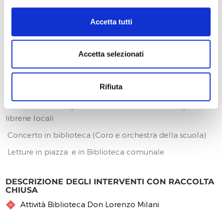
letti.
Letture trasversali: i ragazzi della scuola secondaria di
Accetta tutti
primo grado vanno nelle classi della scuola primaria a
leggere storie; gli alunni della scuola primaria vanno
Accetta selezionati
nella scuola dell’infanzia a leggere racconti.
Di seguito i progetti e le iniziative con il territorio:
Rifiuta
Presentazione di libri e incontri con l’autore
Uscite didattiche presso Biblioteca comunale e presso
librerie locali
Concerto in biblioteca (Coro e orchestra della scuola)
Letture in piazza e in Biblioteca comunale
DESCRIZIONE DEGLI INTERVENTI CON RACCOLTA
CHIUSA
Attività Biblioteca Don Lorenzo Milani