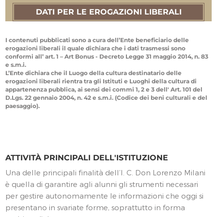
DATI PER LE EROGAZIONI LIBERALI
I contenuti pubblicati sono a cura dell’Ente beneficiario delle
erogazioni liberali il quale dichiara che i dati trasmessi sono
conformi all’ art. 1 – Art Bonus - Decreto Legge 31 maggio 2014, n. 83
e s.m.i.
L’Ente dichiara che il Luogo della cultura destinatario delle
erogazioni liberali rientra tra gli Istituti e Luoghi della cultura di
appartenenza pubblica, ai sensi dei commi 1, 2 e 3 dell' Art. 101 del
D.Lgs. 22 gennaio 2004, n. 42 e s.m.i. (Codice dei beni culturali e del
paesaggio).
ATTIVITÀ PRINCIPALI DELL'ISTITUZIONE
Una delle principali finalità dell’I. C. Don Lorenzo Milani
è quella di garantire agli alunni gli strumenti necessari
per gestire autonomamente le informazioni che oggi si
presentano in svariate forme, soprattutto in forma