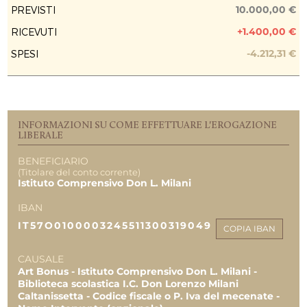
FASE ATTUATIVA
Fine Lavori
10.000,00 €
PREVISTI
+1.400,00 €
RICEVUTI
PREVISIONE COSTO TOTALE DELL’INTERVENTO
10.000,00 €
-4.212,31 €
SPESI
EROGAZIONI LIBERALI
Maria Emanuela Politi
1.400,00 €
INFORMAZIONI SU COME EFFETTUARE L'EROGAZIONE
REPORT UTILIZZO MENSILE DELLE
LIBERALE
EROGAZIONI
BENEFICIARIO
Uscite 07.2020
(Titolare del conto corrente)
2.067,31 €
Istituto Comprensivo Don L. Milani
Uscite 10.2020
IBAN
2.145,00 €
IT57O0100003245511300319049
COPIA IBAN
TOTALE
10.000,00 €
1.400,00 €
CAUSALE
4.212,31 €
Art Bonus - Istituto Comprensivo Don L. Milani -
Biblioteca scolastica I.C. Don Lorenzo Milani
Caltanissetta - Codice fiscale o P. Iva del mecenate -