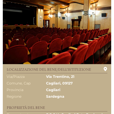
LOCALIZZAZIONE DEL BENE/DELL'ISTITUZIONE
Via/Piazza
Via Trentino, 21
Comune, Cap
Cagliari, 09127
Provincia
Cagliari
Regione
Sardegna
PROPRIETÀ DEL BENE