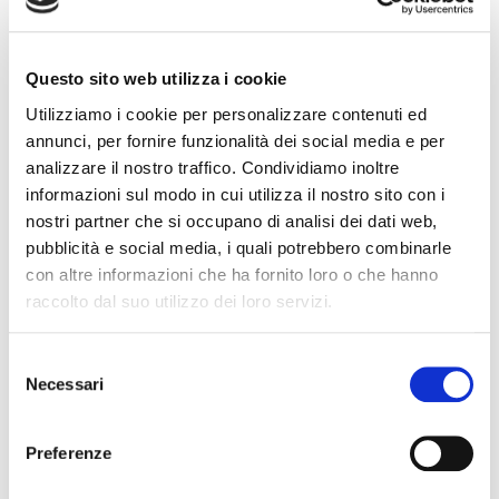
Nanni Loy - può configurarsi come spazio autonomo per
piccole mostre temporanee.
È uno spazio pubblico destinato prima di tutto a
Questo sito web utilizza i cookie
studentesse e studenti universitari. Ma la sala Nanni Loy, in
Utilizziamo i cookie per personalizzare contenuti ed
particolare negli anni Novanta, è stata un punto di
annunci, per fornire funzionalità dei social media e per
riferimento culturale per tutta la città. L’ente promuove
analizzare il nostro traffico. Condividiamo inoltre
anche, autonomamente, rassegne di cinema di qualità e
informazioni sul modo in cui utilizza il nostro sito con i
lavora in convenzione con istituzioni culturali che
nostri partner che si occupano di analisi dei dati web,
possono utilizzare lo spazio per le loro attività, purché
pubblicità e social media, i quali potrebbero combinarle
favoriscano l’accesso a studentesse e studenti
con altre informazioni che ha fornito loro o che hanno
dell’Ateneo.
raccolto dal suo utilizzo dei loro servizi.
È l’ultima sala storica della città di Cagliari.
Selezione
INFORMAZIONI SULLO STATO DELL'OGGETTO
Necessari
del
La sala ha riaperto le porte al pubblico di recente, dopo
consenso
lavori di manutenzione richiesti dalla normativa di
Preferenze
prevenzione incendi e finalizzati al rinnovo delle
autorizzazioni per l’utilizzo della struttura. Tuttavia la