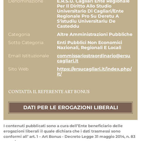
Denominazione
E.r.s.u. Cagliari Ente Regionale
Per Il Diritto Allo Studio
Universitario Di Cagliari/ente
Regionale Pro Su Deretu A
S'istudiu Universitariu De
Casteddu
Categoria
Altre Amministrazioni Pubbliche
Sotto Categoria
Enti Pubblici Non Economici
Nazionali, Regionali E Locali
Email Istituzionale
commissariostraordinario@ersu
cagliari.it
Sito Web
https://ersucagliari.it/index.php/
it/
CONTATTA IL REFERENTE ART BONUS
DATI PER LE EROGAZIONI LIBERALI
I contenuti pubblicati sono a cura dell’Ente beneficiario delle
erogazioni liberali il quale dichiara che i dati trasmessi sono
conformi all’ art. 1 – Art Bonus - Decreto Legge 31 maggio 2014, n. 83