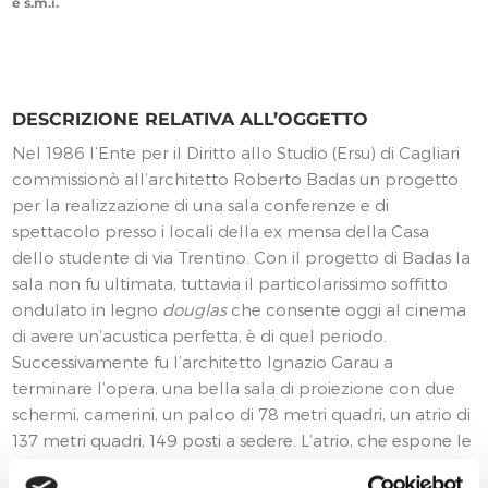
e s.m.i.
DESCRIZIONE RELATIVA ALL’OGGETTO
Nel 1986 l’Ente per il Diritto allo Studio (Ersu) di Cagliari
commissionò all’architetto Roberto Badas un progetto
per la realizzazione di una sala conferenze e di
spettacolo presso i locali della ex mensa della Casa
dello studente di via Trentino. Con il progetto di Badas la
sala non fu ultimata, tuttavia il particolarissimo soffitto
ondulato in legno
douglas
che consente oggi al cinema
di avere un’acustica perfetta, è di quel periodo.
Successivamente fu l’architetto Ignazio Garau a
terminare l’opera, una bella sala di proiezione con due
schermi, camerini, un palco di 78 metri quadri, un atrio di
137 metri quadri, 149 posti a sedere. L’atrio, che espone le
foto del regista a cui è intestata la sala – il cagliaritano