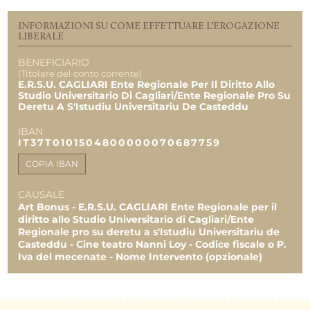
EROGAZIONI
INFORMAZIONI SU COME EFFETTUARE L'EROGAZIONE
LIBERALE
TOTALE
50.000,00 €
0,00 €
BENEFICIARIO
(Titolare del conto corrente)
0,00 €
E.R.S.U. CAGLIARI Ente Regionale Per Il Diritto Allo
Studio Universitario Di Cagliari/Ente Regionale Pro Su
Deretu A S'Istudiu Universitariu De Casteddu
IBAN
IT37T0101504800000070687759
COPIA IBAN
CAUSALE
Art Bonus - E.R.S.U. CAGLIARI Ente Regionale per il
diritto allo Studio Universitario di Cagliari/Ente
Regionale pro su deretu a s'Istudiu Universitariu de
Casteddu - Cine teatro Nanni Loy - Codice fiscale o P.
Iva del mecenate - Nome Intervento (opzionale)