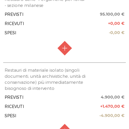
0,00 €
- sezione milanese
FASE ATTUATIVA
Lavori in corso
95.100,00 €
PREVISTI
PREVISIONE COSTO TOTALE DELL’INTERVENTO
3.200,00 €
+0,00 €
RICEVUTI
-0,00 €
SPESI
EROGAZIONI LIBERALI
Silvana Magnabosco
100,00 €
Valleri Laura
100,00 €
RACCOLTA FONDI
Raccolta chiusa
Restauri di materiale isolato (singoli
Silvana Magnabosco
documenti, unità archivistiche, unità di
FASE ATTUATIVA
Fine Lavori
120,00 €
conservazione) più immediatamente
REPORT UTILIZZO MENSILE DELLE
bisognoso di intervento
PREVISIONE COSTO TOTALE DELL’INTERVENTO
EROGAZIONI
95.100,00 €
4.900,00 €
PREVISTI
EROGAZIONI LIBERALI
TOTALE
3.200,00 €
+1.470,00 €
RICEVUTI
320,00 €
-4.900,00 €
SPESI
REPORT UTILIZZO MENSILE DELLE
0,00 €
EROGAZIONI