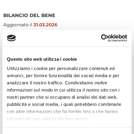
BILANCIO DEL BENE
Aggiornato il
31.03.2026
INTERVENTI
Interventi con raccolta aperta
Questo sito web utilizza i cookie
Donare alla storia. Un totem per gli
Utilizziamo i cookie per personalizzare contenuti ed
Archivi
annunci, per fornire funzionalità dei social media e per
Non definito
PREVISTI
analizzare il nostro traffico. Condividiamo inoltre
informazioni sul modo in cui utilizza il nostro sito con i
+0,00 €
RICEVUTI
nostri partner che si occupano di analisi dei dati web,
-0,00 €
SPESI
pubblicità e social media, i quali potrebbero combinarle
con altre informazioni che ha fornito loro o che hanno
raccolto dal suo utilizzo dei loro servizi.