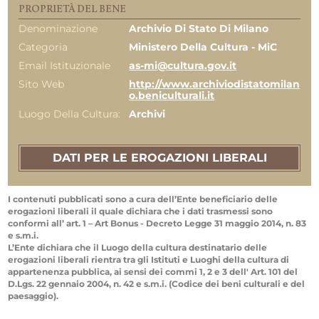
PROPRIETÀ DEL BENE
Denominazione
Archivio Di Stato Di Milano
Categoria
Ministero Della Cultura - MiC
Email Istituzionale
as-mi@cultura.gov.it
Sito Web
http://www.archiviodistatomilan
o.beniculturali.it
Luogo Della Cultura:
Archivi
DATI PER LE EROGAZIONI LIBERALI
I contenuti pubblicati sono a cura dell’Ente beneficiario delle
erogazioni liberali il quale dichiara che i dati trasmessi sono
conformi all’ art. 1 – Art Bonus - Decreto Legge 31 maggio 2014, n. 83
e s.m.i.
L’Ente dichiara che il Luogo della cultura destinatario delle
erogazioni liberali rientra tra gli Istituti e Luoghi della cultura di
appartenenza pubblica, ai sensi dei commi 1, 2 e 3 dell' Art. 101 del
D.Lgs. 22 gennaio 2004, n. 42 e s.m.i. (Codice dei beni culturali e del
paesaggio).