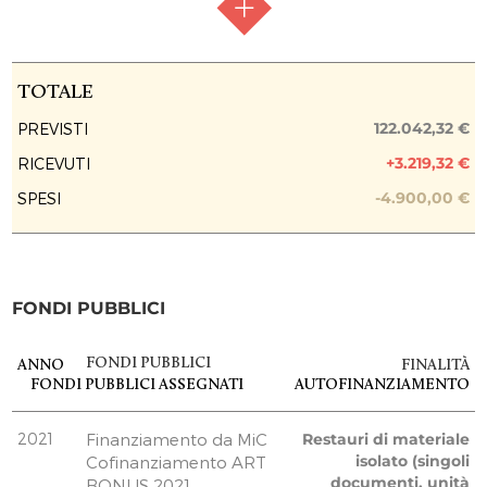
TOTALE
95.100,00 €
0,00 €
0,00 €
RACCOLTA FONDI
Raccolta chiusa
TOTALE
FASE ATTUATIVA
Fine Lavori
122.042,32 €
PREVISTI
+3.219,32 €
RICEVUTI
PREVISIONE COSTO TOTALE DELL’INTERVENTO
4.900,00 €
-4.900,00 €
SPESI
EROGAZIONI LIBERALI
Alessandro Viva
120,00 €
FONDI PUBBLICI
Piera Maria Bossi
150,00 €
Benedetto Luigi Compagnoni
FONDI PUBBLICI
ANNO
FINALITÀ
FONDI PUBBLICI
ASSEGNATI
AUTOFINANZIAMENTO
600,00 €
Angela Trombini
100,00 €
2021
Finanziamento da MiC
Restauri di materiale
Rino Raguso
isolato (singoli
Cofinanziamento ART
documenti, unità
BONUS 2021
200,00 €