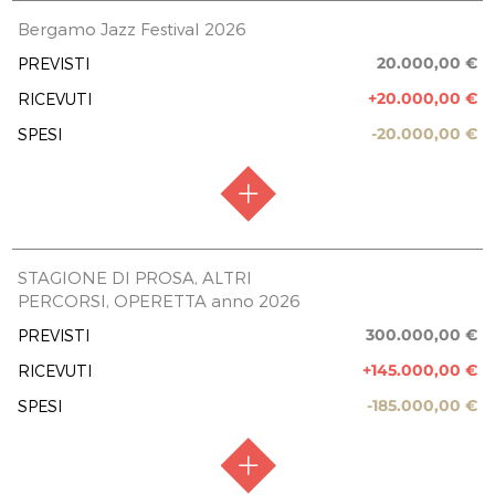
RACCOLTA FONDI
Raccolta aperta
Bergamo Jazz Festival 2026
FASE ATTUATIVA
Raccolta fondi
20.000,00 €
PREVISTI
+20.000,00 €
RICEVUTI
PREVISIONE COSTO TOTALE DELL’INTERVENTO
500.000,00 €
-20.000,00 €
SPESI
EROGAZIONI LIBERALI
UNIACQUE SPA
20.000,00 €
Dalmine Spa
RACCOLTA FONDI
Raccolta aperta
STAGIONE DI PROSA, ALTRI
27.000,00 €
PERCORSI, OPERETTA anno 2026
QUINTESI SPA
FASE ATTUATIVA
Raccolta fondi
10.000,00 €
300.000,00 €
PREVISTI
PREVISIONE COSTO TOTALE DELL’INTERVENTO
CATELLANI E SMITH SRL
20.000,00 €
+145.000,00 €
RICEVUTI
10.000,00 €
ALLIANZ SPA
-185.000,00 €
SPESI
EROGAZIONI LIBERALI
50.000,00 €
UNIACQUE SPA
LVF SPA
20.000,00 €
10.000,00 €