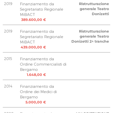
42,00 €
33.333,00 €
2019
Finanziamento da
Ristrutturazione
EUGENIO FENILI
Persona Fisica
generale Teatro
Segretariato Regionale
106,00 €
Donizetti
MiBACT
4.292,00 €
SIMONA FERLA
389.600,00 €
Persona Fisica
42,00 €
2.146,00 €
RITA FESTA
2019
Finanziamento da
Ristrutturazione
Persona Fisica
33,20 €
generale Teatro
Segretariato Regionale
2.146,00 €
MORENO GRASSO
Donizetti 2^ tranche
MiBACT
Matteo Felli
68,00 €
439.000,00 €
1.243,20 €
DOMENICO LEALI
Enrico Carlo Felli
74,50 €
2015
Finanziamento da
1.243,20 €
GIANPIETRO LOCATELLI
Ordine Commercialisti di
Stefano Marco Felli
Bergamo
84,00 €
1.243,20 €
1.648,00 €
LILIANA LOCATI
Giovanna Felli
42,00 €
1.243,20 €
2014
Finanziamento da
LUSSANA DENISE
Marco Felli
Ordine dei Medici di
42,00 €
1.243,20 €
Bergamo
SANDRA MARTINA
Bonaventura Grumelli Pedrocca
5.000,00 €
54,40 €
1.789,00 €
NELLA MAZZOLENI
Severo Radaelli