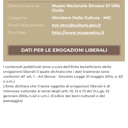
Denominazione
Museo Nazionale Etrusco Di Villa
Giulia
Categoria
Ministero Della Cultura - MiC
Email Istituzionale
mn-etru@cultura.gov.it
Sito Web
http://www.museoetru.it
DATI PER LE EROGAZIONI LIBERALI
I contenuti pubblicati sono a cura dell’Ente beneficiario delle
erogazioni liberali il quale dichiara che i dati trasmessi sono
conformi all’ art. 1 – Art Bonus - Decreto Legge 31 maggio 2014, n. 83
e s.m.i.
L’Ente dichiara che il bene oggetto di erogazioni liberali è di
interesse culturale ai sensi degli artt. 10, 12 e 13 del D.L.gs. 22
gennaio 2004, n.42 e s.m.i. (Codice dei beni culturali e del
paesaggio)