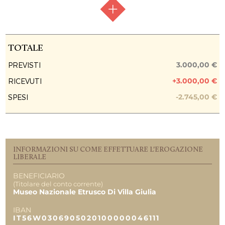
RACCOLTA FONDI
Raccolta chiusa
TOTALE
FASE ATTUATIVA
Fine Lavori
3.000,00 €
PREVISTI
+3.000,00 €
RICEVUTI
PREVISIONE COSTO TOTALE DELL’INTERVENTO
3.000,00 €
-2.745,00 €
SPESI
EROGAZIONI LIBERALI
LUIGI CIUTI
3.000,00 €
INFORMAZIONI SU COME EFFETTUARE L'EROGAZIONE
REPORT UTILIZZO MENSILE DELLE
LIBERALE
EROGAZIONI
BENEFICIARIO
Uscite 03.2023
(Titolare del conto corrente)
2.745,00 €
Museo Nazionale Etrusco Di Villa Giulia
IBAN
TOTALE
3.000,00 €
IT56W0306905020100000046111
3.000,00 €