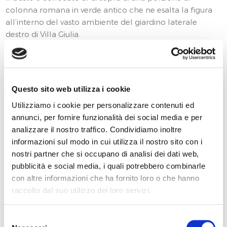
colonna romana in verde antico che ne esalta la figura
all’interno del vasto ambiente del giardino laterale
destro di Villa Giulia.
INFORMAZIONI SULLO STATO DELLA
CONSERVAZIONE
Lo stato di conservazione del manufatto risulta essere
Questo sito web utilizza i cookie
precario. L’azione dell’ambiente sul busto di bronzo si
Utilizziamo i cookie per personalizzare contenuti ed
esplica attraverso il processo spontaneo di corrosione. I
annunci, per fornire funzionalità dei social media e per
bronzi esposti all’aperto infatti formano naturalmente
analizzare il nostro traffico. Condividiamo inoltre
diversi strati di corrosione, tipicamente chiamati “patina”,
informazioni sul modo in cui utilizza il nostro sito con i
che offrono una parziale protezione al substrato
nostri partner che si occupano di analisi dei dati web,
metallico. A seguito dell’aumento dell’acidità e degli
pubblicità e social media, i quali potrebbero combinarle
inquinanti nelle deposizioni umide, il fenomeno della
con altre informazioni che ha fornito loro o che hanno
corrosione atmosferica è accelerato. In atmosfera
raccolto dal suo utilizzo dei loro servizi.
urbana, le patine risultano instabili e quindi parzialmente
lisciviabili dalle piogge, come evidenziato dalla presenza
di striature verdastre sulla superficie del busto e sulla
Selezione