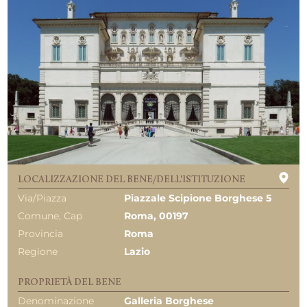
LOCALIZZAZIONE DEL BENE/DELL'ISTITUZIONE
Via/Piazza
Piazzale Scipione Borghese 5
Comune, Cap
Roma, 00197
Provincia
Roma
Regione
Lazio
PROPRIETÀ DEL BENE
Denominazione
Galleria Borghese