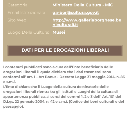
Categoria
Ministero Della Cultura - MiC
Email Istituzionale
ga-bor@cultura.gov.it
Sito Web
http://www.galleriaborghese.be
niculturali.it
Luogo Della Cultura:
Musei
DATI PER LE EROGAZIONI LIBERALI
I contenuti pubblicati sono a cura dell’Ente beneficiario delle
erogazioni liberali il quale dichiara che i dati trasmessi sono
conformi all’ art. 1 – Art Bonus - Decreto Legge 31 maggio 2014, n. 83
e s.m.i.
L’Ente dichiara che il Luogo della cultura destinatario delle
erogazioni liberali rientra tra gli Istituti e Luoghi della cultura di
appartenenza pubblica, ai sensi dei commi 1, 2 e 3 dell' Art. 101 del
D.Lgs. 22 gennaio 2004, n. 42 e s.m.i. (Codice dei beni culturali e del
paesaggio).