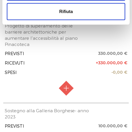
50.000,00 €
Intesa San Paolo SpA
Rifiuta
50.000,00 €
RACCOLTA FONDI
Raccolta chiusa
Progetto di superamento delle
REPORT UTILIZZO MENSILE DELLE
EROGAZIONI
barriere architettoniche per
FASE ATTUATIVA
Fine Lavori
aumentare l'accessibilità al piano
Pinacoteca
PREVISIONE COSTO TOTALE DELL’INTERVENTO
TOTALE
180.000,00 €
Non definito
100.000,00 €
330.000,00 €
PREVISTI
0,00 €
EROGAZIONI LIBERALI
+330.000,00 €
RICEVUTI
Litiberi S.r.l.s.
-0,00 €
SPESI
2.500,00 €
Flavio mastrangelo
75,00 €
Intesa San Paolo SpA
35.000,00 €
RACCOLTA FONDI
Raccolta chiusa
Sostegno alla Galleria Borghese- anno
REPORT UTILIZZO MENSILE DELLE
2023
FASE ATTUATIVA
Procedure di Gara
EROGAZIONI
100.000,00 €
PREVISTI
PREVISIONE COSTO TOTALE DELL’INTERVENTO