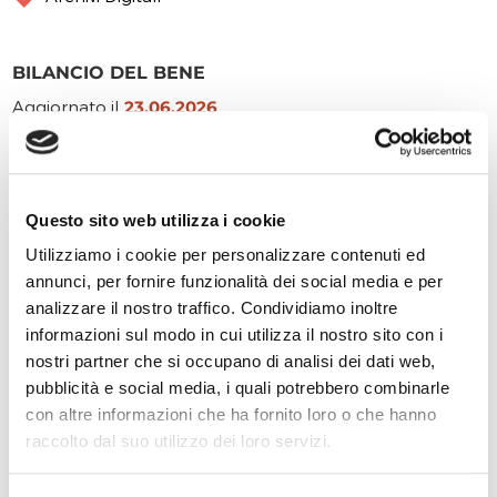
BILANCIO DEL BENE
Aggiornato il
23.06.2026
INTERVENTI
Interventi con raccolta aperta
Questo sito web utilizza i cookie
Utilizziamo i cookie per personalizzare contenuti ed
Sostegno per la ricerca presso
annunci, per fornire funzionalità dei social media e per
l’Archivio Apostolico Vaticano
analizzare il nostro traffico. Condividiamo inoltre
200.000,00 €
PREVISTI
informazioni sul modo in cui utilizza il nostro sito con i
+50.000,00 €
RICEVUTI
nostri partner che si occupano di analisi dei dati web,
pubblicità e social media, i quali potrebbero combinarle
-0,00 €
SPESI
con altre informazioni che ha fornito loro o che hanno
raccolto dal suo utilizzo dei loro servizi.