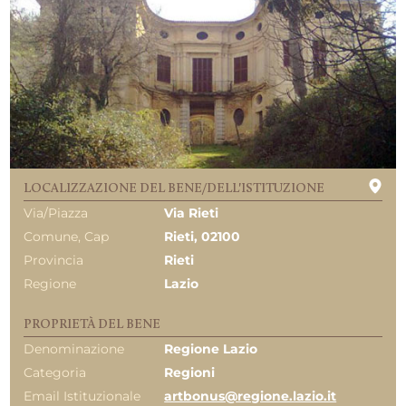
LOCALIZZAZIONE DEL BENE/DELL'ISTITUZIONE
Via/Piazza
Via Rieti
Comune, Cap
Rieti, 02100
Provincia
Rieti
Regione
Lazio
PROPRIETÀ DEL BENE
Denominazione
Regione Lazio
Categoria
Regioni
Email Istituzionale
artbonus@regione.lazio.it