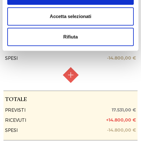
INTERVENTI
Interventi con raccolta aperta
Accetta selezionati
Messa in sicurezza della Villa
Rifiuta
17.531,00 €
PREVISTI
+14.800,00 €
RICEVUTI
-14.800,00 €
SPESI
RACCOLTA FONDI
Raccolta aperta
TOTALE
FASE ATTUATIVA
Raccolta fondi
17.531,00 €
PREVISTI
+14.800,00 €
RICEVUTI
PREVISIONE COSTO TOTALE DELL’INTERVENTO
17.531,00 €
-14.800,00 €
SPESI
EROGAZIONI LIBERALI