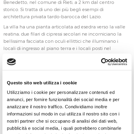
Benedetto, nel comune di Rieti, a 2 km dal centro
storico. Si tratta di uno dei più begli esempi di
architettura privata tardo-barocca del Lazio.
La villa ha una pianta articolata ad esedra verso la valle
reatina; due filari di cipressi secolari ne incorniciano la
bellissima facciata con oculi ellittici che illuminano i
locali di ingresso al piano terra e i locali posti nel
sottotetto.
Anche la facciata posteriore, più semplice e lineare è di
pregevole fattura, con il corpo centrale più alto, sono
ancora visibili i resti del vecchio muro perimetrale e del
Questo sito web utilizza i cookie
cancello.
Utilizziamo i cookie per personalizzare contenuti ed
Il salone principale sito al primo piano, è ornato con
annunci, per fornire funzionalità dei social media e per
stucchi che rappresentano figure allegoriche e putti
analizzare il nostro traffico. Condividiamo inoltre
sorreggenti ghirlande, la cornice perimetrale dalla quale
informazioni sul modo in cui utilizza il nostro sito con i
si diparte la volta, poggia su colonne binate con capitelli
nostri partner che si occupano di analisi dei dati web,
in stile eclettico.
pubblicità e social media, i quali potrebbero combinarle