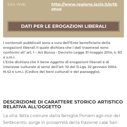
Sito Web
http://www.regione.lazio.it/artb
onus
DATI PER LE EROGAZIONI LIBERALI
I contenuti pubblicati sono a cura dell’Ente beneficiario delle
erogazioni liberali il quale dichiara che i dati trasmessi sono
conformi all’ art. 1 – Art Bonus - Decreto Legge 31 maggio 2014, n. 83
e s.m.i.
L’Ente dichiara che il bene oggetto di erogazioni liberali è di
interesse culturale ai sensi dell’art. 10 del D.Lgs. 22 gennaio 2004
N.42 e s.m.i. (Codice dei beni culturali e del paesaggio).
DESCRIZIONE DI CARATTERE STORICO ARTISTICO
RELATIVA ALL’OGGETTO
La villa, fatta costruire dalla famiglia Ponam agli inizi del
Settecento, sorge in prossimità della frazione case San