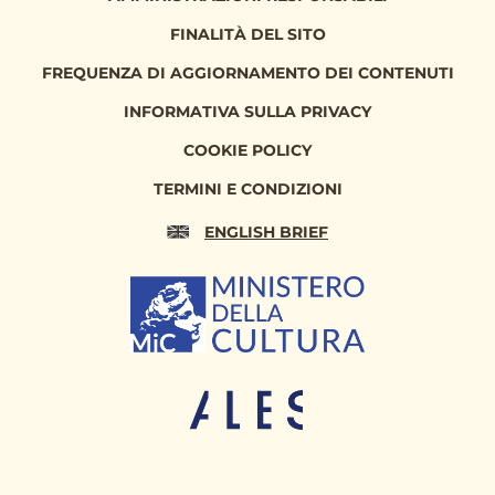
100,00 €
FINALITÀ DEL SITO
Persona Fisica
100,00 €
FREQUENZA DI AGGIORNAMENTO DEI CONTENUTI
Elisa Sciuto
INFORMATIVA SULLA PRIVACY
100,00 €
Persona Fisica
COOKIE POLICY
5.000,00 €
Persona Fisica
TERMINI E CONDIZIONI
4.000,00 €
ENGLISH BRIEF
Persona Fisica
3.100,00 €
REPORT UTILIZZO MENSILE DELLE
EROGAZIONI
Uscite 02.2018
2.700,00 €
Uscite 12.2022
12.100,00 €
TOTALE
17.531,00 €