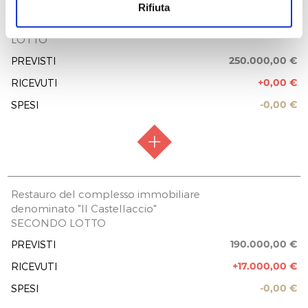
Rifiuta
Restauro del complesso immobiliare
denominato "Il Castellaccio" TERZO
LOTTO
250.000,00 €
PREVISTI
+0,00 €
RICEVUTI
-0,00 €
SPESI
RACCOLTA FONDI
Raccolta aperta
Restauro del complesso immobiliare
denominato "Il Castellaccio"
FASE ATTUATIVA
Raccolta fondi
SECONDO LOTTO
PREVISIONE COSTO TOTALE DELL’INTERVENTO
190.000,00 €
PREVISTI
250.000,00 €
+17.000,00 €
RICEVUTI
EROGAZIONI LIBERALI
-0,00 €
SPESI
REPORT UTILIZZO MENSILE DELLE