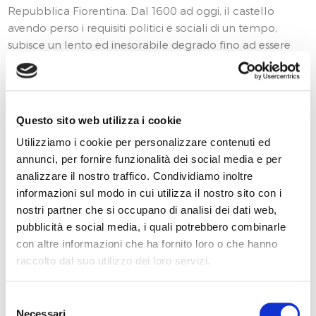
Repubblica Fiorentina. Dal 1600 ad oggi, il castello
avendo perso i requisiti politici e sociali di un tempo,
subisce un lento ed inesorabile degrado fino ad essere
oggetto di continui crolli che lo hanno ridotto
drasticamente nelle dimensioni e nello sviluppo murario.
INFORMAZIONI SULLO STATO DELLA
Questo sito web utilizza i cookie
CONSERVAZIONE
Utilizziamo i cookie per personalizzare contenuti ed
Attualmente dell'ampio castello originario non rimane
annunci, per fornire funzionalità dei social media e per
altro che la sua robusta torre (maschio del castello),
analizzare il nostro traffico. Condividiamo inoltre
simbolo del paese stesso. La torre è stata restaurata
informazioni sul modo in cui utilizza il nostro sito con i
parzialemnte nell'anno 2015 con un primo lotto di lavori
nostri partner che si occupano di analisi dei dati web,
di importo complessivo di euro 100.000. I vani adiacenti
pubblicità e social media, i quali potrebbero combinarle
versano in uno stato di degrado, il solaio di copertura e le
con altre informazioni che ha fornito loro o che hanno
murature perimetrali risultano essere interessate da crolli
raccolto dal suo utilizzo dei loro servizi.
parziali e da rilevanti fessurazioni.
Selezione
INFORMAZIONI SULLA FRUIZIONE E ORARI DI
APERTURA
Necessari