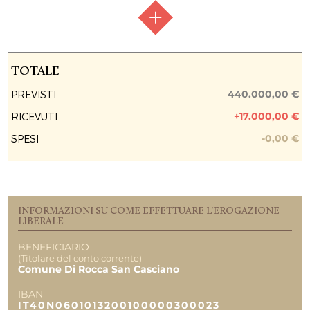
EROGAZIONI
TOTALE
250.000,00 €
0,00 €
RACCOLTA FONDI
Raccolta aperta
TOTALE
0,00 €
FASE ATTUATIVA
Raccolta fondi
440.000,00 €
PREVISTI
+17.000,00 €
RICEVUTI
PREVISIONE COSTO TOTALE DELL’INTERVENTO
190.000,00 €
-0,00 €
SPESI
EROGAZIONI LIBERALI
Fondazione Cassa dei Risparmi di Forlì
17.000,00 €
INFORMAZIONI SU COME EFFETTUARE L'EROGAZIONE
REPORT UTILIZZO MENSILE DELLE
LIBERALE
EROGAZIONI
BENEFICIARIO
(Titolare del conto corrente)
TOTALE
190.000,00 €
Comune Di Rocca San Casciano
17.000,00 €
0,00 €
IBAN
IT40N0601013200100000300023