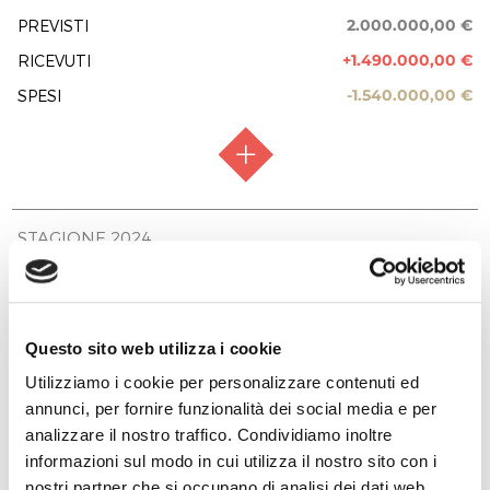
2.000.000,00 €
PREVISTI
PREVISIONE COSTO TOTALE DELL’INTERVENTO
1.600.000,00 €
+1.490.000,00 €
RICEVUTI
EROGAZIONI LIBERALI
-1.540.000,00 €
SPESI
INTESA SAN PAOLO
650.000,00 €
SIGNORETTI EUROPA 92 SRL
10.000,00 €
RACCOLTA FONDI
Raccolta chiusa
STAGIONE 2024
REPORT UTILIZZO MENSILE DELLE
EROGAZIONI
FASE ATTUATIVA
Fine Lavori
1.500.000,00 €
PREVISTI
+2.270.000,00 €
RICEVUTI
PREVISIONE COSTO TOTALE DELL’INTERVENTO
TOTALE
1.600.000,00 €
2.000.000,00 €
660.000,00 €
-2.270.000,00 €
SPESI
Questo sito web utilizza i cookie
0,00 €
EROGAZIONI LIBERALI
Utilizziamo i cookie per personalizzare contenuti ed
SAVE S.P.A.
annunci, per fornire funzionalità dei social media e per
analizzare il nostro traffico. Condividiamo inoltre
40.000,00 €
BLUENERGY GROUP SpA
informazioni sul modo in cui utilizza il nostro sito con i
RACCOLTA FONDI
Raccolta chiusa
STAGIONE 2023
25.000,00 €
nostri partner che si occupano di analisi dei dati web,