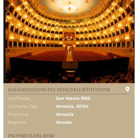
LOCALIZZAZIONE DEL BENE/DELL'ISTITUZIONE
Via/Piazza
San Marco 1965
Comune, Cap
Venezia, 30124
Provincia
Venezia
Regione
Veneto
PROPRIETÀ DEL BENE