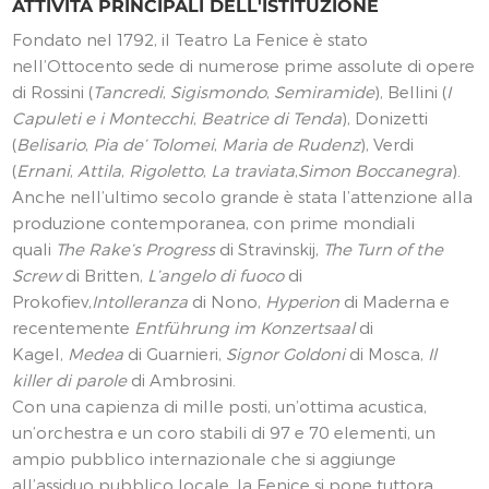
ATTIVITÀ PRINCIPALI DELL'ISTITUZIONE
Fondato nel 1792, il Teatro La Fenice è stato
nell’Ottocento sede di numerose prime assolute di opere
di Rossini (
Tancredi
,
Sigismondo
,
Semiramide
), Bellini (
I
Capuleti e i Montecchi
,
Beatrice di Tenda
), Donizetti
(
Belisario
,
Pia de’ Tolomei
,
Maria de Rudenz
), Verdi
(
Ernani
,
Attila
,
Rigoletto
,
La traviata
,
Simon Boccanegra
).
Anche nell’ultimo secolo grande è stata l’attenzione alla
produzione contemporanea, con prime mondiali
quali
The Rake’s Progress
di Stravinskij,
The Turn of the
Screw
di Britten,
L’angelo di fuoco
di
Prokofiev,
Intolleranza
di Nono,
Hyperion
di Maderna e
recentemente
Entführung im Konzertsaal
di
Kagel,
Medea
di Guarnieri,
Signor Goldoni
di Mosca,
Il
killer di parole
di Ambrosini.
Con una capienza di mille posti, un’ottima acustica,
un’orchestra e un coro stabili di 97 e 70 elementi, un
ampio pubblico internazionale che si aggiunge
all’assiduo pubblico locale, la Fenice si pone tuttora