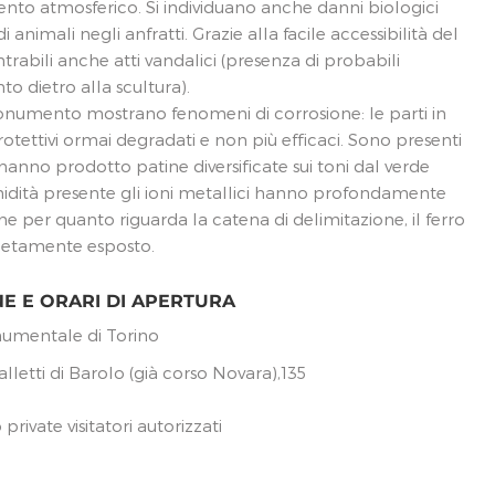
nto atmosferico. Si individuano anche danni biologici
i animali negli anfratti. Grazie alla facile accessibilità del
abili anche atti vandalici (presenza di probabili
to dietro alla scultura).
monumento mostrano fenomeni di corrosione: le parti in
tettivi ormai degradati e non più efficaci. Sono presenti
anno prodotto patine diversificate sui toni dal verde
umidità presente gli ioni metallici hanno profondamente
e per quanto riguarda la catena di delimitazione, il ferro
etamente esposto.
NE E ORARI DI APERTURA
numentale di Torino
lletti di Barolo (già corso Novara),135
rivate visitatori autorizzati