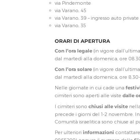
via Pindemonte
via Varano, 45
via Varano, 39 – ingresso auto private v
via Varano, 35
ORARI DI APERTURA
Con l’ora legale
(in vigore dall’ulti
dal martedì alla domenica, ore 08.30 
Con l’ora solare
(in vigore dall’ultim
dal martedì alla domenica, ore 8.30-
Nelle giornate in cui cade una
festiv
cimiteri sono aperti alle visite
dalle o
I cimiteri sono
chiusi alle visite
nella
precede i giorni del 1-2 novembre. In 
Comunità israelitica sono chiuse al p
Per ulteriori
informazioni
contattare