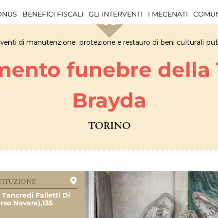
BONUS
BENEFICI FISCALI
GLI INTERVENTI
I MECENATI
COMUN
rventi di manutenzione, protezione e restauro di beni culturali pub
ento funebre della
Brayda
TORINO
TITUZIONE
 Tancredi Falletti Di
rso Novara),135