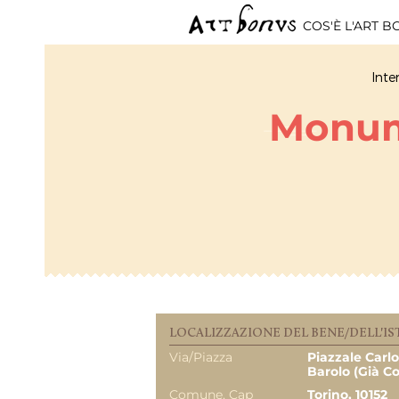
COS'È L'ART 
Inte
Monum
LOCALIZZAZIONE DEL BENE/DELL'IS
Via/Piazza
Piazzale Carlo
Barolo (già Co
Comune, Cap
Torino, 10152