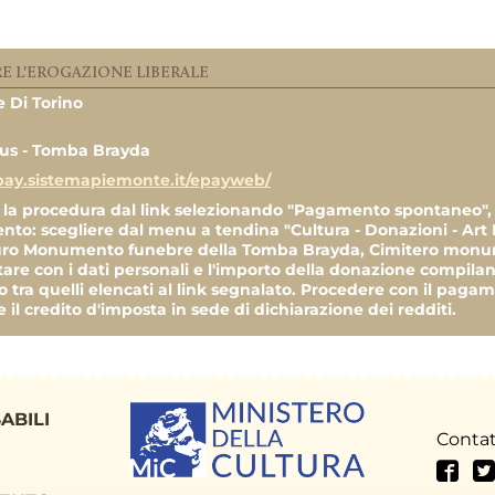
30.000,00 €
ALE
E L'EROGAZIONE LIBERALE
 Di Torino
30,00 
us - Tomba Brayda
/pay.sistemapiemonte.it/epayweb/
50,00 
 la procedura dal link selezionando "Pagamento spontaneo", 
to: scegliere dal menu a tendina "Cultura - Donazioni - Art
1,00 
uro Monumento funebre della Tomba Brayda, Cimitero monume
are con i dati personali e l'importo della donazione compila
o tra quelli elencati al link segnalato. Procedere con il paga
100,00 
 il credito d'imposta in sede di dichiarazione dei redditi.
ILE DELLE
ABILI
30.000,00 €
181,00
Contat