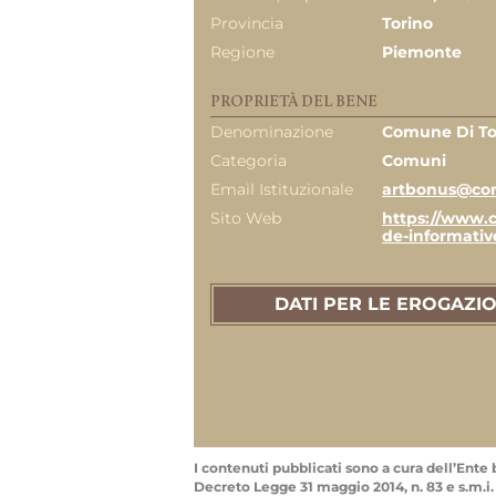
Provincia
Torino
Regione
Piemonte
PROPRIETÀ DEL BENE
Denominazione
Comune Di To
Categoria
Comuni
Email Istituzionale
artbonus@com
Sito Web
https://www.c
de-informativ
DATI PER LE EROGAZIO
I contenuti pubblicati sono a cura dell’Ente b
Decreto Legge 31 maggio 2014, n. 83 e s.m.i.