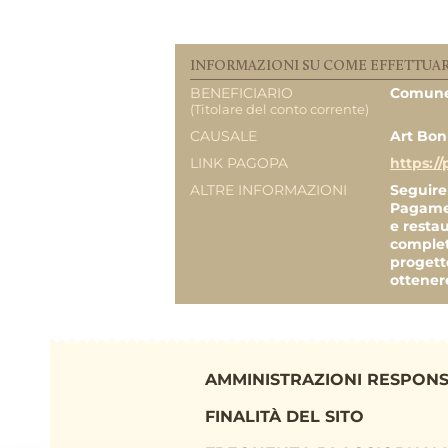
PREVISIONE COSTO TOT
DELL’INTERVENTO
INFORMAZIONI SU COME EFFETTUAR
BENEFICIARIO
Comune
EROGAZIONI LIBERALI
(Titolare del conto corrente)
Persona Fisica
CAUSALE
Art Bon
LINK PAGOPA
https:/
Persona Fisica
ALTRE INFORMAZIONI
Seguire
Pagamen
Persona Fisica
e resta
complet
progett
Persona Fisica
ottenere
REPORT UTILIZZO MENS
EROGAZIONI
AMMINISTRAZIONI RESPONS
TOTALE
FINALITÀ DEL SITO