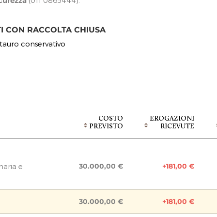
curezza
(011 0865444).
TI CON RACCOLTA CHIUSA
tauro conservativo
COSTO
EROGAZIONI
PREVISTO
RICEVUTE
naria e
30.000,00 €
+181,00 €
Raccolta chiusa
30.000,00 €
+181,00 €
ine Lavori