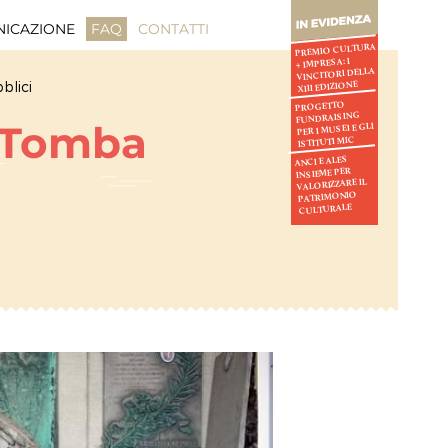
ICAZIONE
FAQ
CONTATTI
PREMIO CULTURA
+ IMPRESA: I
VINCITORI DELLA
blici
XIII EDIZIONE
PROGETTO
FUNDRAISING
 Tomba
PER I MUSEI E GLI
ISTITUTI MIC
ANCI E ALES
INSIEME PER
VALORIZZARE IL
PATRIMONIO
CULTURALE