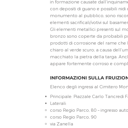
in formazione causate dall’inquiname
con depositi di guano e possibili nidi d
monumento al pubblico, sono riscontr
elementi sacrificali/votivi sul basamen
Gli elementi metallici presenti sul 
bronzo sono coperte da probabili pro
prodotti di corrosione del rame che h
chiaro al verde scuro; a causa dell’
macchiato la pietra della targa. Anch
appare fortemente corroso e compl
INFORMAZIONI SULLA FRUIZIO
Elenco degli ingressi al Cimitero Mo
Principale: Piazzale Carlo Tancredi Fa
Laterali:
corso Regio Parco, 80 – ingresso auto p
corso Regio Parco, 90
via Zanella