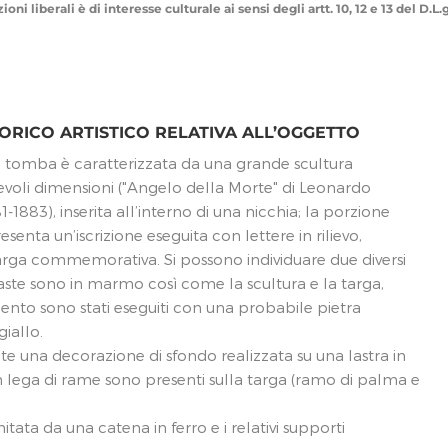
ni liberali è di interesse culturale ai sensi degli artt. 10, 12 e 13 del D.L
ORICO ARTISTICO RELATIVA ALL’OGGETTO
 tomba è caratterizzata da una grande scultura
tevoli dimensioni ("Angelo della Morte" di Leonardo
1-1883), inserita all’interno di una nicchia; la porzione
senta un’iscrizione eseguita con lettere in rilievo,
arga commemorativa. Si possono individuare due diversi
paraste sono in marmo così come la scultura e la targa,
ento sono stati eseguiti con una probabile pietra
giallo.
te una decorazione di sfondo realizzata su una lastra in
in lega di rame sono presenti sulla targa (ramo di palma e
itata da una catena in ferro e i relativi supporti