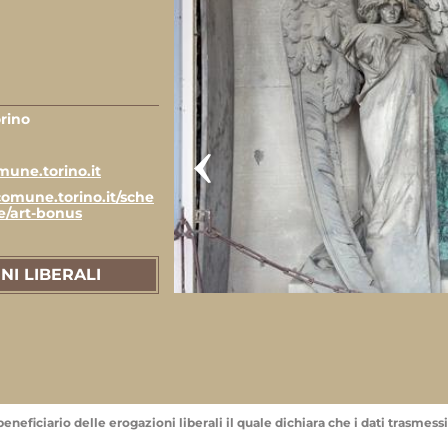
rino
une.torino.it
omune.torino.it/sche
e/art-bonus
NI LIBERALI
eneficiario delle erogazioni liberali il quale dichiara che i dati trasmessi 