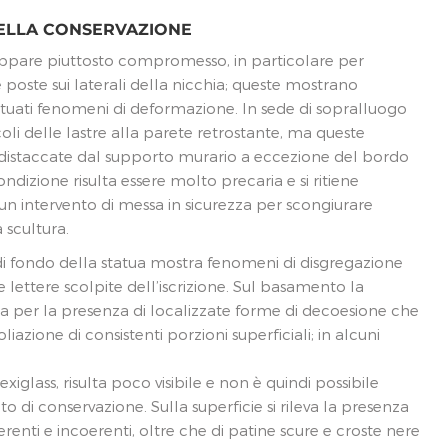
DELLA CONSERVAZIONE
appare piuttosto compromesso, in particolare per
 poste sui laterali della nicchia; queste mostrano
ntuati fenomeni di deformazione. In sede di sopralluogo
ncoli delle lastre alla parete retrostante, ma queste
 distaccate dal supporto murario a eccezione del bordo
ondizione risulta essere molto precaria e si ritiene
n intervento di messa in sicurezza per scongiurare
 scultura.
 di fondo della statua mostra fenomeni di disgregazione
e lettere scolpite dell’iscrizione. Sul basamento la
 per la presenza di localizzate forme di decoesione che
iazione di consistenti porzioni superficiali; in alcuni
exiglass, risulta poco visibile e non è quindi possibile
ato di conservazione. Sulla superficie si rileva la presenza
renti e incoerenti, oltre che di patine scure e croste nere