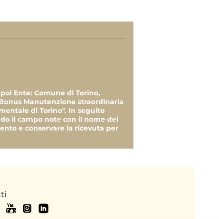
€
€
poi Ente: Comune di Torino,
 Bonus Manutenzione straordinaria
€
ntale di Torino". In seguito
ndo il campo note con il nome del
mento e conservare la ricevuta per
€
 €
0,00 €
ti