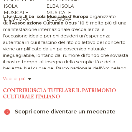
Il Festival
Elba Isola Musicale d'Europa
organizzato
dall'
Associazione Culturale Opus 110
è molto più di una
manifestazione internazionale d’eccellenza: è
l’occasione ideale per chi desideri un’esperienza
autentica in cui il fascino del rito collettivo del concerto
viene amplificato da un palcoscenico naturale
ineguagliabile, lontano dal rumore di fondo che sovrasta
il nostro tempo, all’insegna della semplicità e della
bellezza. Nel cuore del Parco nazionale dell’Arcipelago
Toscano, dal 1997 si incontrano ogni anno musicisti
Vedi di più
provenienti da tutto il mondo per condividere la ri-
creazione di capolavori musicali di ogni tempo in un
CONTRIBUISCI A TUTELARE IL PATRIMONIO
contesto senza eguali, lasciandosi ispirare da un
CULTURALE ITALIANO
territorio straordinariamente rigoglioso, selvaggio e
accogliente insieme, un luogo magico intriso di storia in
Scopri come diventare un mecenate
cui l’incanto del paesaggio si fonde naturalmente con
l’arte e con un modo di vivere semplice, in armonia con
la natura.