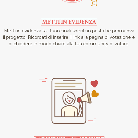
parco archeologico urbano “Gianmartino” di Tiriolo che
custodisce meravigliose testimonianze risalenti al III
secolo a.C.. La seconda mission è quella di sostenere i
METTI IN EVIDENZA
giovani artisti locali. Lo abbiamo sempre fatto e, anche
Metti in evidenza sui tuoi canali social un post che promuova
quest’anno, garantiremo a cantanti, musicisti, band
il progetto. Ricordati di inserire il link alla pagina di votazione e
emergenti di farsi conoscere dal grande pubblico grazie
di chiedere in modo chiaro alla tua community di votare.
al talent “Next generation”.