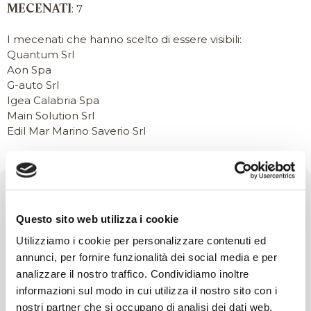
compagnia canadese, reduce dai sold out nei più
: 7
MECENATI
importanti teatri del Mondo; della comicità irresistibile
di Maurizio Battista e dell’attesissima reunion di Elio e le
I mecenati che hanno scelto di essere visibili:
storie tese con un travolgente concerto con canzoni,
Quantum Srl
monologhi, scherzi musicali, performance strumentali
Aon Spa
virtuosistiche e sciagurate, come è nello stile mitico e
G-auto Srl
identitario del gruppo.
Igea Calabria Spa
Main Solution Srl
Sceneggiatori, coreografi, registi, arrangiatori e
Edil Mar Marino Saverio Srl
compositori, attori e musicisti di spiccato talento, noti e
meno noti, confluiscono in un cartellone di grande
respiro che va oltre la logica spettacolistica, per aiutare
lo spettatore a uscire dall’isolamento (causato dalla
pandemia) e a immergersi nel bello senza confini. Il
COINVOLGI LA TUA COMMUNITY
tutto grazie ai linguaggi delle varie arti e alla loro
Questo sito web utilizza i cookie
evoluzione nei secoli – tuttora in corso – come indicano
Scopri come comunicare, promuovere e far votare il
Utilizziamo i cookie per personalizzare contenuti ed
gli adattamenti e le trascrizioni di musiche, testi e
tuo progetto
annunci, per fornire funzionalità dei social media e per
coreografie che, insieme agli inediti, caratterizzano il
analizzare il nostro traffico. Condividiamo inoltre
corposo programma.
informazioni sul modo in cui utilizza il nostro sito con i
La XIX edizione del Festival d’autunno, grazie a una
nostri partner che si occupano di analisi dei dati web,