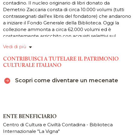
contadino. Il nucleo originario di libri donato da
Demetrio Zaccaria consta di circa 10.000 volumi (tutti
contrassegnati dall'ex libris del fondatore) che andarono
a iniziare il Fondo Generale della Biblioteca. Oggi la
collezione ammonta a circa 62.000 volumi ed è
costantemente arricchito con acquisti selettivi sul
mercato antiquario e su quello corrente.
Vedi di più
Vengono acquisite generalmente le maggiori opere di
agricoltura edite in lingua italiana, mentre,
CONTRIBUISCI A TUTELARE IL PATRIMONIO
specificatamente per quelle riguardanti la vite e il vino, il
CULTURALE ITALIANO
loro reperimento è curato anche a livello internazionale,
con particolare riguardo a quelle pubblicate in lingua
Scopri come diventare un mecenate
francese, inglese, spagnola e tedesca. Una notevole
percentuale dei volumi posseduti concerne la
coltivazione della vite e la produzione vinicola; molte
opere, inoltre, riguardano temi specifici, come la coltura
della patata e dell’olivo, l’allevamento delle api e la
produzione dell’olio e del miele. Altro settore di
ENTE BENEFICIARIO
interesse è la gastronomia, tema ricercato dallo stesso
Centro di Cultura e Civiltà Contadina - Biblioteca
fondatore Demetrio Zaccaria e poi costantemente
Internazionale "La Vigna"