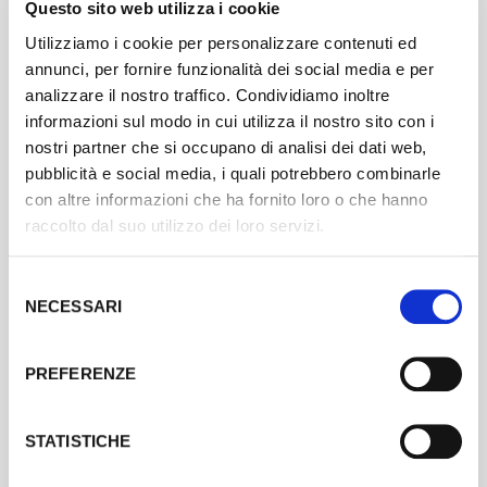
Questo sito web utilizza i cookie
E' stato realizzato il "GAG n. 2 - Cerealia" dediato
Utilizziamo i cookie per personalizzare contenuti ed
ai cereali, i chicchi che stanno alla base
annunci, per fornire funzionalità dei social media e per
dell’alimentazione delle civiltà dal momento in cui le
analizzare il nostro traffico. Condividiamo inoltre
popolazioni nomadi hanno scelto di fermarsi in un
informazioni sul modo in cui utilizza il nostro sito con i
territorio e dedicarsi all’agricoltura.
nostri partner che si occupano di analisi dei dati web,
pubblicità e social media, i quali potrebbero combinarle
con altre informazioni che ha fornito loro o che hanno
raccolto dal suo utilizzo dei loro servizi.
RACCONTA E CONDIVIDI
Selezione
Utilizza la newsletter e i social media per raccontare il tuo
NECESSARI
del
progetto e il concorso. Chiedi a tutta la tua community di
votare e di condividere il concorso tra i loro amici.
consenso
PREFERENZE
STATISTICHE