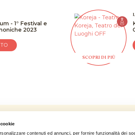
eja sarà animato da attività
erché no? della spiritualità.
um - 1° Festival e
rmoniche 2023
e per un dopo festival
luogo”.
TTO
neficiario delle erogazioni liberali.
SCOPRI DI PIÙ
 cookie
Per informazioni:
comunicazione@artbonus.gov.it
rsonalizzare contenuti ed annunci, per fornire funzionalità dei so