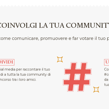
el teatro internazionale come
ie, Silvia Ricciardelli e Pina
COINVOLGI LA TUA COMMUNIT
 con gli enti locali organizza, sin
Lecce "Strade Maestre", un progetto di
come comunicare, promuovere e far votare il tuo 
e del Paese.
nella periferia della città, nel
ra a proprie spese una ex fabbrica
IVIDI
U
ro: i Cantieri Teatrali Koreja. I
cial media per raccontare il tuo
Co
 203 posti, l'altra di 98 per
edi a tutta la tua community di
#c
ncorso tra i loro amici.
da
tu
sciuti dal Ministero per i Beni e le
vazione del Salento per la ricerca e
one produttiva e di un forte