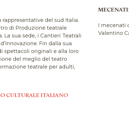
MECENATI
ù rappresentative del sud Italia.
I mecenati c
ntro di Produzione teatrale
Valentino C
 La sua sede, i Cantieri Teatrali
 d’Innovazione. Fin dalla sua
spettacoli originali e alla loro
ozione del meglio del teatro
ormazione teatrale per adulti,
 nucleo del Teatro Koreja si
 Campo d’azione teatrale. Il termine
cui koreya vuol dire "movimento
IO CULTURALE ITALIANO
co χορεια. Il termine è inoltre
ki in cui una koreja vuole dire
o.
lvatore Tramacere, attore e regista