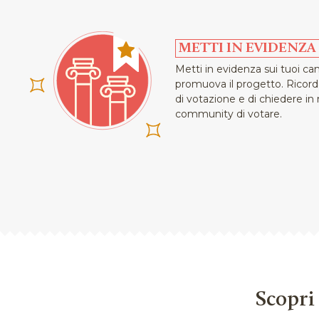
radicamento sul territorio.
Nel 2015 i Cantieri Teatrali Koreja vengono ri
METTI IN EVIDENZA
Culturali come "Centro di Produzione teatral
Metti in evidenza sui tuoi can
l'infanzia e la gioventù", unico in Puglia.
promuova il progetto. Ricordati
di votazione e di chiedere in
Dal 2017 il teatro ha un comitato scientific
community di votare.
Savarese e Franco Perrelli.
Dal 2002 ad oggi, ogni anno viene realizzato 
Lecce
Il Teatro dei Luoghi
, una rassegna inte
danza, musica, performing arts, incontri e inst
numerose produzioni italiane ed estere, in pa
Mediterraneo e della regione balcanica.
Descrizione dell'intervento
Scopri 
IL DOPOFESTIVAL DI CUI NON AVEVATE BI