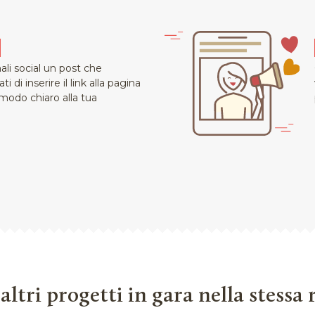
conosciuti dal Ministero dei Beni
e di sperimentazione e di teatro per
ali social un post che
 di inserire il link alla pagina
 modo chiaro alla tua
o composto da Eugenio Barba, Nicola
in diversi comuni della provincia di
rnazionale con spettacoli di teatro,
allazioni urbane. Il Festival ospita
rticolare dai Paesi del bacino del
altri progetti in gara nella stessa
SOGNO