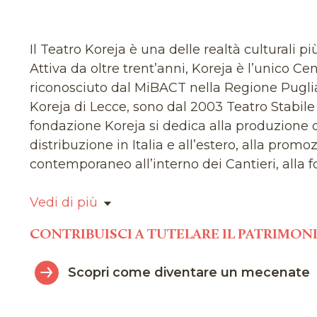
Il Teatro Koreja è una delle realtà culturali pi
Attiva da oltre trent’anni, Koreja è l’unico Ce
riconosciuto dal MiBACT nella Regione Puglia.
Koreja di Lecce, sono dal 2003 Teatro Stabile
fondazione Koreja si dedica alla produzione di 
distribuzione in Italia e all’estero, alla prom
contemporaneo all’interno dei Cantieri, alla f
bambini e diverse categorie speciali. Il primo
costituisce nel 1985 ad Aradeo con il nome di
Vedi di più
Koreja è una forzatura dal dialetto griko in 
CONTRIBUISCI A TUTELARE IL PATRIMON
circolare" che a sua volta deriva dal greco anti
presente in uno degli scritti di Jerzy Grotows
Scopri come diventare un mecenate
precisamente tre in uno: danza, musica, cant
Sin dagli esordi la compagnia è diretta da Sa