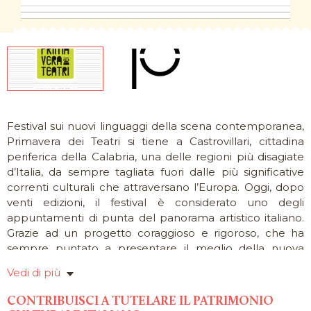
Festival sui nuovi linguaggi della scena contemporanea,
Primavera dei Teatri si tiene a Castrovillari, cittadina
periferica della Calabria, una delle regioni più disagiate
d’Italia, da sempre tagliata fuori dalle più significative
correnti culturali che attraversano l’Europa. Oggi, dopo
venti edizioni, il festival è considerato uno degli
appuntamenti di punta del panorama artistico italiano.
Grazie ad un progetto coraggioso e rigoroso, che ha
sempre puntato a presentare il meglio della nuova
scena teatrale nazionale, Primavera dei Teatri è
Vedi di più
diventata un punto di riferimento imprescindibile per
operatori, critici, artisti e per il pubblico proveniente da
CONTRIBUISCI A TUTELARE IL PATRIMONIO
tutta Italia e dall’estero. Il festival è oggi un “avamposto”