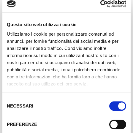
COINVOLGI LA TUA COMMUNITY
Scopri come comunicare, promuovere e far votare il
tuo progetto
Questo sito web utilizza i cookie
Utilizziamo i cookie per personalizzare contenuti ed
annunci, per fornire funzionalità dei social media e per
analizzare il nostro traffico. Condividiamo inoltre
informazioni sul modo in cui utilizza il nostro sito con i
nostri partner che si occupano di analisi dei dati web,
pubblicità e social media, i quali potrebbero combinarle
con altre informazioni che ha fornito loro o che hanno
raccolto dal suo utilizzo dei loro servizi.
Selezione
RACCONTA E CONDIVIDI
NECESSARI
del
Utilizza la newsletter e i social media per raccontare il tuo
consenso
progetto e il concorso. Chiedi a tutta la tua community di
votare e di condividere il concorso tra i loro amici.
PREFERENZE