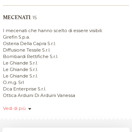
musica, arte con rappresentazioni dal vivo, incontri
formativi e divulgativi che il Multiplo organizza nella
propria sede e in collaborazione con associazioni,
: 15
MECENATI
cittadini, enti e realtà di produzione culturale ed artistica
del territorio.
I mecenati che hanno scelto di essere visibili:
Girefin S.p.a.
I contenuti pubblicati sono a cura dell’Ente beneficiario
Osteria Della Capra S.r.l.
delle erogazioni liberali.
Diffusione Tessile S.r.l.
Bombardi Rettifiche S.r.l.
Le Ghiande S.r.l.
Le Ghiande S.r.l.
Le Ghiande S.r.l.
O.m.g. Srl
Dca Enterprise S.r.l.
Ottica Arduini Di Arduini Vanessa
Vedi di più