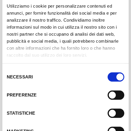
Utilizziamo i cookie per personalizzare contenuti ed
annunci, per fornire funzionalità dei social media e per
analizzare il nostro traffico. Condividiamo inoltre
informazioni sul modo in cui utilizza il nostro sito con i
nostri partner che si occupano di analisi dei dati web,
pubblicità e social media, i quali potrebbero combinarle
con altre informazioni che ha fornito loro o che hanno
RACCONTA E CONDIVIDI
raccolto dal suo utilizzo dei loro servizi.
Utilizza la newsletter e i social media per raccontare il tuo
progetto e il concorso. Chiedi a tutta la tua community di
votare e di condividere il concorso tra i loro amici.
Selezione
NECESSARI
del
consenso
PREFERENZE
STATISTICHE