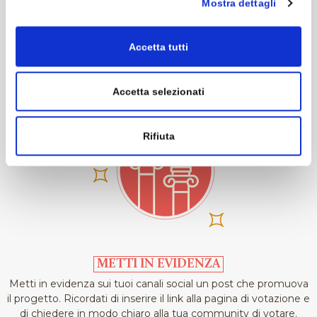
Mostra dettagli
Festival ha organizzato oltre 480 eventi concertistici, 134
#concorsoartbonus2023. In questo modo sarai rintracciabile
incontri interdisciplinari, decine di lezioni-concerto,
da tutte le persone che lo utilizzeranno e potrai ampliare la
percorsi e incontri con le scuole. Il Festival ha
tua community.
Accetta tutti
partecipato a diverso titolo alla produzione di 35 CD e
DVD. Grandezze & Meraviglie vanta inoltre collaborazioni
con le principali istituzioni culturali di musica antica, a
Accetta selezionati
livello nazionale e internazionale
I contenuti pubblicati sono a cura dell’Ente beneficiario
Rifiuta
delle erogazioni liberali.
METTI IN EVIDENZA
Metti in evidenza sui tuoi canali social un post che promuova
il progetto. Ricordati di inserire il link alla pagina di votazione e
di chiedere in modo chiaro alla tua community di votare.