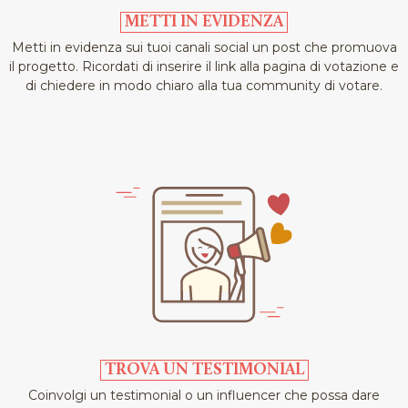
teatrale2018/2019 lo spettacolo "Un ragazzo di Campagna"
METTI IN EVIDENZA
commedia in due parti di Peppino De Filippo regia Luigi De
Filippo ripresa da Rosario Giglio.
Metti in evidenza sui tuoi canali social un post che promuova
il progetto. Ricordati di inserire il link alla pagina di votazione e
di chiedere in modo chiaro alla tua community di votare.
TROVA UN TESTIMONIAL
Coinvolgi un testimonial o un influencer che possa dare