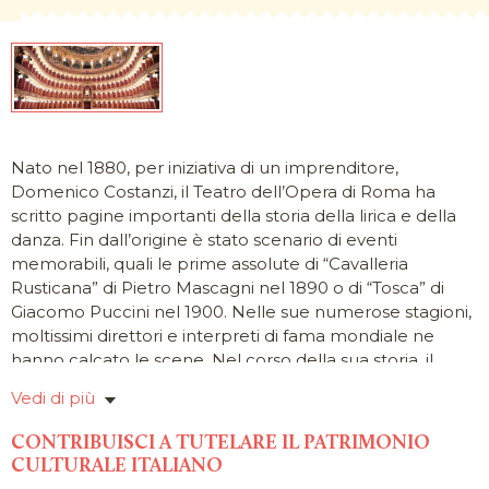
Nato nel 1880, per iniziativa di un imprenditore,
Domenico Costanzi, il Teatro dell’Opera di Roma ha
scritto pagine importanti della storia della lirica e della
danza. Fin dall’origine è stato scenario di eventi
memorabili, quali le prime assolute di “Cavalleria
Rusticana” di Pietro Mascagni nel 1890 o di “Tosca” di
Giacomo Puccini nel 1900. Nelle sue numerose stagioni,
moltissimi direttori e interpreti di fama mondiale ne
hanno calcato le scene. Nel corso della sua storia, il
Teatro ha anche dimostrato una speciale attitudine
Vedi di più
all’innovazione e alla sperimentazione. Oggi, come in
passato, è impegnato a valorizzare la tradizione in una
CONTRIBUISCI A TUTELARE IL PATRIMONIO
chiave attenta alla contemporaneità. Impegno primario
CULTURALE ITALIANO
della Fondazione Teatro dell’Opera di Roma è quello di