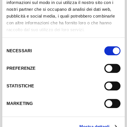
RACCONTA E CONDIVIDI
informazioni sul modo in cui utilizza il nostro sito con i
Utilizza la newsletter e i social media per raccontare il tuo
nostri partner che si occupano di analisi dei dati web,
progetto e il concorso. Chiedi a tutta la tua community di
pubblicità e social media, i quali potrebbero combinarle
votare e di condividere il concorso tra i loro amici.
con altre informazioni che ha fornito loro o che hanno
raccolto dal suo utilizzo dei loro servizi.
Selezione
NECESSARI
del
consenso
PREFERENZE
STATISTICHE
MARKETING
USA L'HASHTAG
Condividi ogni contenuto utilizzando l'hashtag ufficiale
#concorsoartbonus2023. In questo modo sarai rintracciabile
Mostra dettagli