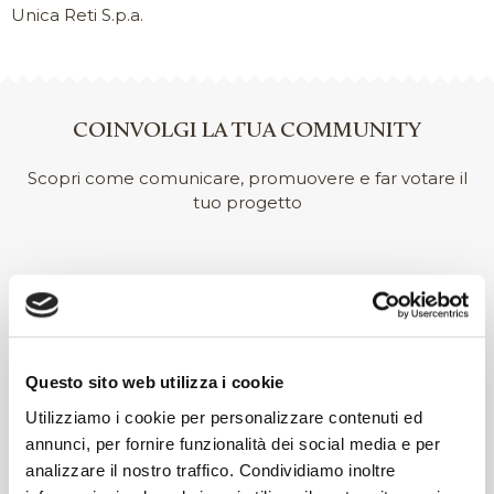
due salette.
Unica Reti S.p.a.
Descrizione dell'intervento
Mostra documentaria realizzata in occasione delle
Celebrazioni per il Bicentenario della morte di Papa Pio
COINVOLGI LA TUA COMMUNITY
VII Chiaramonti (Biblioteca Malatestiana | Sala Piana).
L’esposizione è un’occasione per la valorizzazione del
Scopri come comunicare, promuovere e far votare il
patrimonio della Malatestiana, già polo culturale di
tuo progetto
riferimento per tutta la comunità cittadina e
sensibilizzare i pubblici di riferimento, alla conoscenza,
esplorazione e approfondimento della figura del Papa
cesenate Pio VII Chiaramonti.
I contenuti pubblicati sono a cura dell’Ente beneficiario
delle erogazioni liberali.
Questo sito web utilizza i cookie
Utilizziamo i cookie per personalizzare contenuti ed
annunci, per fornire funzionalità dei social media e per
analizzare il nostro traffico. Condividiamo inoltre