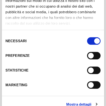
informazioni sul modo in cui utilizza il nostro sito con i
RACCONTA E CONDIVIDI
nostri partner che si occupano di analisi dei dati web,
Utilizza la newsletter e i social media per raccontare il tuo
pubblicità e social media, i quali potrebbero combinarle
progetto e il concorso. Chiedi a tutta la tua community di
con altre informazioni che ha fornito loro o che hanno
votare e di condividere il concorso tra i loro amici.
raccolto dal suo utilizzo dei loro servizi.
Selezione
NECESSARI
del
consenso
PREFERENZE
STATISTICHE
MARKETING
USA L'HASHTAG
Condividi ogni contenuto utilizzando l'hashtag ufficiale
#concorsoartbonus2023. In questo modo sarai rintracciabile
Mostra dettagli