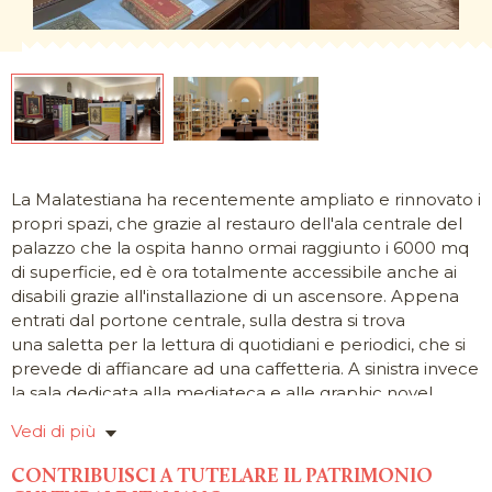
La Malatestiana ha recentemente ampliato e rinnovato i
propri spazi, che grazie al restauro dell'ala centrale del
palazzo che la ospita hanno ormai raggiunto i 6000 mq
di superficie, ed è ora
totalmente accessibile anche ai
disabili
grazie all'installazione di un ascensore. Appena
entrati dal portone centrale, sulla destra si trova
una
saletta per la lettura di quotidiani e periodici
, che si
prevede di affiancare ad una caffetteria. A sinistra invece
la sala dedicata alla
mediateca
e alle
graphic novel
.
Procedendo si trovano il banco di accoglienza e le
Vedi di più
postazioni di autoprestito.
Proprio davanti all'entrata la "
Piazzetta
", con scaffali,
CONTRIBUISCI A TUTELARE IL PATRIMONIO
poltrone e postazioni internet. Qui sono allineati a