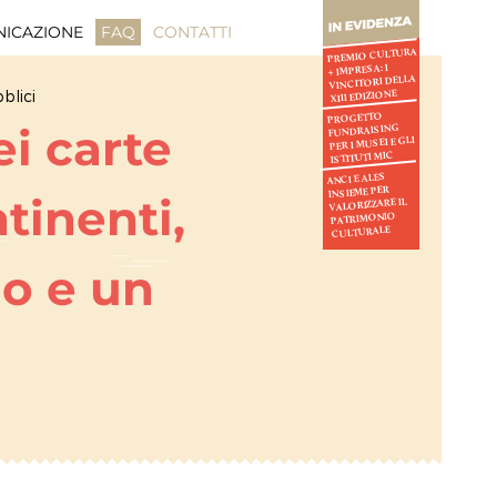
ICAZIONE
FAQ
CONTATTI
PREMIO CULTURA
+ IMPRESA: I
VINCITORI DELLA
blici
XIII EDIZIONE
PROGETTO
ei carte
FUNDRAISING
PER I MUSEI E GLI
ISTITUTI MIC
ANCI E ALES
INSIEME PER
tinenti,
VALORIZZARE IL
PATRIMONIO
CULTURALE
io e un