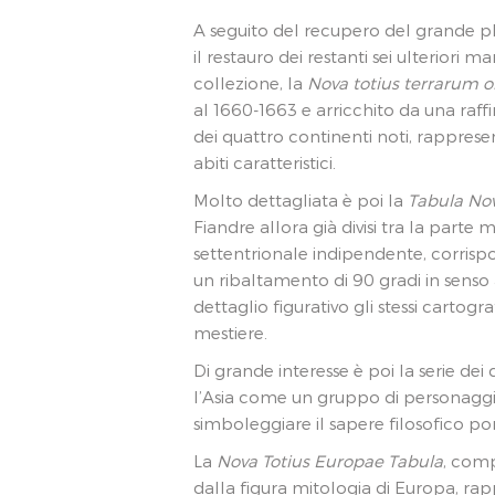
A seguito del recupero del grande pla
il restauro dei restanti sei ulteriori m
collezione, la
Nova totius terrarum o
al 1660-1663 e arricchito da una raffi
dei quattro continenti noti, rapprese
abiti caratteristici.
Molto dettagliata è poi la
Tabula Nov
Fiandre allora già divisi tra la parte
settentrionale indipendente, corrispo
un ribaltamento di 90 gradi in senso an
dettaglio figurativo gli stessi cartogr
mestiere.
Di grande interesse è poi la serie dei
l’Asia come un gruppo di personaggi 
simboleggiare il sapere filosofico po
La
Nova Totius Europae Tabula
, comp
dalla figura mitologia di Europa, ra