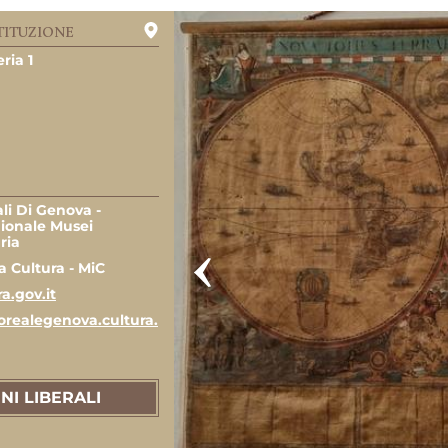
TITUZIONE
ria 1
li Di Genova -
ionale Musei
ria
a Cultura - MiC
a.gov.it
zorealegenova.cultura.
NI LIBERALI