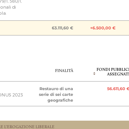
79/1, 580/1,
onali di
ola.
Raccolta chiusa
63.111,60 €
+6.500,00 €
avori in corso
63.111,60 €
ALE
FONDI PUBBLIC
FINALITÀ
 Genoa
6.500,00 
ASSEGNAT
Restauro di una
56.611,60 
ILE DELLE
serie di sei carte
ONUS 2023
geografiche
63.111,60 €
6.500,00
E L'EROGAZIONE LIBERALE