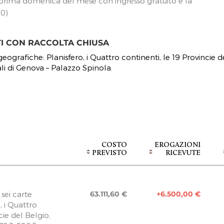
a prima domenica del mese con ingresso gratuito e la
00)
TI CON RACCOLTA CHIUSA
geografiche: Planisfero, i Quattro continenti, le 19 Provincie d
ali di Genova – Palazzo Spinola.
COSTO
EROGAZIONI
PREVISTO
RICEVUTE
 sei carte
63.111,60 €
+6.500,00 €
, i Quattro
cie del Belgio,