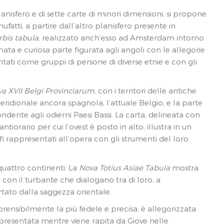
nisfero e di sette carte di minori dimensioni, si propone
anufatti, a partire dall’altro planisfero presente in
rbis tabula
, realizzato anch’esso ad Amsterdam intorno
nata e curiosa parte figurata agli angoli con le allegorie
ntati come gruppi di persone di diverse etnie e con gli
a XVII Belgi Provinciarum
, con i territori delle antiche
 meridionale ancora spagnola, l’attuale Belgio, e la parte
ndente agli odierni Paesi Bassi. La carta, delineata con
tiorario per cui l’ovest è posto in alto, illustra in un
afi rappresentati all’opera con gli strumenti del loro
 quattro continenti. La
Nova Totius Asiae Tabula
mostra
con il turbante che dialogano tra di loro, a
rtato dalla saggezza orientale.
rensibilmente la più fedele e precisa, è allegorizzata
ppresentata mentre viene rapita da Giove nelle