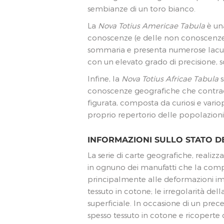
sembianze di un toro bianco.
La
Nova Totius Americae Tabula
è una
conoscenze (e delle non conoscenze)
sommaria e presenta numerose lacune
con un elevato grado di precisione, s
Infine, la
Nova Totius Africae Tabula
s
conoscenze geografiche che contradd
figurata, composta da curiosi e vario
proprio repertorio delle popolazion
INFORMAZIONI SULLO STATO 
La serie di carte geografiche, realiz
in ognuno dei manufatti che la comp
principalmente alle deformazioni imp
tessuto in cotone; le irregolarità de
superficiale. In occasione di un prec
spesso tessuto in cotone e ricoperte 