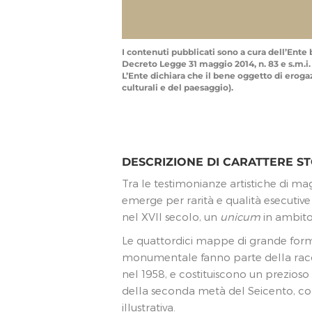
I contenuti pubblicati sono a cura dell’Ente b
Decreto Legge 31 maggio 2014, n. 83 e s.m.i.
L’Ente dichiara che il bene oggetto di erogazi
culturali e del paesaggio).
DESCRIZIONE DI CARATTERE ST
Tra le testimonianze artistiche di ma
emerge per rarità e qualità esecutive
nel XVII secolo, un
unicum
in ambito
Le quattordici mappe di grande form
monumentale fanno parte della racco
nel 1958, e costituiscono un prezio
della seconda metà del Seicento, con 
illustrativa.