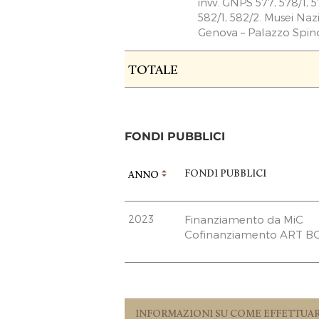
invv. GNPS 577, 578/1, 5
582/1, 582/2. Musei Nazi
Genova – Palazzo Spin
RACCOLTA FONDI
TOTALE
FASE ATTUATIVA
L
PREVISIONE COSTO TOT
DELL’INTERVENTO
FONDI PUBBLICI
EROGAZIONI LIBERALI
FONDI PUBBLICI
ANNO
Fondazione Friends of
2023
Finanziamento da MiC
REPORT UTILIZZO MENS
Cofinanziamento ART B
EROGAZIONI
TOTALE
INFORMAZIONI SU COME EFFETTUAR