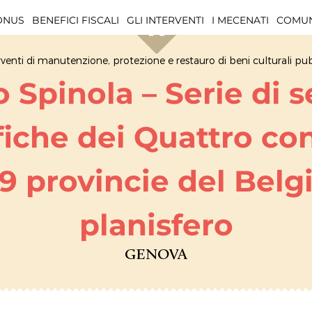
BONUS
BENEFICI FISCALI
GLI INTERVENTI
I MECENATI
COMUN
rventi di manutenzione, protezione e restauro di beni culturali pub
 Spinola – Serie di s
iche dei Quattro con
19 provincie del Belg
planisfero
GENOVA