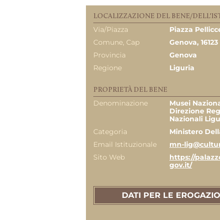
LOCALIZZAZIONE DEL BENE/DELL'IS
Via/Piazza
Piazza Pellicce
Comune, Cap
Genova, 16123
Provincia
Genova
Regione
Liguria
PROPRIETÀ DEL BENE
Denominazione
Musei Naziona
Direzione Reg
Nazionali Ligu
Categoria
Ministero Dell
Email Istituzionale
mn-lig@cultur
Sito Web
https://palaz
gov.it/
DATI PER LE EROGAZIO