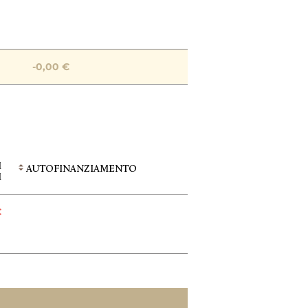
-0,00 €
I
AUTOFINANZIAMENTO
€
I
€
 €
0,00 €