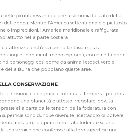
 delle più interessanti poiché testimonia lo stato delle
 dell’epoca. Mentre l’America settentrionale è piuttosto
 o imprecisioni, l’America meridionale è raffigurata
oprattutto nella parte costiera.
i caratterizza anch’essa per la fantasia mista a
istingue i continenti meno esplorati, come nella parte
pinti personaggi così come da animali esotici, vero e
i e della fauna che popolano queste aree.
DELLA CONSERVAZIONE
zate a incisione calcografica colorata a tempera, presenta
ongono una planarità piuttosto irregolare, dovuta
resse alla carta dalle tensioni della foderatura con
lla superficie sono dunque divenute ricettacolo di polvere
edente restauro, le opere sono state foderate su uno
da una vernice che conferisce alla loro superficie una