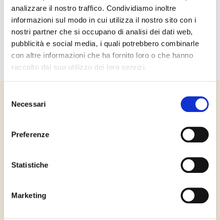
analizzare il nostro traffico. Condividiamo inoltre
EROGAZIONI LIBERALI
informazioni sul modo in cui utilizza il nostro sito con i
nostri partner che si occupano di analisi dei dati web,
pubblicità e social media, i quali potrebbero combinarle
con altre informazioni che ha fornito loro o che hanno
raccolto dal suo utilizzo dei loro servizi.
Selezione
Necessari
AMMINISTRAZIONI RESPONSABILI
del
consenso
FINALITÀ DEL SITO
Preferenze
FREQUENZA DI AGGIORNAMENTO DEI CONTENUTI
INFORMATIVA SULLA PRIVACY
Statistiche
COOKIE POLICY
TERMINI E CONDIZIONI
Marketing
ENGLISH BRIEF