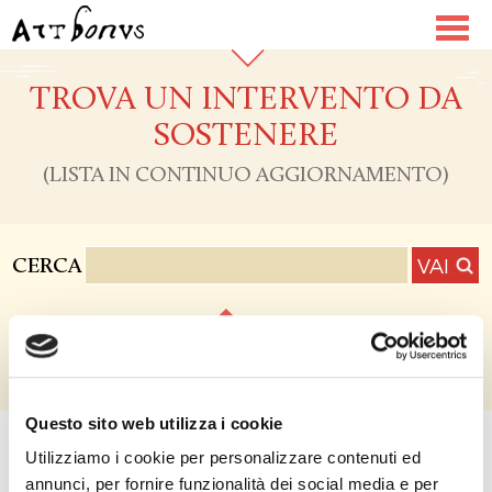
Toggl
navig
TROVA UN INTERVENTO DA
SOSTENERE
(LISTA IN CONTINUO AGGIORNAMENTO)
VAI
CERCA
SELEZIONA FILTRI
Questo sito web utilizza i cookie
ORDINA
Utilizziamo i cookie per personalizzare contenuti ed
annunci, per fornire funzionalità dei social media e per
NOME (A-Z/Z-A)
COSTO COMPLESSIVO