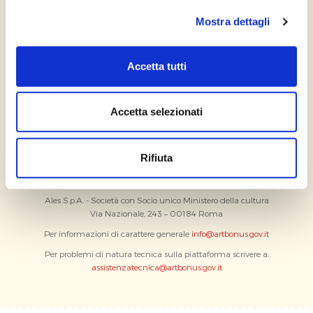
Mostra dettagli
Accetta tutti
Accetta selezionati
Contatti
Rifiuta
Ales S.p.A. - Società con Socio unico Ministero della cultura
Via Nazionale, 243 – 00184 Roma
Per informazioni di carattere generale
info@artbonus.gov.it
Per problemi di natura tecnica sulla piattaforma scrivere a:
assistenzatecnica@artbonus.gov.it